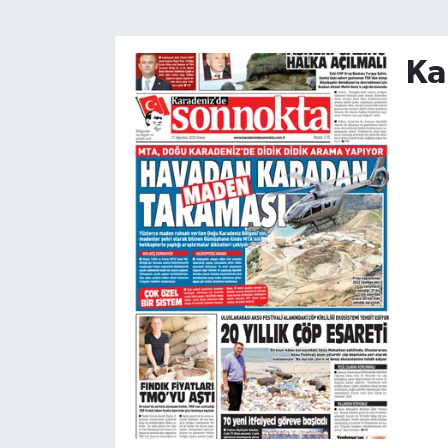
SİYASET
Ka
Teknoloji
TRABZON
TRABZONSPOR
Yaşam