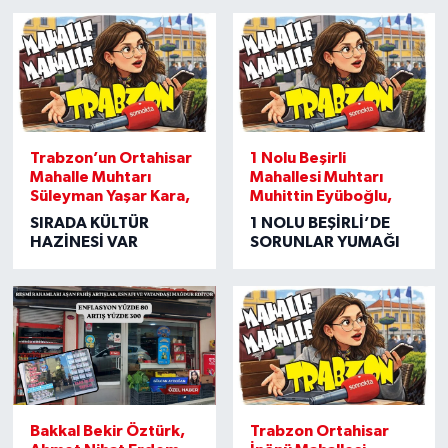
Trabzon’un Ortahisar
1 Nolu Beşirli
Mahalle Muhtarı
Mahallesi Muhtarı
Süleyman Yaşar Kara,
Muhittin Eyüboğlu,
SIRADA KÜLTÜR
1 NOLU BEŞİRLİ’DE
HAZİNESİ VAR
SORUNLAR YUMAĞI
Bakkal Bekir Öztürk,
Trabzon Ortahisar