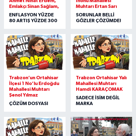
Ahmet Nihat Erdem,
İnönü Mahallesi
Emlakçı Sinan Sağlam,
Muhtarı Ertan Sarı
ENFLASYON YÜZDE
SORUNLAR BELLİ
80 ARTIŞ YÜZDE 300
GÖZLER ÇÖZÜMDE!
Trabzon’un Ortahisar
Trabzon Ortahisar Yalı
İlçesi 1 No’lu Erdoğdu
Mahallesi Muhtarı
Mahallesi Muhtarı
Hamdi KARAÇOMAK
Şenol Yılmaz
SADECE İSİM DEĞİL
ÇÖZÜM DOSYASI
MARKA