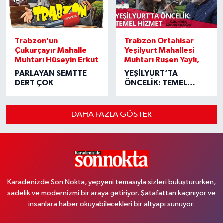
Trabzon’un
Trabzon Ortahisar
Çukurçayır Mahalle
Yeşilyurt Mahallesi
Muhtarı Hüseyin Erkut
Muhtarı Ruşen Yaylı,
PARLAYAN SEMTTE
YEŞİLYURT’TA
DERT ÇOK
ÖNCELİK: TEMEL
HİZMET
DAHA FAZLA GÖSTER
Karadenizde Son Nokta, yepyeni temasıyla sizleri buluştururken,
sadelik ve modernizmi bir araya getiriyor. Şatafattan kaçınıyor ve
insanlara haber okuyabilecekleri bir altyapı sunuyor.