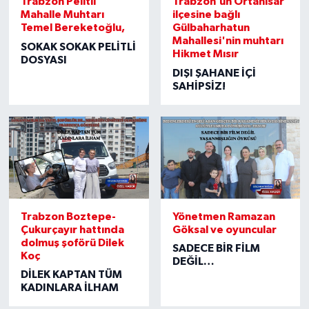
Trabzon Pelitli
Trabzon’un Ortahisar
Mahalle Muhtarı
ilçesine bağlı
SİYASET
Temel Bereketoğlu,
Gülbaharhatun
Mahallesi'nin muhtarı
SOKAK SOKAK PELİTLİ
Hikmet Mısır
Teknoloji
DOSYASI
DIŞI ŞAHANE İÇİ
SAHİPSİZ!
TRABZON
TRABZONSPOR
Yaşam
Trabzon Boztepe-
Yönetmen Ramazan
Çukurçayır hattında
Göksal ve oyuncular
dolmuş şoförü Dilek
SADECE BİR FİLM
Koç
DEĞİL
DİLEK KAPTAN TÜM
YAŞANMIŞLIĞIN
KADINLARA İLHAM
ÖYKÜSÜ