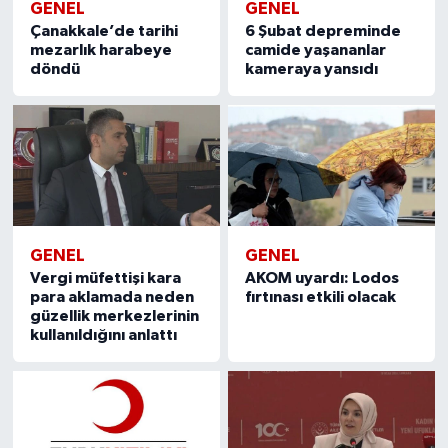
GENEL
GENEL
Çanakkale’de tarihi
6 Şubat depreminde
mezarlık harabeye
camide yaşananlar
döndü
kameraya yansıdı
GENEL
GENEL
Vergi müfettişi kara
AKOM uyardı: Lodos
para aklamada neden
fırtınası etkili olacak
güzellik merkezlerinin
kullanıldığını anlattı