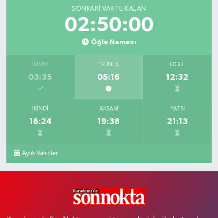
SONRAKI VAKTE KALAN
02:49:58
Öğle Namazı
İMSAK
GÜNEŞ
ÖĞLE
03:35
05:16
12:32
İKINDI
AKŞAM
YATSI
16:24
19:38
21:13
Aylık Vakitler