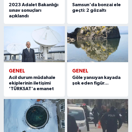
2023 Adalet Bakanlığı
Samsun'da bonzai ele
sınav sonuçları
geçti: 2 gözaltı
açıklandı
GENEL
GENEL
Acil durum müdahale
Göle yansıyan kayada
ekiplerinin iletişimi
şok eden figür...
‘TÜRKSAT'a emanet