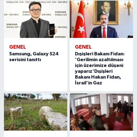
GENEL
GENEL
Samsung, Galaxy S24
Dışişleri Bakanı Fidan:
serisini tanıttı
'Gerilimin azaltılması
için üzerimize düşeni
yaparız'Dışişleri
Bakanı Hakan Fidan,
İsrail’in Gaz