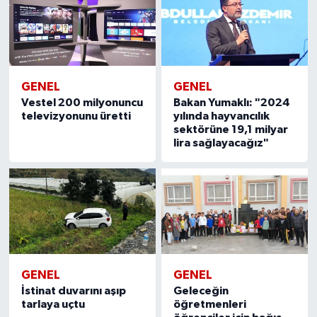
GENEL
GENEL
Vestel 200 milyonuncu
Bakan Yumaklı: "2024
televizyonunu üretti
yılında hayvancılık
sektörüne 19,1 milyar
lira sağlayacağız"
GENEL
GENEL
İstinat duvarını aşıp
Geleceğin
tarlaya uçtu
öğretmenleri