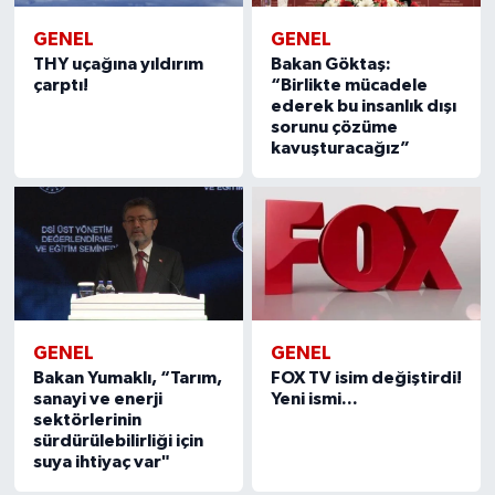
GENEL
GENEL
THY uçağına yıldırım
Bakan Göktaş:
çarptı!
“Birlikte mücadele
ederek bu insanlık dışı
sorunu çözüme
kavuşturacağız”
GENEL
GENEL
Bakan Yumaklı, “Tarım,
FOX TV isim değiştirdi!
sanayi ve enerji
Yeni ismi...
sektörlerinin
sürdürülebilirliği için
suya ihtiyaç var"