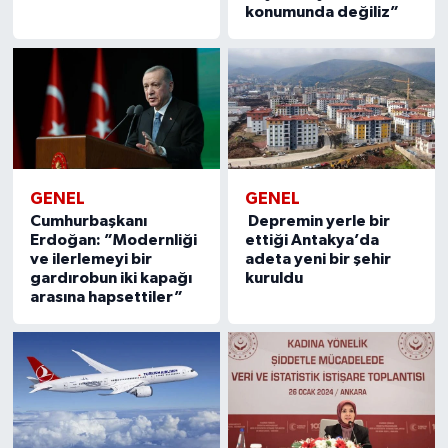
konumunda değiliz”
GENEL
GENEL
Cumhurbaşkanı
Depremin yerle bir
Erdoğan: ”Modernliği
ettiği Antakya’da
ve ilerlemeyi bir
adeta yeni bir şehir
gardırobun iki kapağı
kuruldu
arasına hapsettiler”