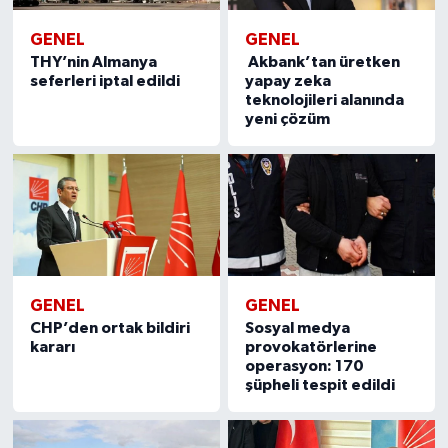
GENEL
GENEL
THY’nin Almanya
Akbank’tan üretken
seferleri iptal edildi
yapay zeka
teknolojileri alanında
yeni çözüm
GENEL
GENEL
CHP’den ortak bildiri
Sosyal medya
kararı
provokatörlerine
operasyon: 170
şüpheli tespit edildi