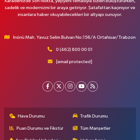
Karadenizde Son Nokta, yepyeni temasıyla sizleri buluştururken,
sadelik ve modernizmi bir araya getiriyor. Şatafattan kaçınıyor ve
insanlara haber okuyabilecekleri bir altyapı sunuyor.
İnönü Mah. Yavuz Selim Bulvarı No:156/A Ortahisar/Trabzon
0 (462) 800 00 01
[email protected]
Hava Durumu
Trafik Durumu
Puan Durumu ve Fikstür
Tüm Manşetler