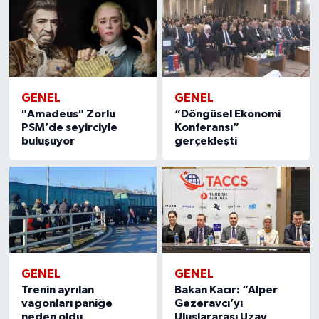
GENEL
GENEL
"Amadeus" Zorlu
“Döngüsel Ekonomi
PSM’de seyirciyle
Konferansı”
buluşuyor
gerçekleşti
GENEL
GENEL
Trenin ayrılan
Bakan Kacır: “Alper
vagonları paniğe
Gezeravcı’yı
neden oldu
Uluslararası Uzay