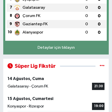
7
Galatasaray
0
0
8
Çorum FK
0
0
9
Gaziantep FK
0
0
10
Alanyaspor
0
0
Detaylar için tıklayın
Süper Lig Fikstür
14 Ağustos, Cuma
Galatasaray - Çorum FK
21:30
15 Ağustos, Cumartesi
Konyaspor - Rizespor
19:00