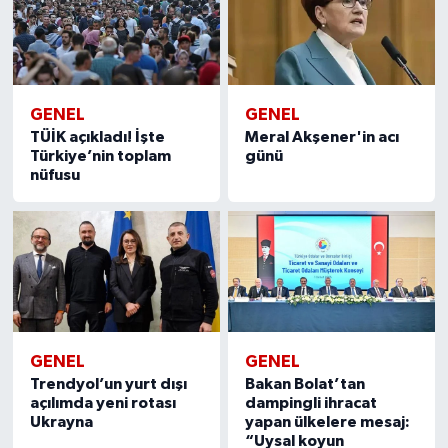
GENEL
GENEL
TÜİK açıkladı! İşte
Meral Akşener'in acı
Türkiye’nin toplam
günü
nüfusu
GENEL
GENEL
Trendyol’un yurt dışı
Bakan Bolat’tan
açılımda yeni rotası
dampingli ihracat
Ukrayna
yapan ülkelere mesaj:
“Uysal koyun