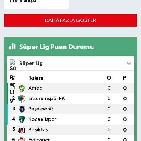
118’e ulaştı
DAHA FAZLA GÖSTER
Süper Lig Puan Durumu
Süper Lig
#
Takım
O
P
1
Amed
0
0
2
Erzurumspor FK
0
0
3
Başakşehir
0
0
4
Kocaelispor
0
0
5
Beşiktaş
0
0
6
Eyüpspor
0
0