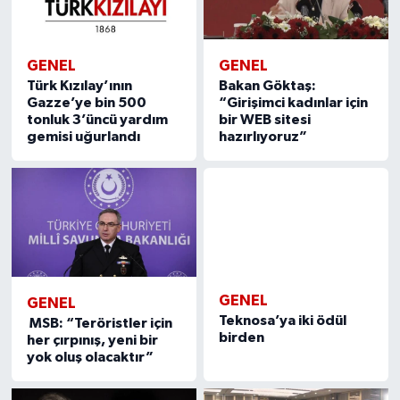
GENEL
GENEL
Türk Kızılay’ının
Bakan Göktaş:
Gazze’ye bin 500
“Girişimci kadınlar için
tonluk 3’üncü yardım
bir WEB sitesi
gemisi uğurlandı
hazırlıyoruz”
GENEL
GENEL
MSB: “Teröristler için
Teknosa’ya iki ödül
her çırpınış, yeni bir
birden
yok oluş olacaktır”