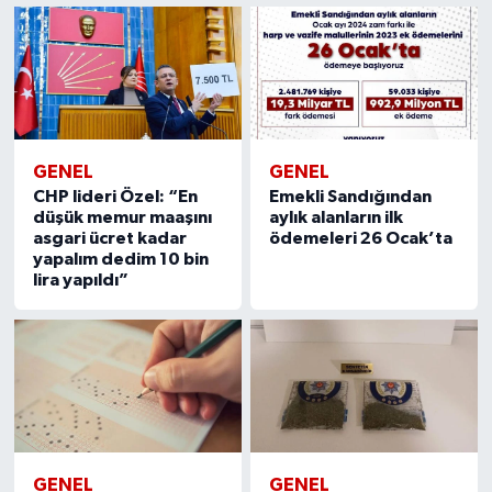
GENEL
GENEL
CHP lideri Özel: “En
Emekli Sandığından
düşük memur maaşını
aylık alanların ilk
asgari ücret kadar
ödemeleri 26 Ocak’ta
yapalım dedim 10 bin
lira yapıldı”
GENEL
GENEL