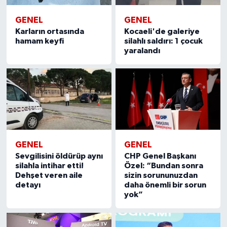
GENEL
GENEL
Karların ortasında
Kocaeli'de galeriye
hamam keyfi
silahlı saldırı: 1 çocuk
yaralandı
GENEL
GENEL
Sevgilisini öldürüp aynı
CHP Genel Başkanı
silahla intihar etti!
Özel: “Bundan sonra
Dehşet veren aile
sizin sorununuzdan
detayı
daha önemli bir sorun
yok”