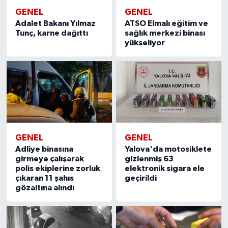
GENEL
GENEL
Adalet Bakanı Yılmaz
ATSO Elmalı eğitim ve
Tunç, karne dağıttı
sağlık merkezi binası
yükseliyor
GENEL
GENEL
Adliye binasına
Yalova'da motosiklete
girmeye çalışarak
gizlenmiş 63
polis ekiplerine zorluk
elektronik sigara ele
çıkaran 11 şahıs
geçirildi
gözaltına alındı