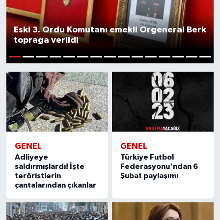
SİYASET
Eski 3. Ordu Komutanı emekli Orgeneral Berk
toprağa verildi
Teknoloji
1
TRABZON
2
3
4
5
6
7
8
9
10
11
12
13
14
15
TRABZONSPOR
Yaşam
GENEL
GENEL
Adliyeye
Türkiye Futbol
saldırmışlardı! İşte
Federasyonu'ndan 6
teröristlerin
Şubat paylaşımı
çantalarından çıkanlar