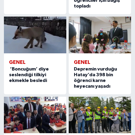
öğrenciler için bağış
topladı
GENEL
GENEL
‘Boncuğum’ diye
Depremin vurduğu
seslendiği tilkiyi
Hatay’da 398 bin
ekmekle besledi
öğrenci karne
heyecanı yaşadı