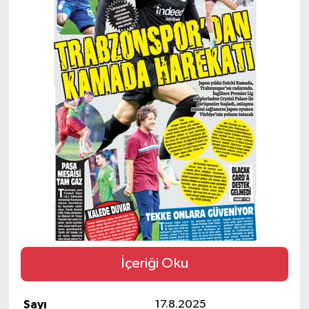
SİYASET
Teknoloji
TRABZON
TRABZONSPOR
Yaşam
İçeriği Oku
Sayı
17.8.2025