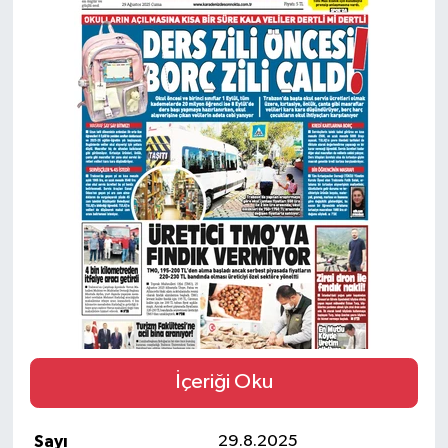
SİYASET
Teknoloji
TRABZON
TRABZONSPOR
Yaşam
İçeriği Oku
Sayı
29.8.2025