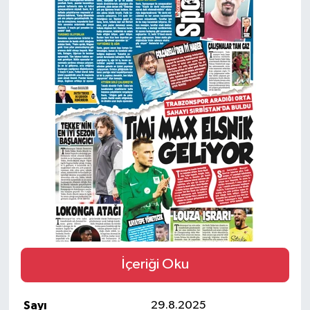
SİYASET
Teknoloji
TRABZON
TRABZONSPOR
Yaşam
İçeriği Oku
Sayı
29.8.2025