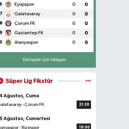
6
Eyüpspor
0
0
7
Galatasaray
0
0
8
Çorum FK
0
0
9
Gaziantep FK
0
0
0
Alanyaspor
0
0
Detaylar için tıklayın
Süper Lig Fikstür
4 Ağustos, Cuma
alatasaray - Çorum FK
21:30
5 Ağustos, Cumartesi
onyaspor - Rizespor
19:00