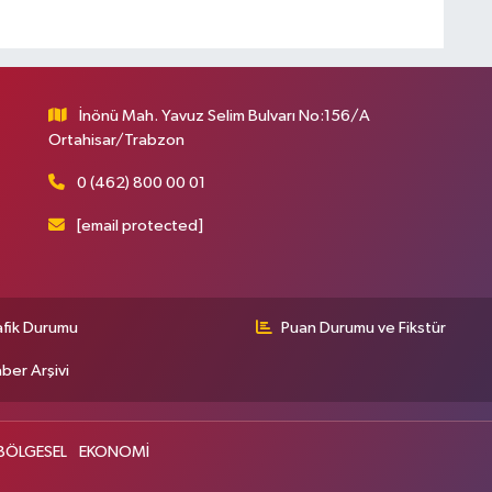
İnönü Mah. Yavuz Selim Bulvarı No:156/A
Ortahisar/Trabzon
0 (462) 800 00 01
[email protected]
afik Durumu
Puan Durumu ve Fikstür
ber Arşivi
BÖLGESEL
EKONOMİ