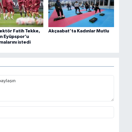
ektör Fatih Tekke,
Akçaabat’ta Kadınlar Mutlu
n Eyüpspor’u
malarını istedi