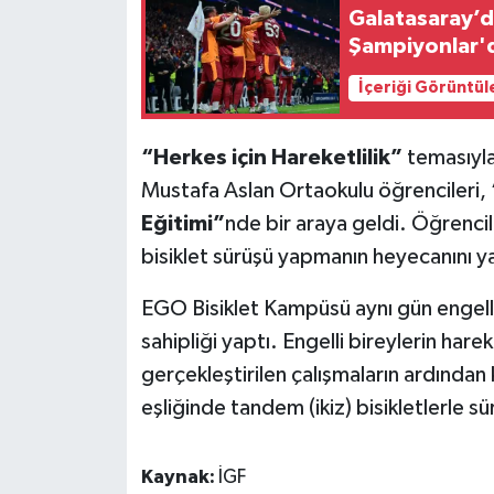
Galatasaray’da
Şampiyonlar'da
İçeriği Görüntül
“Herkes için Hareketlilik”
temasıyla 
Mustafa Aslan Ortaokulu öğrencileri,
Eğitimi”
nde bir araya geldi. Öğrencil
bisiklet sürüşü yapmanın heyecanını y
EGO Bisiklet Kampüsü aynı gün engelli b
sahipliği yaptı. Engelli bireylerin hare
gerçekleştirilen çalışmaların ardından k
eşliğinde tandem (ikiz) bisikletlerle s
Kaynak:
İGF