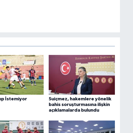
ıp İstemiyor
Suiçmez, hakemlere yönelik
bahis soruşturmasına ilişkin
açıklamalarda bulundu