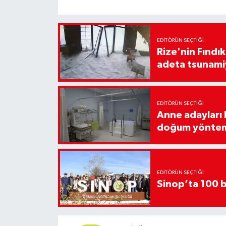
EDITÖRÜN SEÇTIĞI
Rize'nin Fındık
adeta tsunami
EDITÖRÜN SEÇTIĞI
Anne adayları b
doğum yönte
EDITÖRÜN SEÇTIĞI
Sinop’ta 100 b