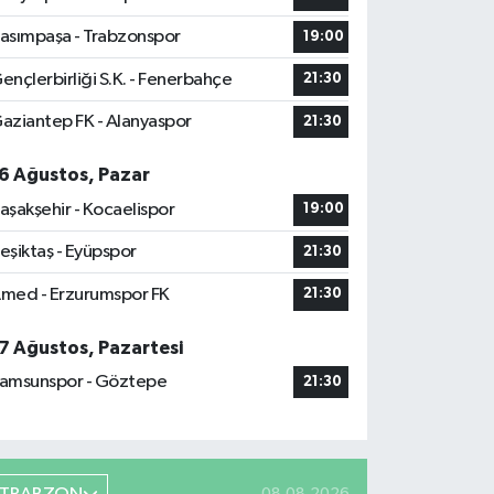
asımpaşa - Trabzonspor
19:00
ençlerbirliği S.K. - Fenerbahçe
21:30
aziantep FK - Alanyaspor
21:30
6 Ağustos, Pazar
aşakşehir - Kocaelispor
19:00
eşiktaş - Eyüpspor
21:30
med - Erzurumspor FK
21:30
7 Ağustos, Pazartesi
amsunspor - Göztepe
21:30
08.08.2026