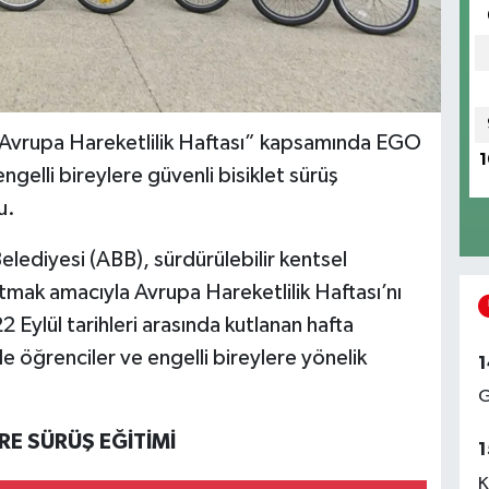
“Avrupa Hareketlilik Haftası” kapsamında EGO
1
gelli bireylere güvenli bisiklet sürüş
u.
ediyesi (ABB), sürdürülebilir kentsel
atmak amacıyla Avrupa Hareketlilik Haftası’nı
 Eylül tarihleri arasında kutlanan hafta
öğrenciler ve engelli bireylere yönelik
1
G
RE SÜRÜŞ EĞİTİMİ
1
K