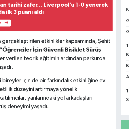
n tarihi zafer... Liverpool’u 1-0 yenerek
K
 ilk 3 puanı aldı
G
e
G
gerçekleştirilen etkinlikler kapsamında, Şehit
1
“Öğrenciler İçin Güvenli Bisiklet Sürüş
B
er verilen teorik eğitimin ardından parkurda
B
aşadı.
A
ireyler için de bir farkındalık etkinliğine ev
ketlilik düzeyini artırmaya yönelik
1
atılımcılar, yanlarındaki yol arkadaşları
S
ürüş deneyimi yaşadı.