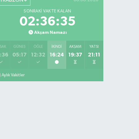
TRABZON
SONRAKI VAKTE KALAN
02:36:34
Akşam Namazı
SAK
GÜNEŞ
ÖĞLE
İKINDI
AKŞAM
YATSI
:36
05:17
12:32
16:24
19:37
21:11
Aylık Vakitler