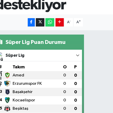
destekliyor
-
+
A
A
Süper Lig Puan Durumu
Süper Lig
#
Takım
O
P
1
Amed
0
0
2
Erzurumspor FK
0
0
3
Başakşehir
0
0
4
Kocaelispor
0
0
5
Beşiktaş
0
0