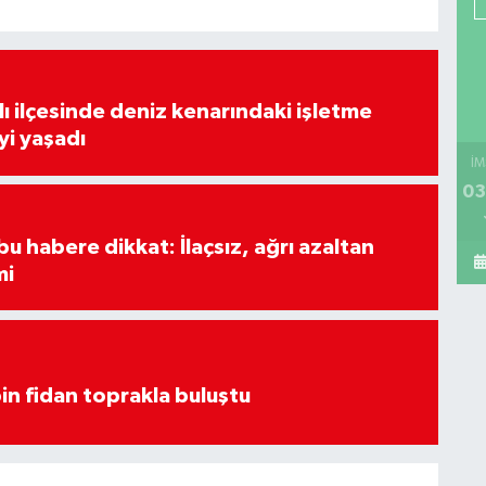
lı ilçesinde deniz kenarındaki işletme
yi yaşadı
İM
03
u habere dikkat: İlaçsız, ağrı azaltan
mi
in fidan toprakla buluştu