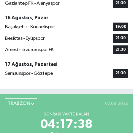
Gaziantep FK - Alanyaspor
21:30
16 Ağustos, Pazar
Başakşehir - Kocaelispor
19:00
Beşiktaş - Eyüpspor
21:30
Amed - Erzurumspor FK
21:30
17 Ağustos, Pazartesi
Samsunspor - Göztepe
21:30
TRABZON
07.08.2026
SONRAKI VAKTE KALAN
04:17:37