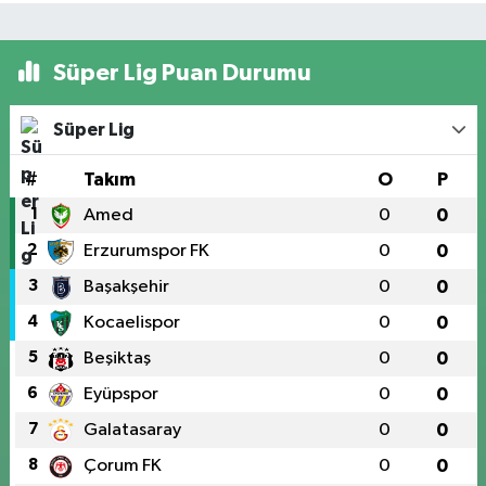
Süper Lig Puan Durumu
Süper Lig
#
Takım
O
P
1
Amed
0
0
2
Erzurumspor FK
0
0
3
Başakşehir
0
0
4
Kocaelispor
0
0
5
Beşiktaş
0
0
6
Eyüpspor
0
0
7
Galatasaray
0
0
8
Çorum FK
0
0