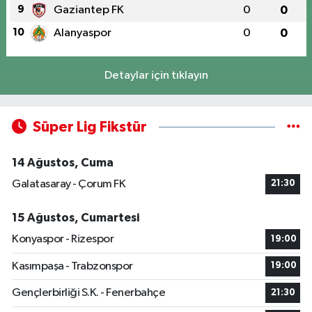
9
Gaziantep FK
0
0
10
Alanyaspor
0
0
Detaylar için tıklayın
Süper Lig Fikstür
14 Ağustos, Cuma
Galatasaray - Çorum FK
21:30
15 Ağustos, Cumartesi
Konyaspor - Rizespor
19:00
Kasımpaşa - Trabzonspor
19:00
Gençlerbirliği S.K. - Fenerbahçe
21:30