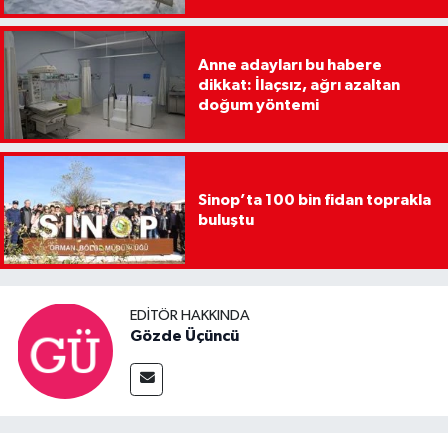
Anne adayları bu habere
dikkat: İlaçsız, ağrı azaltan
doğum yöntemi
Sinop’ta 100 bin fidan toprakla
buluştu
EDITÖR HAKKINDA
Gözde Üçüncü