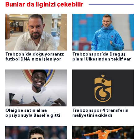
Bunlar da ilginizi çekebilir
Trabzon'da doğuyorsanız
Trabzonspor’da Draguş
futbol DNA'nıza işleniyor
planı! Ülkesinden teklif var
Olaigbe satın alma
Trabzonspor 4 transferin
opsiyonuyla Basel’e gitti
maliyetini açıkladı