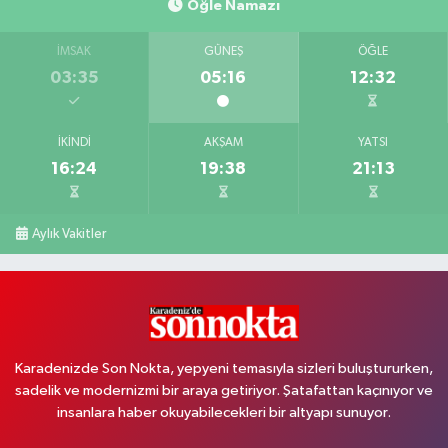
Öğle Namazı
İMSAK
GÜNEŞ
ÖĞLE
03:35
05:16
12:32
İKINDI
AKŞAM
YATSI
16:24
19:38
21:13
Aylık Vakitler
Karadenizde Son Nokta, yepyeni temasıyla sizleri buluştururken,
sadelik ve modernizmi bir araya getiriyor. Şatafattan kaçınıyor ve
insanlara haber okuyabilecekleri bir altyapı sunuyor.