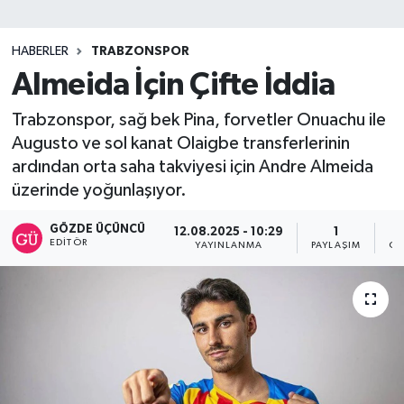
SİYASET
HABERLER
TRABZONSPOR
Almeida İçin Çifte İddia
Teknoloji
Trabzonspor, sağ bek Pina, forvetler Onuachu ile
TRABZON
Augusto ve sol kanat Olaigbe transferlerinin
ardından orta saha takviyesi için Andre Almeida
TRABZONSPOR
üzerinde yoğunlaşıyor.
Yaşam
GÖZDE ÜÇÜNCÜ
12.08.2025 - 10:29
1
EDITÖR
YAYINLANMA
PAYLAŞIM
OK