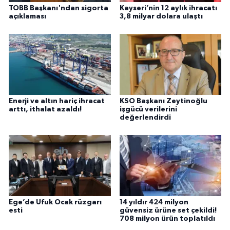
TOBB Başkanı'ndan sigorta
Kayseri’nin 12 aylık ihracatı
açıklaması
3,8 milyar dolara ulaştı
Enerji ve altın hariç ihracat
KSO Başkanı Zeytinoğlu
arttı, ithalat azaldı!
işgücü verilerini
değerlendirdi
Ege’de Ufuk Ocak rüzgarı
14 yıldır 424 milyon
esti
güvensiz ürüne set çekildi!
708 milyon ürün toplatıldı