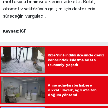
mottosunu benimsediklerini ifade etti. Bolat,
otomotiv sektörünün gelişimi için desteklerin
süreceğini vurguladı.
Kaynak:
İGF
Rize'nin Fındıklı ilçesinde deniz
kenarındaki işletme adeta
tsunamiyi yaşadı
Anne adayları bu habere
dikkat: İlaçsız, ağrı azaltan
doğum yöntemi