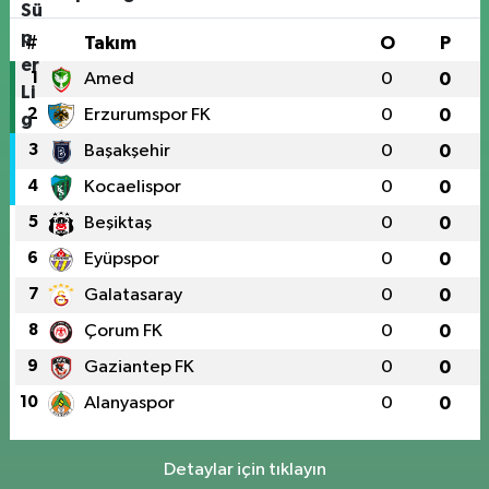
#
Takım
O
P
1
Amed
0
0
2
Erzurumspor FK
0
0
3
Başakşehir
0
0
4
Kocaelispor
0
0
5
Beşiktaş
0
0
6
Eyüpspor
0
0
7
Galatasaray
0
0
8
Çorum FK
0
0
9
Gaziantep FK
0
0
10
Alanyaspor
0
0
Detaylar için tıklayın