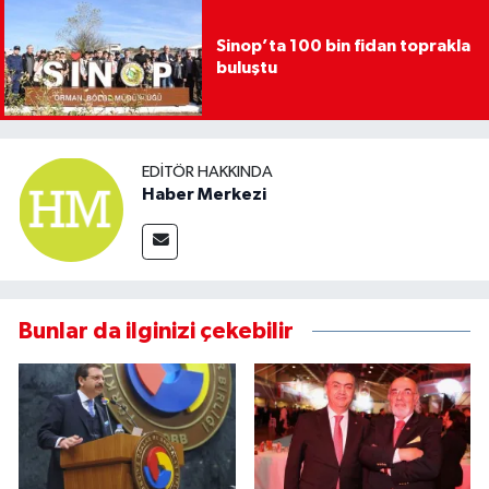
Sinop’ta 100 bin fidan toprakla
buluştu
EDITÖR HAKKINDA
Haber Merkezi
Bunlar da ilginizi çekebilir