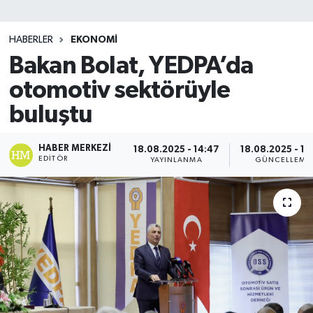
SİYASET
HABERLER
EKONOMİ
Bakan Bolat, YEDPA’da
Teknoloji
otomotiv sektörüyle
TRABZON
buluştu
TRABZONSPOR
HABER MERKEZI
18.08.2025 - 14:47
18.08.2025 - 14
EDITÖR
YAYINLANMA
GÜNCELLEME
Yaşam