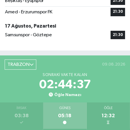
Beşiktaş - Eyüpspor
21:30
Amed - Erzurumspor FK
21:30
17 Ağustos, Pazartesi
Samsunspor - Göztepe
21:30
TRABZON
09.08.2026
SONRAKI VAKTE KALAN
02:44:36
Öğle Namazı
İMSAK
GÜNEŞ
ÖĞLE
03:38
05:18
12:32