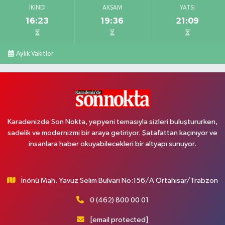
İKINDI
AKŞAM
YATSI
16:23
19:36
21:09
Aylık Vakitler
Karadenizde Son Nokta, yepyeni temasıyla sizleri buluştururken,
sadelik ve modernizmi bir araya getiriyor. Şatafattan kaçınıyor ve
insanlara haber okuyabilecekleri bir altyapı sunuyor.
İnönü Mah. Yavuz Selim Bulvarı No:156/A Ortahisar/Trabzon
0 (462) 800 00 01
[email protected]