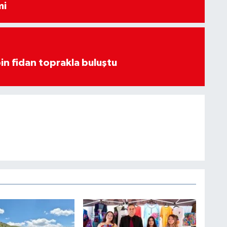
mi
in fidan toprakla buluştu