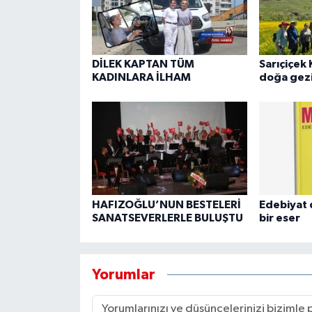
DİLEK KAPTAN TÜM
Sarıçiçek 
KADINLARA İLHAM
doğa gezi
HAFIZOĞLU’NUN BESTELERİ
Edebiyat 
SANATSEVERLERLE BULUŞTU
bir eser
Yorumlar