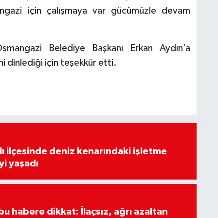
ngazi için çalışmaya var gücümüzle devam
 Osmangazi Belediye Başkanı Erkan Aydın’a
i dinlediği için teşekkür etti.
lı ilçesinde deniz kenarındaki işletme
yi yaşadı
u habere dikkat: İlaçsız, ağrı azaltan