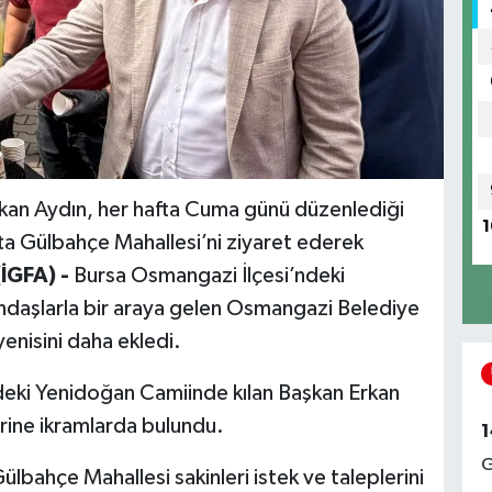
kan Aydın, her hafta Cuma günü düzenlediği
1
ta Gülbahçe Mahallesi’ni ziyaret ederek
İGFA) -
Bursa Osmangazi İlçesi’ndeki
tandaşlarla bir araya gelen Osmangazi Belediye
yenisini daha ekledi.
eki Yenidoğan Camiinde kılan Başkan Erkan
erine ikramlarda bulundu.
1
G
lbahçe Mahallesi sakinleri istek ve taleplerini