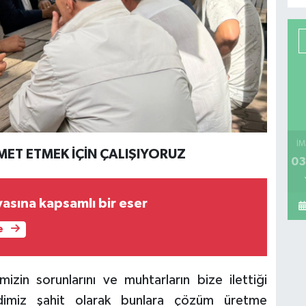
İM
ET ETMEK İÇİN ÇALIŞIYORUZ
03
Edebiyat dünyasına kapsamlı bir eser
e
mizin sorunlarını ve muhtarların bize ilettiği
ndimiz şahit olarak bunlara çözüm üretme