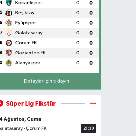
4
Kocaelispor
0
0
5
Beşiktaş
0
0
6
Eyüpspor
0
0
7
Galatasaray
0
0
8
Çorum FK
0
0
9
Gaziantep FK
0
0
0
Alanyaspor
0
0
Detaylar için tıklayın
Süper Lig Fikstür
4 Ağustos, Cuma
alatasaray - Çorum FK
21:30