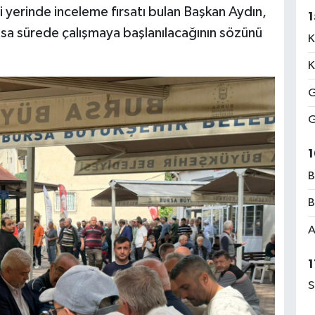
ini yerinde inceleme fırsatı bulan Başkan Aydın,
1
n kısa sürede çalışmaya başlanılacağının sözünü
K
K
G
G
1
B
B
A
1
S