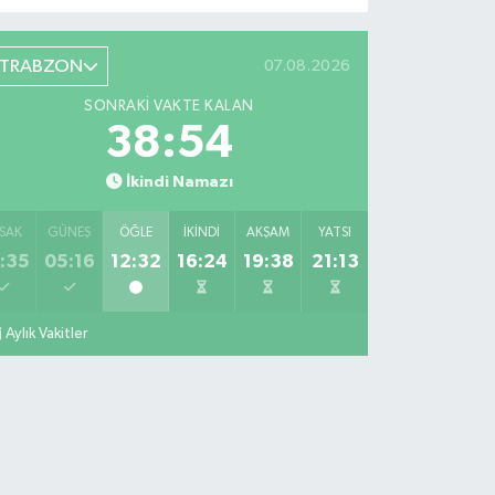
TRABZON
07.08.2026
SONRAKI VAKTE KALAN
38:53
İkindi Namazı
SAK
GÜNEŞ
ÖĞLE
İKINDI
AKŞAM
YATSI
:35
05:16
12:32
16:24
19:38
21:13
Aylık Vakitler