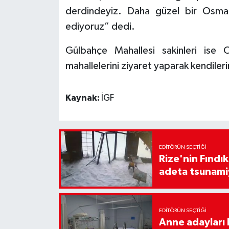
derdindeyiz. Daha güzel bir Osma
ediyoruz” dedi.
Gülbahçe Mahallesi sakinleri ise
mahallelerini ziyaret yaparak kendilerin
Kaynak:
İGF
EDITÖRÜN SEÇTIĞI
Rize'nin Fındık
adeta tsunami
EDITÖRÜN SEÇTIĞI
Anne adayları b