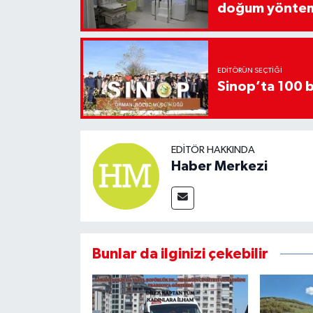
doğum yönte
EDITÖRÜN SEÇTIĞI
Sinop’ta 100 b
EDITÖR HAKKINDA
Haber Merkezi
Bunlar da ilginizi çekebilir