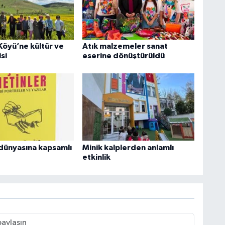
Köyü’ne kültür ve
Atık malzemeler sanat
si
eserine dönüştürüldü
dünyasına kapsamlı
Minik kalplerden anlamlı
etkinlik