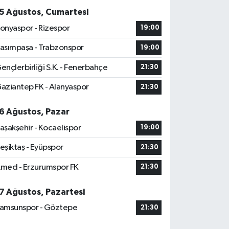
5 Ağustos, Cumartesi
onyaspor - Rizespor
19:00
asımpaşa - Trabzonspor
19:00
ençlerbirliği S.K. - Fenerbahçe
21:30
aziantep FK - Alanyaspor
21:30
6 Ağustos, Pazar
aşakşehir - Kocaelispor
19:00
eşiktaş - Eyüpspor
21:30
med - Erzurumspor FK
21:30
7 Ağustos, Pazartesi
amsunspor - Göztepe
21:30