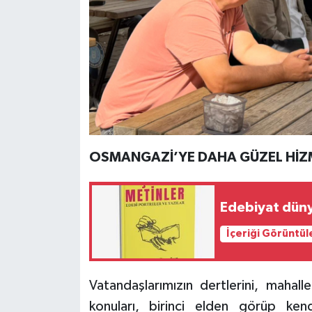
OSMANGAZİ’YE DAHA GÜZEL HİZM
İçeriği Görüntül
Vatandaşlarımızın dertlerini, mahalle
konuları, birinci elden görüp ke