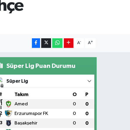
hçe
-
+
A
A
Süper Lig Puan Durumu
Süper Lig
#
Takım
O
P
1
Amed
0
0
2
Erzurumspor FK
0
0
3
Başakşehir
0
0