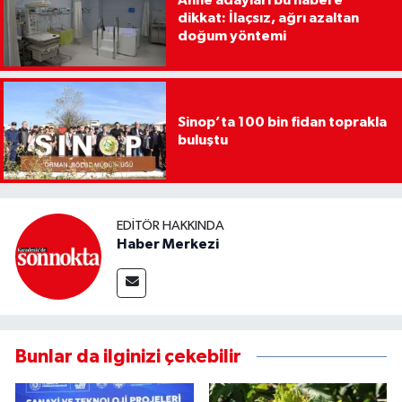
Anne adayları bu habere
dikkat: İlaçsız, ağrı azaltan
doğum yöntemi
Sinop’ta 100 bin fidan toprakla
buluştu
EDITÖR HAKKINDA
Haber Merkezi
Bunlar da ilginizi çekebilir