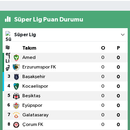
Süper Lig Puan Durumu
Süper Lig
#
Takım
O
P
1
Amed
0
0
2
Erzurumspor FK
0
0
3
Başakşehir
0
0
4
Kocaelispor
0
0
5
Beşiktaş
0
0
6
Eyüpspor
0
0
7
Galatasaray
0
0
8
Çorum FK
0
0