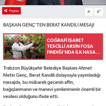
Paylaş
-
+
A
A
BAŞKAN GENÇ’TEN BERAT KANDİLİ MESAJI
COĞRAFİ İŞARET
TESCİLLİ ARSİN FOŞA
FINDIĞI'NDA İLK HASAT
YAPILDI
Trabzon Büyükşehir Belediye Başkanı Ahmet
Metin Genç, Berat Kandili dolayısıyla yayımladığı
mesajda, bu mübarek gecenin affın,
bağışlanmanın ve manevi yenilenmenin önemli bir
vesilesi olduğunu ifade etti.