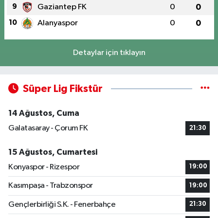
9
Gaziantep FK
0
0
10
Alanyaspor
0
0
Detaylar için tıklayın
Süper Lig Fikstür
14 Ağustos, Cuma
Galatasaray - Çorum FK
21:30
15 Ağustos, Cumartesi
Konyaspor - Rizespor
19:00
Kasımpaşa - Trabzonspor
19:00
Gençlerbirliği S.K. - Fenerbahçe
21:30