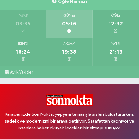
Öğle Namazı
İMSAK
GÜNEŞ
ÖĞLE
03:35
05:16
12:32
İKINDI
AKŞAM
YATSI
16:24
19:38
21:13
Aylık Vakitler
Karadenizde Son Nokta, yepyeni temasıyla sizleri buluştururken,
sadelik ve modernizmi bir araya getiriyor. Şatafattan kaçınıyor ve
insanlara haber okuyabilecekleri bir altyapı sunuyor.