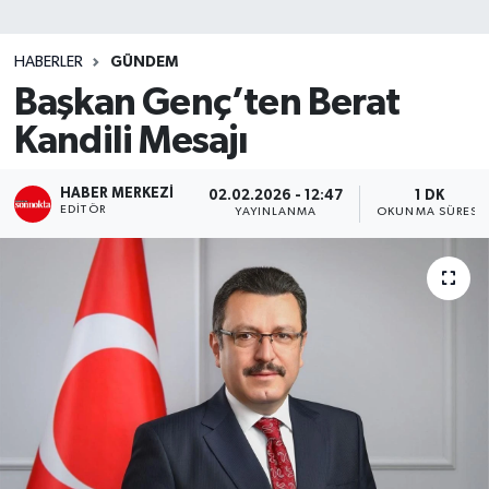
SİYASET
HABERLER
GÜNDEM
Başkan Genç’ten Berat
Teknoloji
Kandili Mesajı
TRABZON
HABER MERKEZI
02.02.2026 - 12:47
1 DK
TRABZONSPOR
EDITÖR
YAYINLANMA
OKUNMA SÜRESI
Yaşam