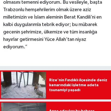
olmasını temenni ediyorum. Bu vesileyle, başta
Trabzonlu hemşehrilerim olmak üzere aziz
milletimizin ve İslam aleminin Berat Kandili’ni en
kalbi duygularımla tebrik ediyor; bu mübarek
gecenin şehrimize, ülkemize ve tüm insanlığa
hayırlar getirmesini Yüce Allah’tan niyaz
ediyorum.”
Rize'nin Fındıklı ilçesinde deniz
kenarındaki işletme adeta
tsunamiyi yaşadı