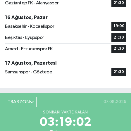
Gaziantep FK - Alanyaspor
21:30
16 Ağustos, Pazar
Başakşehir - Kocaelispor
19:00
Beşiktaş - Eyüpspor
21:30
Amed - Erzurumspor FK
21:30
17 Ağustos, Pazartesi
Samsunspor - Göztepe
21:30
TRABZON
07.08.2026
SONRAKI VAKTE KALAN
03:19:01