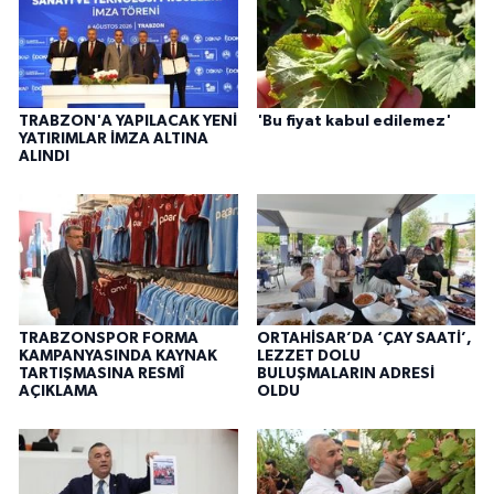
TRABZON'A YAPILACAK YENİ
'Bu fiyat kabul edilemez'
YATIRIMLAR İMZA ALTINA
ALINDI
TRABZONSPOR FORMA
ORTAHİSAR’DA ‘ÇAY SAATİ’,
KAMPANYASINDA KAYNAK
LEZZET DOLU
TARTIŞMASINA RESMÎ
BULUŞMALARIN ADRESİ
AÇIKLAMA
OLDU