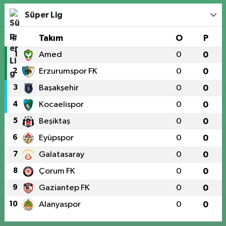
Süper Lig
#
Takım
O
P
1
Amed
0
0
2
Erzurumspor FK
0
0
3
Başakşehir
0
0
4
Kocaelispor
0
0
5
Beşiktaş
0
0
6
Eyüpspor
0
0
7
Galatasaray
0
0
8
Çorum FK
0
0
9
Gaziantep FK
0
0
10
Alanyaspor
0
0