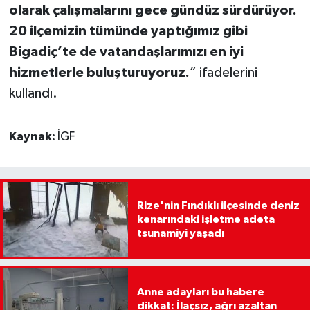
olarak çalışmalarını gece gündüz sürdürüyor.
20 ilçemizin tümünde yaptığımız gibi
Bigadiç’te de vatandaşlarımızı en iyi
hizmetlerle buluşturuyoruz.
” ifadelerini
kullandı.
Kaynak:
İGF
Rize'nin Fındıklı ilçesinde deniz
kenarındaki işletme adeta
tsunamiyi yaşadı
Anne adayları bu habere
dikkat: İlaçsız, ağrı azaltan