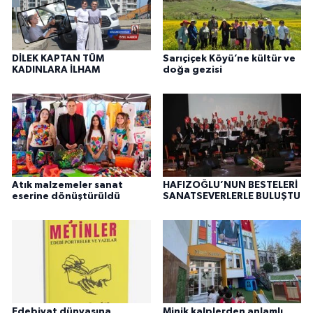
DİLEK KAPTAN TÜM
Sarıçiçek Köyü’ne kültür ve
KADINLARA İLHAM
doğa gezisi
Atık malzemeler sanat
HAFIZOĞLU’NUN BESTELERİ
eserine dönüştürüldü
SANATSEVERLERLE BULUŞTU
Edebiyat dünyasına
Minik kalplerden anlamlı