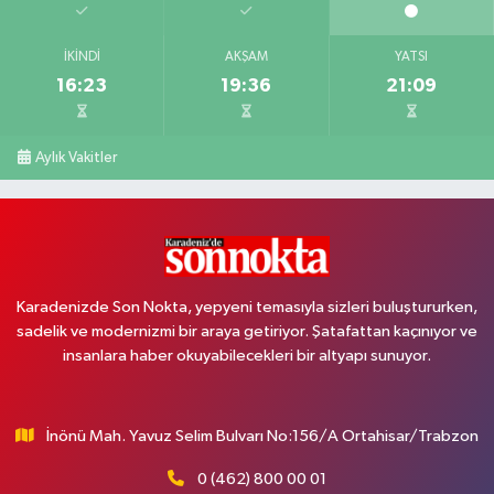
İKINDI
AKŞAM
YATSI
16:23
19:36
21:09
Aylık Vakitler
Karadenizde Son Nokta, yepyeni temasıyla sizleri buluştururken,
sadelik ve modernizmi bir araya getiriyor. Şatafattan kaçınıyor ve
insanlara haber okuyabilecekleri bir altyapı sunuyor.
İnönü Mah. Yavuz Selim Bulvarı No:156/A Ortahisar/Trabzon
0 (462) 800 00 01