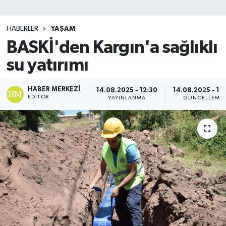
SİYASET
HABERLER
YAŞAM
BASKİ'den Kargın'a sağlıklı
Teknoloji
su yatırımı
TRABZON
HABER MERKEZI
14.08.2025 - 12:30
14.08.2025 - 12
TRABZONSPOR
EDITÖR
YAYINLANMA
GÜNCELLEME
Yaşam