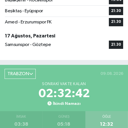
Başakşehir - Kocaelispor
Beşiktaş - Eyüpspor
21:30
Amed - Erzurumspor FK
21:30
17 Ağustos, Pazartesi
Samsunspor - Göztepe
21:30
TRABZON
09.08.2026
SONRAKI VAKTE KALAN
02:32:41
İkindi Namazı
İMSAK
GÜNEŞ
ÖĞLE
03:38
05:18
12:32