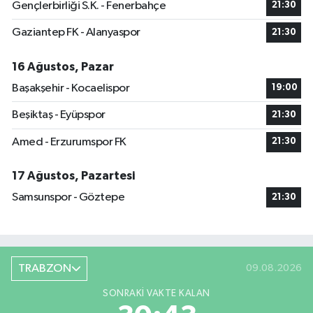
Gençlerbirliği S.K. - Fenerbahçe
21:30
Gaziantep FK - Alanyaspor
21:30
16 Ağustos, Pazar
Başakşehir - Kocaelispor
19:00
Beşiktaş - Eyüpspor
21:30
Amed - Erzurumspor FK
21:30
17 Ağustos, Pazartesi
Samsunspor - Göztepe
21:30
TRABZON
09.08.2026
SONRAKI VAKTE KALAN