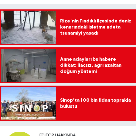
Rize'nin Fındıklı ilçesinde deniz
kenarındaki işletme adeta
tsunamiyi yaşadı
Anne adayları bu habere
dikkat: İlaçsız, ağrı azaltan
doğum yöntemi
Sinop’ta 100 bin fidan toprakla
buluştu
EDITÖR HAKKINDA