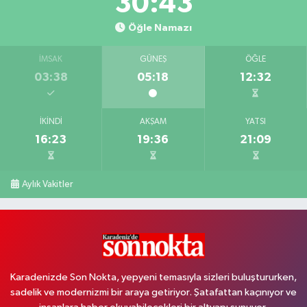
30:42
Öğle Namazı
İMSAK
GÜNEŞ
ÖĞLE
03:38
05:18
12:32
İKINDI
AKŞAM
YATSI
16:23
19:36
21:09
Aylık Vakitler
Karadenizde Son Nokta, yepyeni temasıyla sizleri buluştururken,
sadelik ve modernizmi bir araya getiriyor. Şatafattan kaçınıyor ve