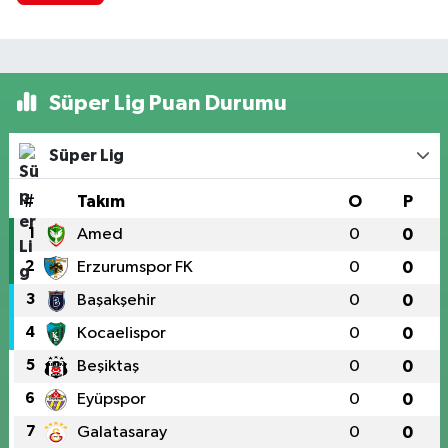
Süper Lig Puan Durumu
Süper Lig
#
Takım
O
P
1
Amed
0
0
2
Erzurumspor FK
0
0
3
Başakşehir
0
0
4
Kocaelispor
0
0
5
Beşiktaş
0
0
6
Eyüpspor
0
0
7
Galatasaray
0
0