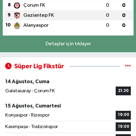
8
Çorum FK
0
0
9
Gaziantep FK
0
0
10
Alanyaspor
0
0
Detaylar için tıklayın
Süper Lig Fikstür
14 Ağustos, Cuma
Galatasaray - Çorum FK
21:30
15 Ağustos, Cumartesi
Konyaspor - Rizespor
19:00
Kasımpaşa - Trabzonspor
19:00