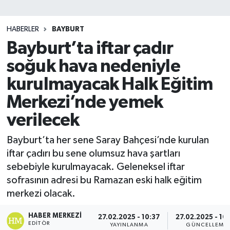
SİYASET
HABERLER
BAYBURT
Bayburt’ta iftar çadır
Teknoloji
soğuk hava nedeniyle
TRABZON
kurulmayacak Halk Eğitim
TRABZONSPOR
Merkezi’nde yemek
verilecek
Yaşam
Bayburt’ta her sene Saray Bahçesi’nde kurulan
iftar çadırı bu sene olumsuz hava şartları
sebebiyle kurulmayacak. Geleneksel iftar
sofrasının adresi bu Ramazan eski halk eğitim
merkezi olacak.
HABER MERKEZI
27.02.2025 - 10:37
27.02.2025 - 10
EDITÖR
YAYINLANMA
GÜNCELLEME