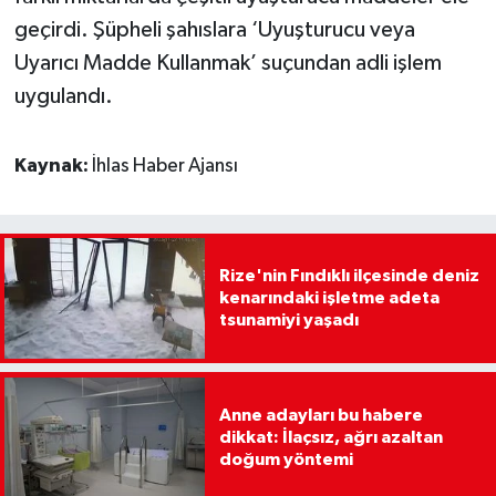
geçirdi. Şüpheli şahıslara ‘Uyuşturucu veya
Uyarıcı Madde Kullanmak’ suçundan adli işlem
uygulandı.
Kaynak:
İhlas Haber Ajansı
Rize'nin Fındıklı ilçesinde deniz
kenarındaki işletme adeta
tsunamiyi yaşadı
Anne adayları bu habere
dikkat: İlaçsız, ağrı azaltan
doğum yöntemi