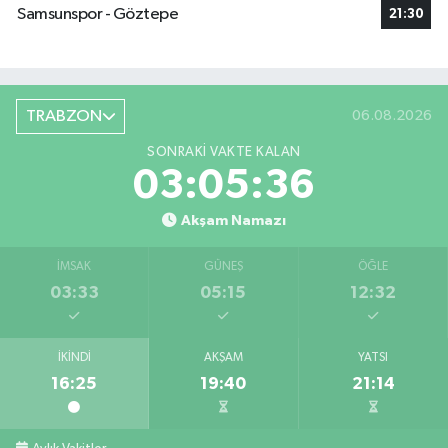
Samsunspor - Göztepe
21:30
TRABZON
06.08.2026
SONRAKI VAKTE KALAN
03:05:35
Akşam Namazı
İMSAK
GÜNEŞ
ÖĞLE
03:33
05:15
12:32
İKINDI
AKŞAM
YATSI
16:25
19:40
21:14