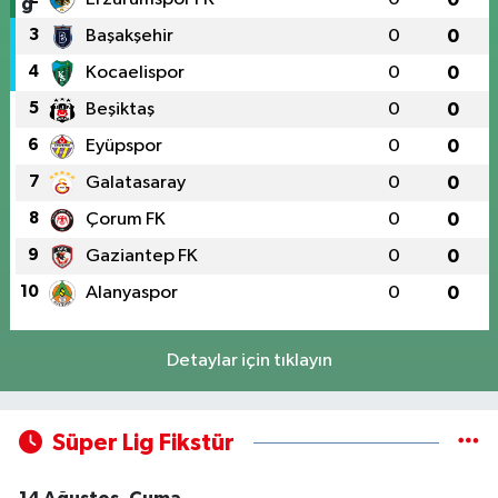
3
Başakşehir
0
0
4
Kocaelispor
0
0
5
Beşiktaş
0
0
6
Eyüpspor
0
0
7
Galatasaray
0
0
8
Çorum FK
0
0
9
Gaziantep FK
0
0
10
Alanyaspor
0
0
Detaylar için tıklayın
Süper Lig Fikstür