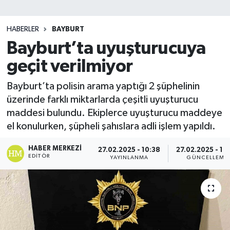
SİYASET
HABERLER
BAYBURT
Bayburt’ta uyuşturucuya
Teknoloji
geçit verilmiyor
TRABZON
Bayburt’ta polisin arama yaptığı 2 şüphelinin
TRABZONSPOR
üzerinde farklı miktarlarda çeşitli uyuşturucu
maddesi bulundu. Ekiplerce uyuşturucu maddeye
Yaşam
el konulurken, şüpheli şahıslara adli işlem yapıldı.
HABER MERKEZI
27.02.2025 - 10:38
27.02.2025 - 10
EDITÖR
YAYINLANMA
GÜNCELLEME