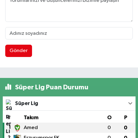
Gönder
Süper Lig Puan Durumu
Süper Lig
#
Takım
O
P
1
Amed
0
0
2
Erzurumspor FK
0
0