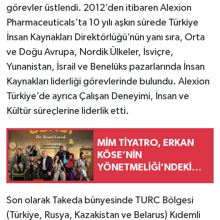
görevler üstlendi. 2012’den itibaren Alexion
Pharmaceuticals’ta 10 yılı aşkın sürede Türkiye
İnsan Kaynakları Direktörlüğü’nün yanı sıra, Orta
ve Doğu Avrupa, Nordik Ülkeler, İsviçre,
Yunanistan, İsrail ve Benelüks pazarlarında İnsan
Kaynakları liderliği görevlerinde bulundu. Alexion
Türkiye’de ayrıca Çalışan Deneyimi, İnsan ve
Kültür süreçlerine liderlik etti.
MİM TİYATRO, ERKAN
KÖSE’NİN
YÖNETMELİĞİ’NDEKİ
“BEKLEME ODASI”
OYUNU İLE
Son olarak Takeda bünyesinde TURC Bölgesi
(Türkiye, Rusya, Kazakistan ve Belarus) Kıdemli