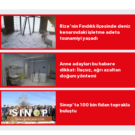
Rize'nin Fındıklı ilçesinde deniz
kenarındaki işletme adeta
tsunamiyi yaşadı
Anne adayları bu habere
dikkat: İlaçsız, ağrı azaltan
doğum yöntemi
Sinop’ta 100 bin fidan toprakla
buluştu