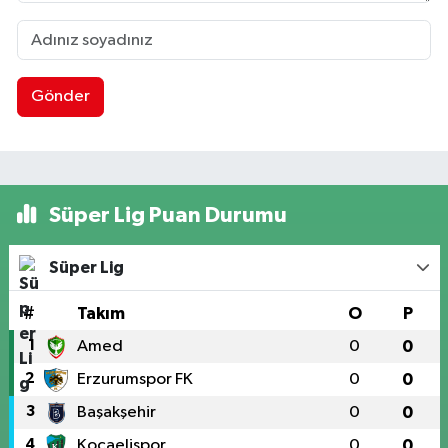
Gönder
Süper Lig Puan Durumu
Süper Lig
#
Takım
O
P
1
Amed
0
0
2
Erzurumspor FK
0
0
3
Başakşehir
0
0
4
Kocaelispor
0
0