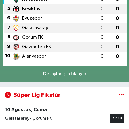
5
Beşiktaş
0
0
6
Eyüpspor
0
0
7
Galatasaray
0
0
8
Çorum FK
0
0
9
Gaziantep FK
0
0
10
Alanyaspor
0
0
Detaylar için tıklayın
Süper Lig Fikstür
14 Ağustos, Cuma
Galatasaray - Çorum FK
21:30