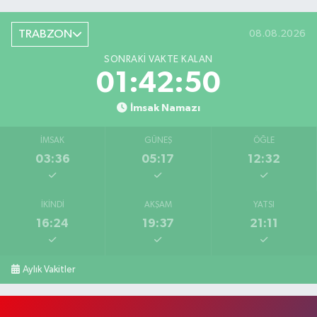
TRABZON
08.08.2026
SONRAKI VAKTE KALAN
01:42:49
İmsak Namazı
İMSAK
GÜNEŞ
ÖĞLE
03:36
05:17
12:32
İKINDI
AKŞAM
YATSI
16:24
19:37
21:11
Aylık Vakitler