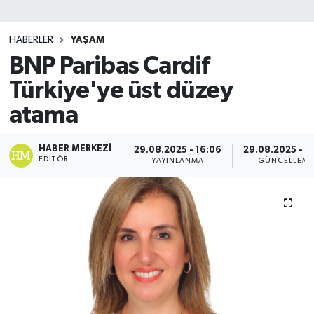
SİYASET
HABERLER
YAŞAM
BNP Paribas Cardif
Teknoloji
Türkiye'ye üst düzey
TRABZON
atama
TRABZONSPOR
HABER MERKEZI
29.08.2025 - 16:06
29.08.2025 - 1
EDITÖR
YAYINLANMA
GÜNCELLEM
Yaşam