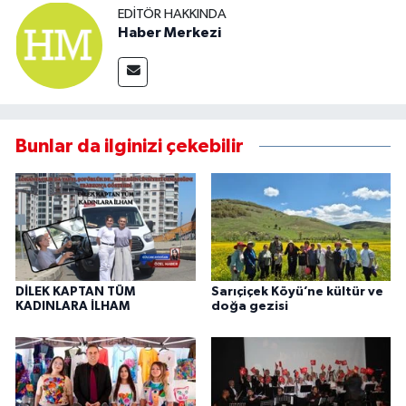
EDITÖR HAKKINDA
Haber Merkezi
Bunlar da ilginizi çekebilir
DİLEK KAPTAN TÜM
Sarıçiçek Köyü’ne kültür ve
KADINLARA İLHAM
doğa gezisi