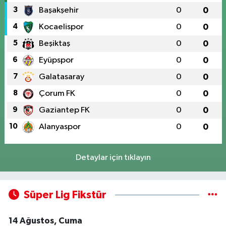
3
Başakşehir
0
0
4
Kocaelispor
0
0
5
Beşiktaş
0
0
6
Eyüpspor
0
0
7
Galatasaray
0
0
8
Çorum FK
0
0
9
Gaziantep FK
0
0
10
Alanyaspor
0
0
Detaylar için tıklayın
Süper Lig Fikstür
14 Ağustos, Cuma