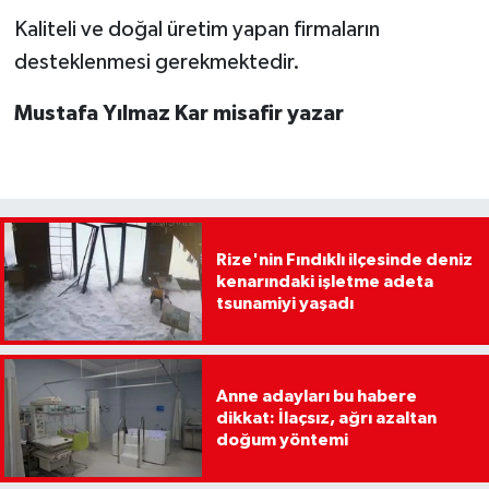
Kaliteli ve doğal üretim yapan firmaların
desteklenmesi gerekmektedir.
Mustafa Yılmaz Kar misafir yazar
Rize'nin Fındıklı ilçesinde deniz
kenarındaki işletme adeta
tsunamiyi yaşadı
Anne adayları bu habere
dikkat: İlaçsız, ağrı azaltan
doğum yöntemi