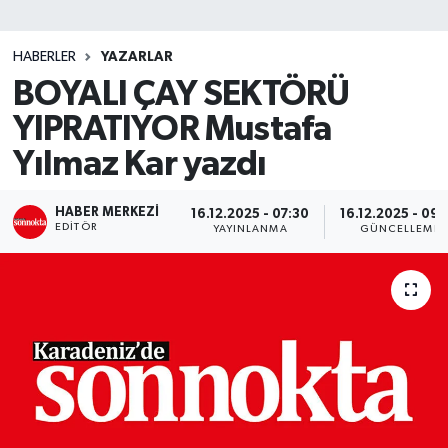
SİYASET
HABERLER
YAZARLAR
BOYALI ÇAY SEKTÖRÜ
Teknoloji
YIPRATIYOR Mustafa
TRABZON
Yılmaz Kar yazdı
TRABZONSPOR
HABER MERKEZI
16.12.2025 - 07:30
16.12.2025 - 09:
EDITÖR
YAYINLANMA
GÜNCELLEME
Yaşam