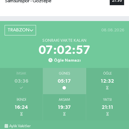
Samsunspor - Göztepe
21:30
TRABZON
08.08.2026
SONRAKI VAKTE KALAN
07:02:57
Öğle Namazı
İMSAK
GÜNEŞ
ÖĞLE
03:36
05:17
12:32
İKINDI
AKŞAM
YATSI
16:24
19:37
21:11
Aylık Vakitler