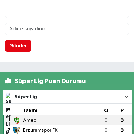
Gönder
Süper Lig Puan Durumu
Süper Lig
#
Takım
O
P
1
Amed
0
0
2
Erzurumspor FK
0
0