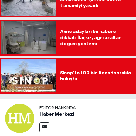
tsunamiyi yaşadı
Anne adayları bu habere
dikkat: İlaçsız, ağrı azaltan
doğum yöntemi
Sinop’ta 100 bin fidan toprakla
buluştu
EDITÖR HAKKINDA
Haber Merkezi