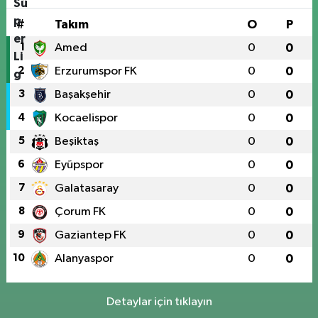
#
Takım
O
P
1
Amed
0
0
2
Erzurumspor FK
0
0
3
Başakşehir
0
0
4
Kocaelispor
0
0
5
Beşiktaş
0
0
6
Eyüpspor
0
0
7
Galatasaray
0
0
8
Çorum FK
0
0
9
Gaziantep FK
0
0
10
Alanyaspor
0
0
Detaylar için tıklayın