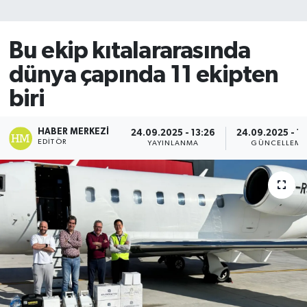
SİYASET
Bu ekip kıtalararasında
Teknoloji
dünya çapında 11 ekipten
biri
TRABZON
TRABZONSPOR
HABER MERKEZI
24.09.2025 - 13:26
24.09.2025 - 13
EDITÖR
YAYINLANMA
GÜNCELLEME
Yaşam