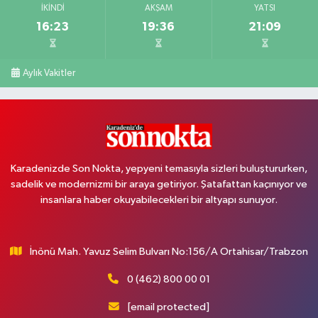
İKINDI
AKŞAM
YATSI
16:23
19:36
21:09
Aylık Vakitler
Karadenizde Son Nokta, yepyeni temasıyla sizleri buluştururken,
sadelik ve modernizmi bir araya getiriyor. Şatafattan kaçınıyor ve
insanlara haber okuyabilecekleri bir altyapı sunuyor.
İnönü Mah. Yavuz Selim Bulvarı No:156/A Ortahisar/Trabzon
0 (462) 800 00 01
[email protected]