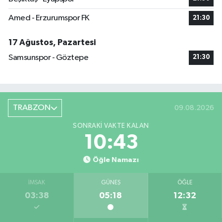
Amed - Erzurumspor FK
21:30
17 Ağustos, Pazartesi
Samsunspor - Göztepe
21:30
TRABZON
09.08.2026
SONRAKI VAKTE KALAN
10:43
Öğle Namazı
İMSAK
GÜNEŞ
ÖĞLE
03:38
05:18
12:32