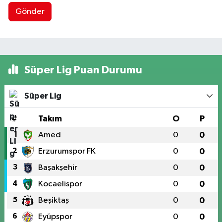
Gönder
Süper Lig Puan Durumu
Süper Lig
#
Takım
O
P
1
Amed
0
0
2
Erzurumspor FK
0
0
3
Başakşehir
0
0
4
Kocaelispor
0
0
5
Beşiktaş
0
0
6
Eyüpspor
0
0