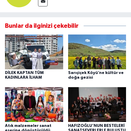
Bunlar da ilginizi çekebilir
DİLEK KAPTAN TÜM
Sarıçiçek Köyü’ne kültür ve
KADINLARA İLHAM
doğa gezisi
Atık malzemeler sanat
HAFIZOĞLU’NUN BESTELERİ
eserine dönüştürüldü
SANATSEVERLERLE BULUŞTU