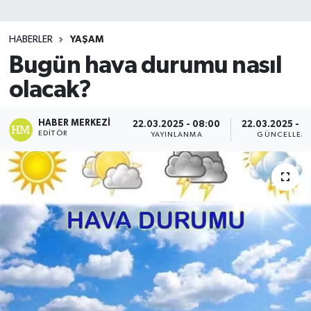
SİYASET
HABERLER
YAŞAM
Bugün hava durumu nasıl
Teknoloji
olacak?
TRABZON
HABER MERKEZI
22.03.2025 - 08:00
22.03.2025 - 0
TRABZONSPOR
EDITÖR
YAYINLANMA
GÜNCELLEM
Yaşam