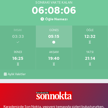
SONRAKI VAKTE KALAN
06:08:05
Öğle Namazı
İMSAK
GÜNEŞ
ÖĞLE
03:33
05:15
12:32
İKINDI
AKŞAM
YATSI
16:25
19:40
21:14
Aylık Vakitler
Karadenizde Son Nokta, yepyeni temasıyla sizleri buluştururken,