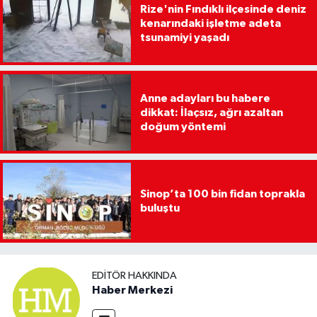
Rize'nin Fındıklı ilçesinde deniz
kenarındaki işletme adeta
tsunamiyi yaşadı
Anne adayları bu habere
dikkat: İlaçsız, ağrı azaltan
doğum yöntemi
Sinop’ta 100 bin fidan toprakla
buluştu
EDITÖR HAKKINDA
Haber Merkezi