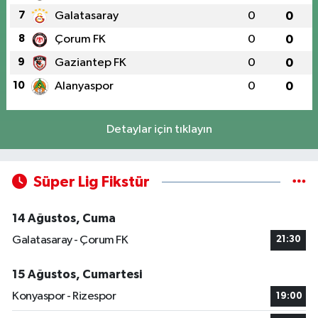
7
Galatasaray
0
0
8
Çorum FK
0
0
9
Gaziantep FK
0
0
10
Alanyaspor
0
0
Detaylar için tıklayın
Süper Lig Fikstür
14 Ağustos, Cuma
Galatasaray - Çorum FK
21:30
15 Ağustos, Cumartesi
Konyaspor - Rizespor
19:00