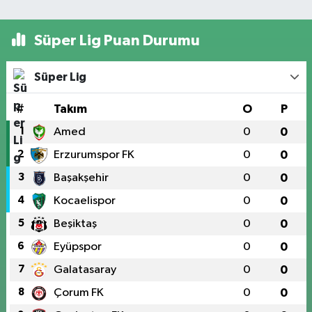
Süper Lig Puan Durumu
Süper Lig
#
Takım
O
P
1
Amed
0
0
2
Erzurumspor FK
0
0
3
Başakşehir
0
0
4
Kocaelispor
0
0
5
Beşiktaş
0
0
6
Eyüpspor
0
0
7
Galatasaray
0
0
8
Çorum FK
0
0