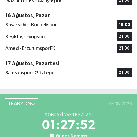
Gaziantep FK - Alanyaspor
21:30
16 Ağustos, Pazar
Başakşehir - Kocaelispor
19:00
Beşiktaş - Eyüpspor
21:30
Amed - Erzurumspor FK
21:30
17 Ağustos, Pazartesi
Samsunspor - Göztepe
21:30
TRABZON
07.08.2026
SONRAKI VAKTE KALAN
01:27:51
Güneş Namazı