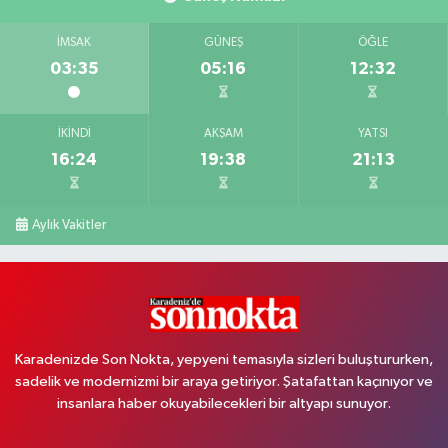
İMSAK
GÜNEŞ
ÖĞLE
03:35
05:16
12:32
İKINDI
AKŞAM
YATSI
16:24
19:38
21:13
Aylık Vakitler
Karadenizde Son Nokta, yepyeni temasıyla sizleri buluştururken,
sadelik ve modernizmi bir araya getiriyor. Şatafattan kaçınıyor ve
insanlara haber okuyabilecekleri bir altyapı sunuyor.