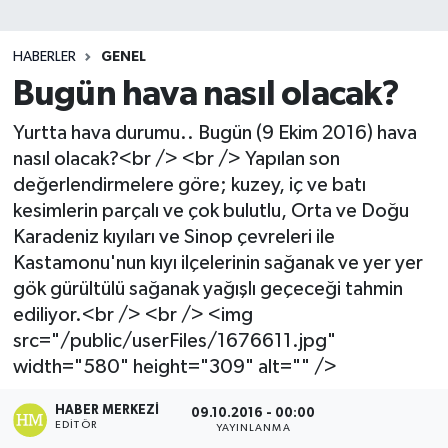
SİYASET
HABERLER
GENEL
Bugün hava nasıl olacak?
Teknoloji
Yurtta hava durumu.. Bugün (9 Ekim 2016) hava
TRABZON
nasıl olacak?<br /> <br /> Yapılan son
değerlendirmelere göre; kuzey, iç ve batı
TRABZONSPOR
kesimlerin parçalı ve çok bulutlu, Orta ve Doğu
Karadeniz kıyıları ve Sinop çevreleri ile
Yaşam
Kastamonu'nun kıyı ilçelerinin sağanak ve yer yer
gök gürültülü sağanak yağışlı geçeceği tahmin
ediliyor.<br /> <br /> <img
src="/public/userFiles/1676611.jpg"
width="580" height="309" alt="" />
HABER MERKEZI
09.10.2016 - 00:00
EDITÖR
YAYINLANMA