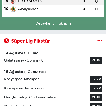
9
Gaziantep FK
0
0
10
Alanyaspor
0
0
Detaylar için tıklayın
Süper Lig Fikstür
14 Ağustos, Cuma
Galatasaray - Çorum FK
21:30
15 Ağustos, Cumartesi
Konyaspor - Rizespor
19:00
Kasımpaşa - Trabzonspor
19:00
Gençlerbirliği S.K. - Fenerbahçe
21:30