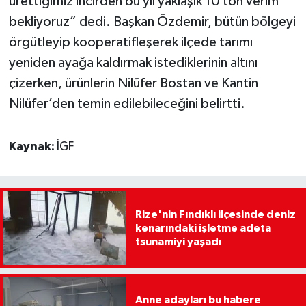
ürettiğimiz incirden bu yıl yaklaşık 10 ton verim
bekliyoruz” dedi. Başkan Özdemir, bütün bölgeyi
örgütleyip kooperatifleşerek ilçede tarımı
yeniden ayağa kaldırmak istediklerinin altını
çizerken, ürünlerin Nilüfer Bostan ve Kantin
Nilüfer’den temin edilebileceğini belirtti.
Kaynak:
İGF
Rize'nin Fındıklı ilçesinde deniz
kenarındaki işletme adeta
tsunamiyi yaşadı
Anne adayları bu habere