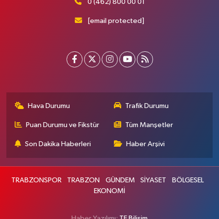
0 (462) 800 00 01
[email protected]
Hava Durumu
Trafik Durumu
Puan Durumu ve Fikstür
Tüm Manşetler
Son Dakika Haberleri
Haber Arşivi
TRABZONSPOR
TRABZON
GÜNDEM
SİYASET
BÖLGESEL
EKONOMİ
Haber Yazılımı:
TE Bilişim