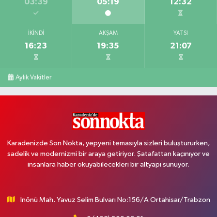
03:39
05:19
12:32
İKINDI
AKŞAM
YATSI
16:23
19:35
21:07
Aylık Vakitler
Karadenizde Son Nokta, yepyeni temasıyla sizleri buluştururken,
sadelik ve modernizmi bir araya getiriyor. Şatafattan kaçınıyor ve
insanlara haber okuyabilecekleri bir altyapı sunuyor.
İnönü Mah. Yavuz Selim Bulvarı No:156/A Ortahisar/Trabzon