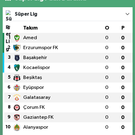
Süper Lig
#
Takım
O
P
1
Amed
0
0
2
Erzurumspor FK
0
0
3
Başakşehir
0
0
4
Kocaelispor
0
0
5
Beşiktaş
0
0
6
Eyüpspor
0
0
7
Galatasaray
0
0
8
Çorum FK
0
0
9
Gaziantep FK
0
0
10
Alanyaspor
0
0