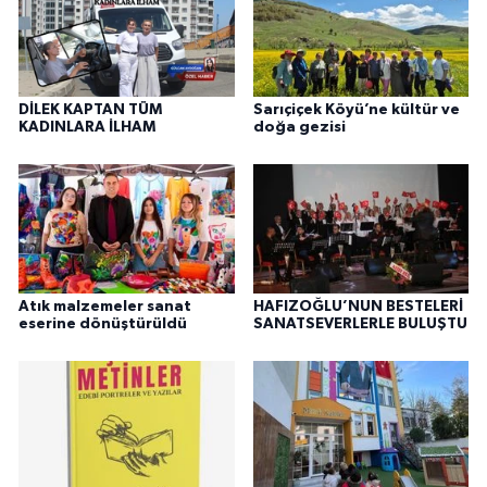
DİLEK KAPTAN TÜM
Sarıçiçek Köyü’ne kültür ve
KADINLARA İLHAM
doğa gezisi
Atık malzemeler sanat
HAFIZOĞLU’NUN BESTELERİ
eserine dönüştürüldü
SANATSEVERLERLE BULUŞTU