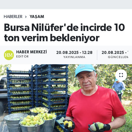
SİYASET
HABERLER
YAŞAM
Bursa Nilüfer'de incirde 10
Teknoloji
ton verim bekleniyor
TRABZON
HABER MERKEZI
20.08.2025 - 12:28
20.08.2025 - 12
TRABZONSPOR
EDITÖR
YAYINLANMA
GÜNCELLEME
Yaşam