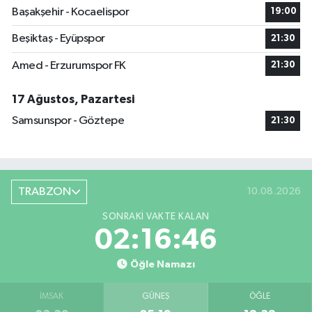
Başakşehir - Kocaelispor
19:00
Beşiktaş - Eyüpspor
21:30
Amed - Erzurumspor FK
21:30
17 Ağustos, Pazartesi
Samsunspor - Göztepe
21:30
TRABZON
10.08.2026
SONRAKI VAKTE KALAN
02:16:46
Öğle Namazı
İMSAK
GÜNEŞ
ÖĞLE