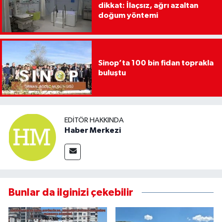
dikkat: İlaçsız, ağrı azaltan
doğum yöntemi
Sinop’ta 100 bin fidan toprakla
buluştu
EDITÖR HAKKINDA
Haber Merkezi
Bunlar da ilginizi çekebilir