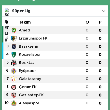
Süper Lig
#
Takım
O
P
1
Amed
0
0
2
Erzurumspor FK
0
0
3
Başakşehir
0
0
4
Kocaelispor
0
0
5
Beşiktaş
0
0
6
Eyüpspor
0
0
7
Galatasaray
0
0
8
Çorum FK
0
0
9
Gaziantep FK
0
0
10
Alanyaspor
0
0