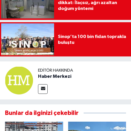
dikkat: İlaçsız, ağrı azaltan
doğum yöntemi
Sinop’ta 100 bin fidan toprakla
buluştu
EDITÖR HAKKINDA
Haber Merkezi
Bunlar da ilginizi çekebilir