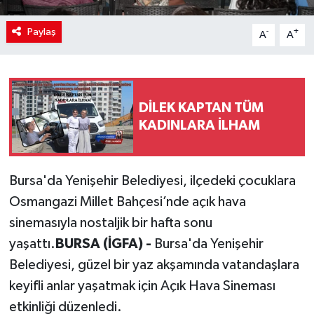
Paylaş
-
+
A
A
DİLEK KAPTAN TÜM
KADINLARA İLHAM
Bursa'da Yenişehir Belediyesi, ilçedeki çocuklara
Osmangazi Millet Bahçesi’nde açık hava
sinemasıyla nostaljik bir hafta sonu
yaşattı.
BURSA (İGFA) -
Bursa'da Yenişehir
Belediyesi, güzel bir yaz akşamında vatandaşlara
keyifli anlar yaşatmak için Açık Hava Sineması
etkinliği düzenledi.