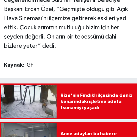
Başkanı Ercan Özel, “Geçmişte olduğu gibi Açık
Hava Sineması’nı ilçemize getirerek eskileri yad
ettik. Çocuklarımızın mutluluğu bizim için her
şeyden değerli. Onların bir tebessümü dahi
bizlere yeter” dedi.
Kaynak:
İGF
Rize'nin Fındıklı ilçesinde deniz
kenarındaki işletme adeta
tsunamiyi yaşadı
Anne adayları bu habere