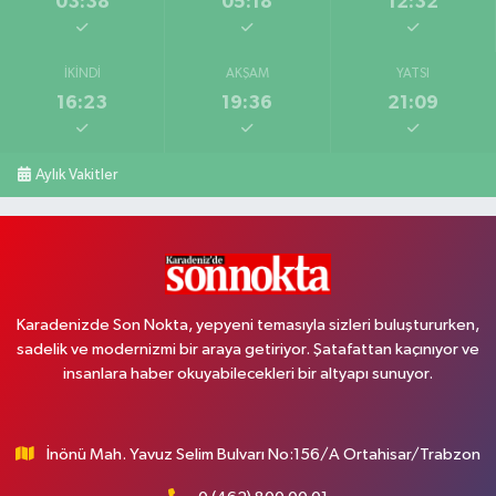
03:38
05:18
12:32
İKINDI
AKŞAM
YATSI
16:23
19:36
21:09
Aylık Vakitler
Karadenizde Son Nokta, yepyeni temasıyla sizleri buluştururken,
sadelik ve modernizmi bir araya getiriyor. Şatafattan kaçınıyor ve
insanlara haber okuyabilecekleri bir altyapı sunuyor.
İnönü Mah. Yavuz Selim Bulvarı No:156/A Ortahisar/Trabzon