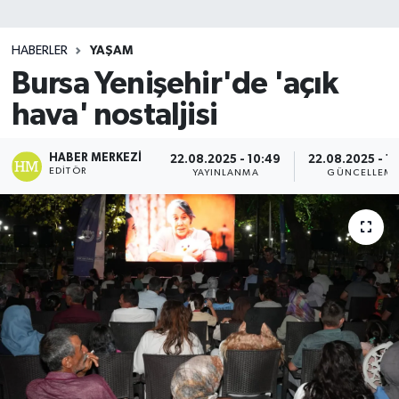
SİYASET
HABERLER
YAŞAM
Bursa Yenişehir'de 'açık
Teknoloji
hava' nostaljisi
TRABZON
HABER MERKEZI
22.08.2025 - 10:49
22.08.2025 - 1
TRABZONSPOR
EDITÖR
YAYINLANMA
GÜNCELLEM
Yaşam