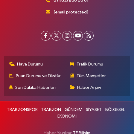
0 (462) 800 00 01
[email protected]
Hava Durumu
Trafik Durumu
Puan Durumu ve Fikstür
Tüm Manşetler
Son Dakika Haberleri
Haber Arşivi
TRABZONSPOR
TRABZON
GÜNDEM
SİYASET
BÖLGESEL
EKONOMİ
Haber Yazılımı:
TE Bilişim