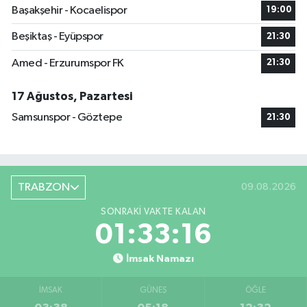
Başakşehir - Kocaelispor
19:00
Beşiktaş - Eyüpspor
21:30
Amed - Erzurumspor FK
21:30
17 Ağustos, Pazartesi
Samsunspor - Göztepe
21:30
TRABZON
09.08.2026
SONRAKI VAKTE KALAN
01:33:16
İmsak Namazı
İMSAK
GÜNEŞ
ÖĞLE