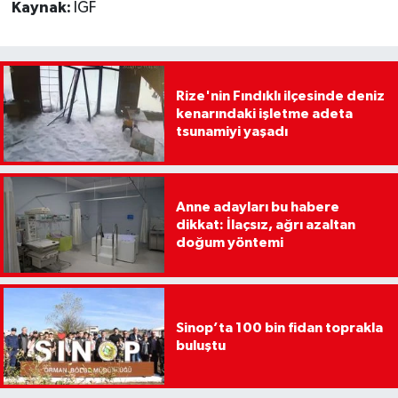
Kaynak:
İGF
Rize'nin Fındıklı ilçesinde deniz
kenarındaki işletme adeta
tsunamiyi yaşadı
Anne adayları bu habere
dikkat: İlaçsız, ağrı azaltan
doğum yöntemi
Sinop’ta 100 bin fidan toprakla
buluştu