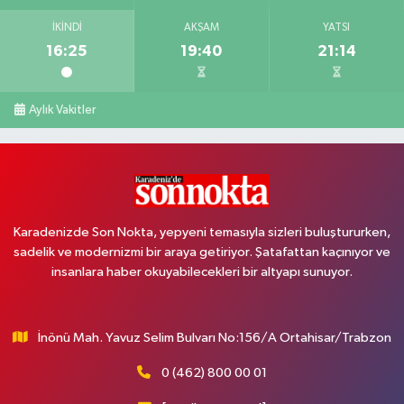
İKINDI
AKŞAM
YATSI
16:25
19:40
21:14
Aylık Vakitler
Karadenizde Son Nokta, yepyeni temasıyla sizleri buluştururken,
sadelik ve modernizmi bir araya getiriyor. Şatafattan kaçınıyor ve
insanlara haber okuyabilecekleri bir altyapı sunuyor.
İnönü Mah. Yavuz Selim Bulvarı No:156/A Ortahisar/Trabzon
0 (462) 800 00 01