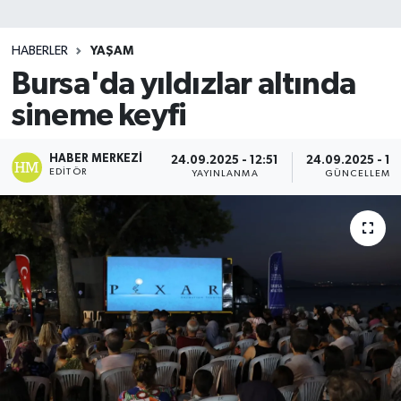
SİYASET
HABERLER
YAŞAM
Bursa'da yıldızlar altında
Teknoloji
sineme keyfi
TRABZON
HABER MERKEZI
24.09.2025 - 12:51
24.09.2025 - 12
TRABZONSPOR
EDITÖR
YAYINLANMA
GÜNCELLEME
Yaşam