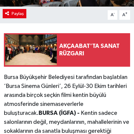
Paylaş
-
+
A
A
AKÇAABAT'TA SANAT
RÜZGARI
Bursa Büyükşehir Belediyesi tarafından başlatılan
‘Bursa Sinema Günleri’, 26 Eylül-30 Ekim tarihleri
arasında birçok seçkin filmi kentin büyülü
atmosferinde sinemaseverlerle
buluşturacak.
BURSA (İGFA) -
Kentin sadece
salonlarının değil, meydanlarının, mahallelerinin ve
sokaklarının da sanatla buluşması gerektiği