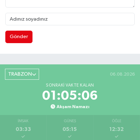
Gönder
TRABZON
06.08.2026
SONRAKI VAKTE KALAN
01:05:05
Akşam Namazı
İMSAK
GÜNEŞ
ÖĞLE
03:33
05:15
12:32