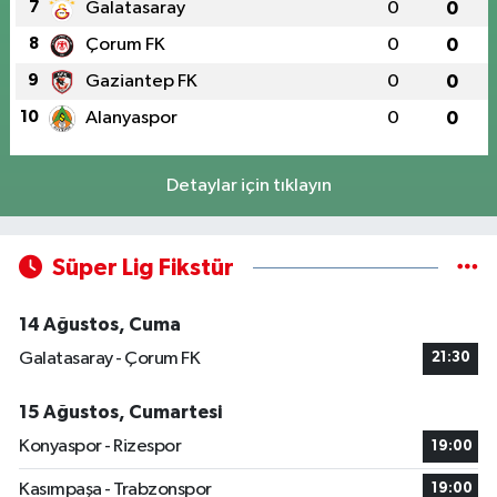
7
Galatasaray
0
0
8
Çorum FK
0
0
9
Gaziantep FK
0
0
10
Alanyaspor
0
0
Detaylar için tıklayın
Süper Lig Fikstür
14 Ağustos, Cuma
Galatasaray - Çorum FK
21:30
15 Ağustos, Cumartesi
Konyaspor - Rizespor
19:00
Kasımpaşa - Trabzonspor
19:00