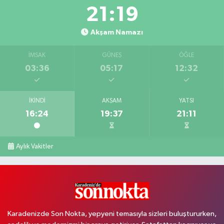
21:18
Akşam Namazı
İMSAK
GÜNEŞ
ÖĞLE
03:36
05:17
12:32
İKINDI
AKŞAM
YATSI
16:24
19:37
21:11
Aylık Vakitler
Karadenizde Son Nokta, yepyeni temasıyla sizleri buluştururken,