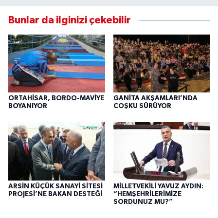
Bunlar da ilginizi çekebilir
ORTAHİSAR, BORDO-MAVİYE
GANİTA AKŞAMLARI’NDA
BOYANIYOR
COŞKU SÜRÜYOR
ARSİN KÜÇÜK SANAYİ SİTESİ
MİLLETVEKİLİ YAVUZ AYDIN:
PROJESİ’NE BAKAN DESTEĞİ
“HEMŞEHRİLERİMİZE
SORDUNUZ MU?”