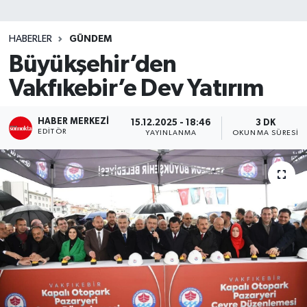
SİYASET
HABERLER
GÜNDEM
Büyükşehir’den
Teknoloji
Vakfıkebir’e Dev Yatırım
TRABZON
HABER MERKEZI
15.12.2025 - 18:46
3 DK
TRABZONSPOR
EDITÖR
YAYINLANMA
OKUNMA SÜRESI
Yaşam