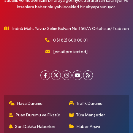
sadelik ve modernizmi bir araya getiriyor. Şatafattan kaçınıyor ve
insanlara haber okuyabilecekleri bir altyapı sunuyor.
İnönü Mah. Yavuz Selim Bulvarı No:156/A Ortahisar/Trabzon
0 (462) 800 00 01
[email protected]
Hava Durumu
Trafik Durumu
Puan Durumu ve Fikstür
Tüm Manşetler
Son Dakika Haberleri
Haber Arşivi