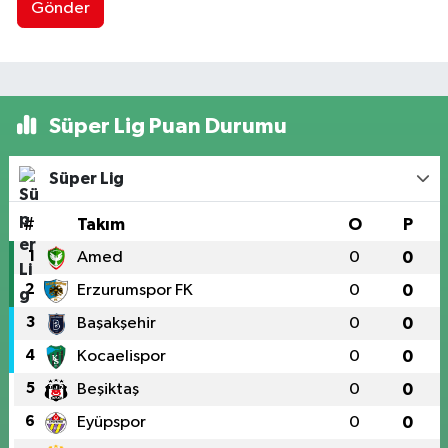
Gönder
Süper Lig Puan Durumu
Süper Lig
#
Takım
O
P
1
Amed
0
0
2
Erzurumspor FK
0
0
3
Başakşehir
0
0
4
Kocaelispor
0
0
5
Beşiktaş
0
0
6
Eyüpspor
0
0