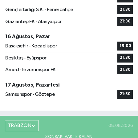
Gençlerbirliği S.K. - Fenerbahçe
21:30
Gaziantep FK - Alanyaspor
21:30
16 Ağustos, Pazar
Başakşehir - Kocaelispor
19:00
Beşiktaş - Eyüpspor
21:30
Amed - Erzurumspor FK
21:30
17 Ağustos, Pazartesi
Samsunspor - Göztepe
21:30
TRABZON
08.08.2026
SONRAKI VAKTE KALAN