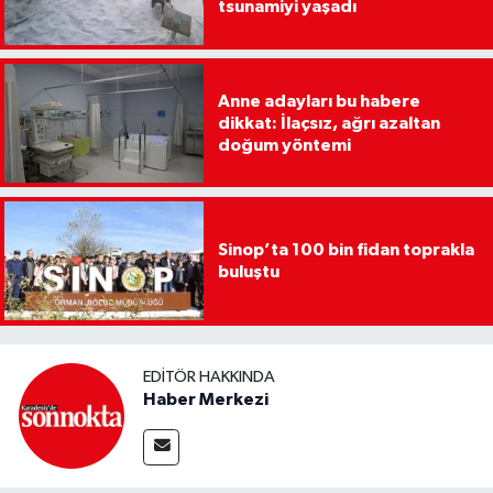
tsunamiyi yaşadı
Anne adayları bu habere
dikkat: İlaçsız, ağrı azaltan
doğum yöntemi
Sinop’ta 100 bin fidan toprakla
buluştu
EDITÖR HAKKINDA
Haber Merkezi