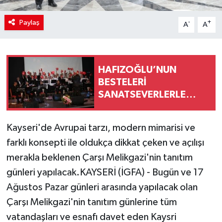
Paylaş
-
+
A
A
HAFIZOĞLU’NUN
BESTELERİ
SANATSEVERLERLE
BULUŞTU
Kayseri'de Avrupai tarzı, modern mimarisi ve
farklı konsepti ile oldukça dikkat çeken ve açılışı
merakla beklenen Çarşı Melikgazi'nin tanıtım
günleri yapılacak.KAYSERİ (İGFA) - Bugün ve 17
Ağustos Pazar günleri arasında yapılacak olan
Çarşı Melikgazi'nin tanıtım günlerine tüm
vatandaşları ve esnafı davet eden Kaysri