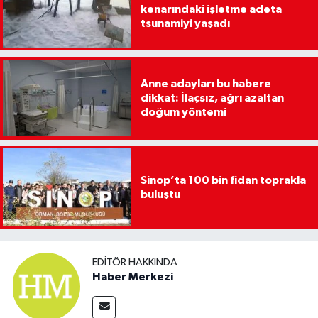
kenarındaki işletme adeta
tsunamiyi yaşadı
Anne adayları bu habere
dikkat: İlaçsız, ağrı azaltan
doğum yöntemi
Sinop’ta 100 bin fidan toprakla
buluştu
EDITÖR HAKKINDA
Haber Merkezi