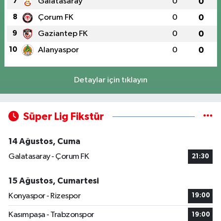
7
Galatasaray
0
0
8
Çorum FK
0
0
9
Gaziantep FK
0
0
10
Alanyaspor
0
0
Detaylar için tıklayın
Süper Lig Fikstür
14 Ağustos, Cuma
Galatasaray - Çorum FK
21:30
15 Ağustos, Cumartesi
Konyaspor - Rizespor
19:00
Kasımpaşa - Trabzonspor
19:00