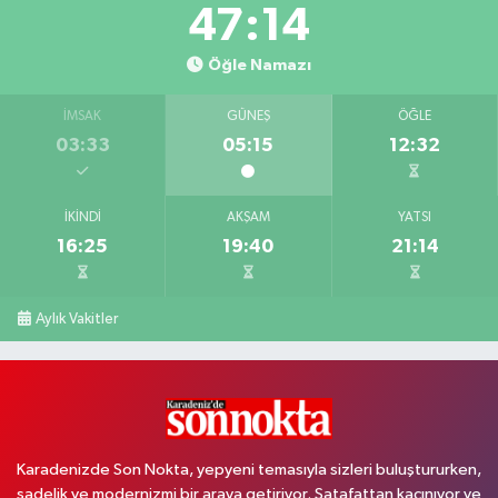
47:13
Öğle Namazı
İMSAK
GÜNEŞ
ÖĞLE
03:33
05:15
12:32
İKINDI
AKŞAM
YATSI
16:25
19:40
21:14
Aylık Vakitler
Karadenizde Son Nokta, yepyeni temasıyla sizleri buluştururken,
sadelik ve modernizmi bir araya getiriyor. Şatafattan kaçınıyor ve