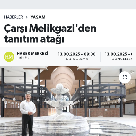
SİYASET
HABERLER
YAŞAM
Çarşı Melikgazi'den
Teknoloji
tanıtım atağı
TRABZON
HABER MERKEZI
13.08.2025 - 09:30
13.08.2025 - 0
TRABZONSPOR
EDITÖR
YAYINLANMA
GÜNCELLEM
Yaşam