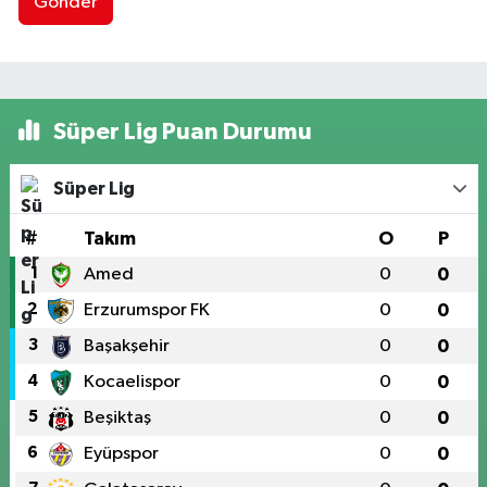
Gönder
Süper Lig Puan Durumu
Süper Lig
#
Takım
O
P
1
Amed
0
0
2
Erzurumspor FK
0
0
3
Başakşehir
0
0
4
Kocaelispor
0
0
5
Beşiktaş
0
0
6
Eyüpspor
0
0