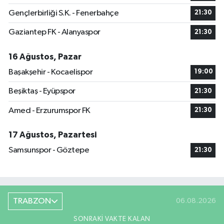
Gençlerbirliği S.K. - Fenerbahçe
21:30
Gaziantep FK - Alanyaspor
21:30
16 Ağustos, Pazar
Başakşehir - Kocaelispor
19:00
Beşiktaş - Eyüpspor
21:30
Amed - Erzurumspor FK
21:30
17 Ağustos, Pazartesi
Samsunspor - Göztepe
21:30
TRABZON
06.08.2026
SONRAKI VAKTE KALAN