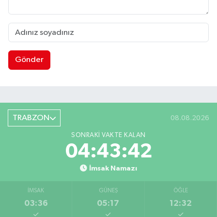
Gönder
TRABZON
08.08.2026
SONRAKI VAKTE KALAN
04:43:41
İmsak Namazı
İMSAK
GÜNEŞ
ÖĞLE
03:36
05:17
12:32