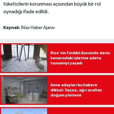
tüketicilerin korunması açısından büyük bir rol
oynadığı ifade edildi.
Kaynak:
İhlas Haber Ajansı
Rize'nin Fındıklı ilçesinde deniz
kenarındaki işletme adeta
tsunamiyi yaşadı
Anne adayları bu habere
dikkat: İlaçsız, ağrı azaltan
doğum yöntemi