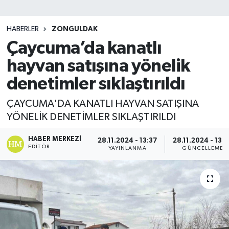
SİYASET
HABERLER
ZONGULDAK
Çaycuma’da kanatlı
Teknoloji
hayvan satışına yönelik
TRABZON
denetimler sıklaştırıldı
TRABZONSPOR
ÇAYCUMA'DA KANATLI HAYVAN SATIŞINA
YÖNELİK DENETİMLER SIKLAŞTIRILDI
Yaşam
HABER MERKEZI
28.11.2024 - 13:37
28.11.2024 - 13:
EDITÖR
YAYINLANMA
GÜNCELLEME