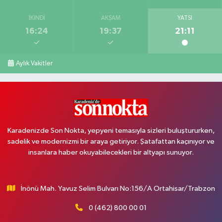
İKINDI
AKŞAM
YATSI
16:24
19:37
21:11
Aylık Vakitler
Karadenizde Son Nokta, yepyeni temasıyla sizleri buluştururken,
sadelik ve modernizmi bir araya getiriyor. Şatafattan kaçınıyor ve
insanlara haber okuyabilecekleri bir altyapı sunuyor.
İnönü Mah. Yavuz Selim Bulvarı No:156/A Ortahisar/Trabzon
0 (462) 800 00 01