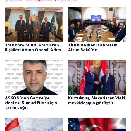
Trabzon- Suudi Arabistan
TİHEK Başkanı Fahrettin
İlişkileri Adına Önemli Adım
Altun Bakü’de
ASKON’dan Gazze’ye
Kurtulmuş, Macaristan'daki
destek: Sumud Filosu için
mevkidaşıyla görüştü
tarihi çağrı