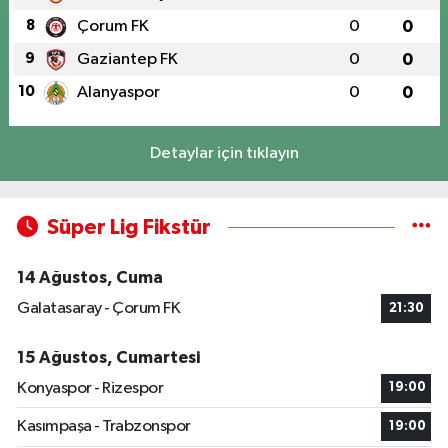
8
Çorum FK
0
0
9
Gaziantep FK
0
0
10
Alanyaspor
0
0
Detaylar için tıklayın
Süper Lig Fikstür
14 Ağustos, Cuma
Galatasaray - Çorum FK
21:30
15 Ağustos, Cumartesi
Konyaspor - Rizespor
19:00
Kasımpaşa - Trabzonspor
19:00