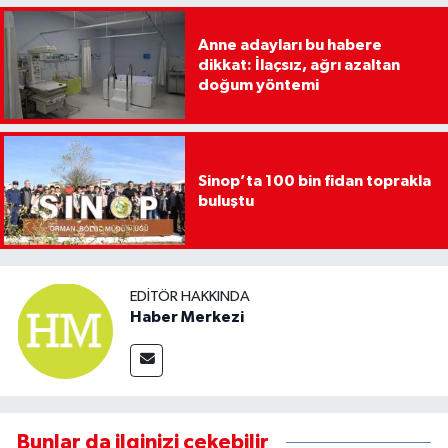
Anne adayları bu habere
dikkat: İlaçsız, ağrı azaltan
doğum yöntemi
Sinop’ta 100 bin fidan toprakla
buluştu
EDITÖR HAKKINDA
Haber Merkezi
Bunlar da ilginizi çekebilir