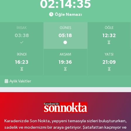
02:14:35
Öğle Namazı
İMSAK
GÜNEŞ
ÖĞLE
03:38
05:18
12:32
İKINDI
AKŞAM
YATSI
16:23
19:36
21:09
Aylık Vakitler
Karadenizde Son Nokta, yepyeni temasıyla sizleri buluştururken,
sadelik ve modernizmi bir araya getiriyor. Şatafattan kaçınıyor ve