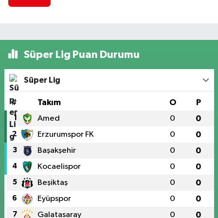
Süper Lig Puan Durumu
Süper Lig
#
Takım
O
P
1
Amed
0
0
2
Erzurumspor FK
0
0
3
Başakşehir
0
0
4
Kocaelispor
0
0
5
Beşiktaş
0
0
6
Eyüpspor
0
0
7
Galatasaray
0
0