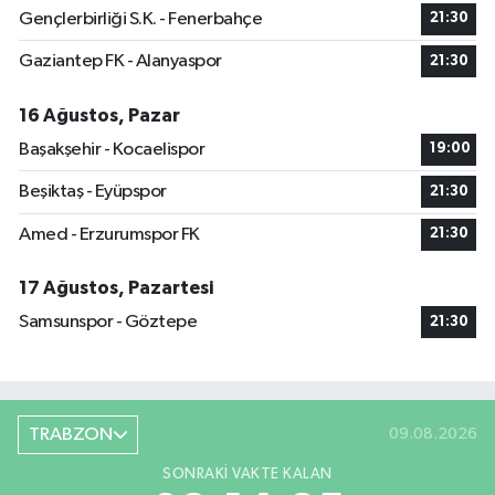
Gençlerbirliği S.K. - Fenerbahçe
21:30
Gaziantep FK - Alanyaspor
21:30
16 Ağustos, Pazar
Başakşehir - Kocaelispor
19:00
Beşiktaş - Eyüpspor
21:30
Amed - Erzurumspor FK
21:30
17 Ağustos, Pazartesi
Samsunspor - Göztepe
21:30
TRABZON
09.08.2026
SONRAKI VAKTE KALAN