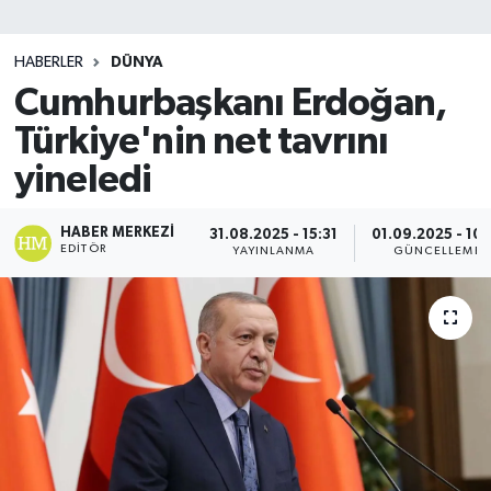
SİYASET
HABERLER
DÜNYA
Cumhurbaşkanı Erdoğan,
Teknoloji
Türkiye'nin net tavrını
TRABZON
yineledi
TRABZONSPOR
HABER MERKEZI
31.08.2025 - 15:31
01.09.2025 - 10:
EDITÖR
YAYINLANMA
GÜNCELLEME
Yaşam