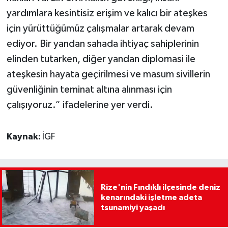
yardımlara kesintisiz erişim ve kalıcı bir ateşkes
için yürüttüğümüz çalışmalar artarak devam
ediyor. Bir yandan sahada ihtiyaç sahiplerinin
elinden tutarken, diğer yandan diplomasi ile
ateşkesin hayata geçirilmesi ve masum sivillerin
güvenliğinin teminat altına alınması için
çalışıyoruz.” ifadelerine yer verdi.
Kaynak:
İGF
Rize'nin Fındıklı ilçesinde deniz
kenarındaki işletme adeta
tsunamiyi yaşadı