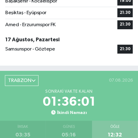
Başakşehir - Kocaelispor
19:00
Beşiktaş - Eyüpspor
21:30
Amed - Erzurumspor FK
21:30
17 Ağustos, Pazartesi
Samsunspor - Göztepe
21:30
TRABZON
07.08.2026
SONRAKI VAKTE KALAN
01:36:01
İkindi Namazı
İMSAK
GÜNEŞ
ÖĞLE
03:35
05:16
12:32