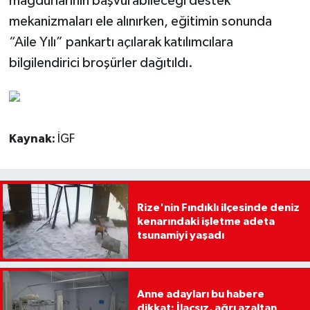
mağdurlarının başvurabileceği destek
mekanizmaları ele alınırken, eğitimin sonunda
“Aile Yılı” pankartı açılarak katılımcılara
bilgilendirici broşürler dağıtıldı.
Kaynak:
İGF
Rize'nin Fındıklı ilçesinde deniz
kenarındaki işletme adeta
tsunamiyi yaşadı
Anne adayları bu habere
dikkat: İlaçsız, ağrı azaltan