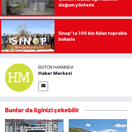
doğum yöntemi
Sinop’ta 100 bin fidan toprakla
buluştu
EDITÖR HAKKINDA
Haber Merkezi
Bunlar da ilginizi çekebilir