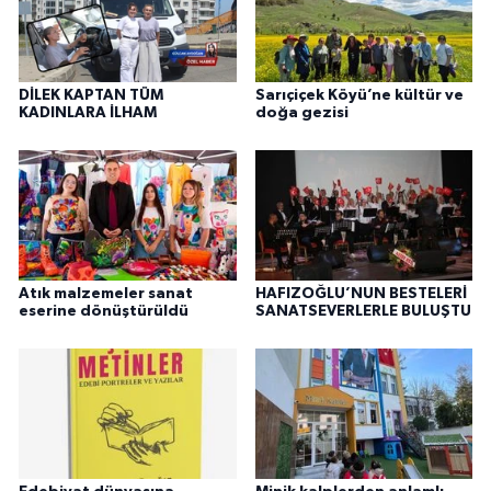
DİLEK KAPTAN TÜM
Sarıçiçek Köyü’ne kültür ve
KADINLARA İLHAM
doğa gezisi
Atık malzemeler sanat
HAFIZOĞLU’NUN BESTELERİ
eserine dönüştürüldü
SANATSEVERLERLE BULUŞTU