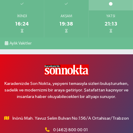
İKINDI
AKŞAM
YATSI
16:24
19:38
21:13
Aylık Vakitler
Karadenizde Son Nokta, yepyeni temasıyla sizleri buluştururken,
sadelik ve modernizmi bir araya getiriyor. Şatafattan kaçınıyor ve
insanlara haber okuyabilecekleri bir altyapı sunuyor.
İnönü Mah. Yavuz Selim Bulvarı No:156/A Ortahisar/Trabzon
0 (462) 800 00 01