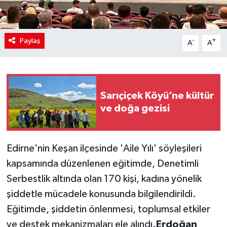
Paylaş
-
+
A
A
Sarıçiçek Köyü’ne kültür
ve doğa gezisi
Edirne'nin Keşan ilçesinde 'Aile Yılı' söyleşileri
kapsamında düzenlenen eğitimde, Denetimli
Serbestlik altında olan 170 kişi, kadına yönelik
şiddetle mücadele konusunda bilgilendirildi.
Eğitimde, şiddetin önlenmesi, toplumsal etkiler
ve destek mekanizmaları ele alındı.
Erdoğan