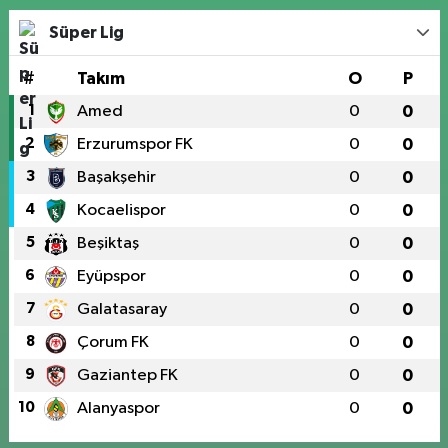
Süper Lig
#
Takım
O
P
1
Amed
0
0
2
Erzurumspor FK
0
0
3
Başakşehir
0
0
4
Kocaelispor
0
0
5
Beşiktaş
0
0
6
Eyüpspor
0
0
7
Galatasaray
0
0
8
Çorum FK
0
0
9
Gaziantep FK
0
0
10
Alanyaspor
0
0