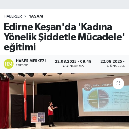
SİYASET
HABERLER
YAŞAM
Edirne Keşan'da 'Kadına
Teknoloji
Yönelik Şiddetle Mücadele'
TRABZON
eğitimi
TRABZONSPOR
HABER MERKEZI
22.08.2025 - 09:49
22.08.2025 - 0
EDITÖR
YAYINLANMA
GÜNCELLEM
Yaşam