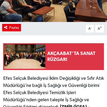
Paylaş
-
+
A
A
AKÇAABAT'TA SANAT
RÜZGARI
Efes Selçuk Belediyesi İklim Değişikliği ve Sıfır Atık
Müdürlüğü’ne bağlı İş Sağlığı ve Güvenliği birimi
Efes Selçuk Belediyesi Temizlik İşleri
Müdürlüğü’nden gelen taleple İş Sağlığı ve
Güvenliği Eğitimi düzenledi.
İZMİR (İGFA) -