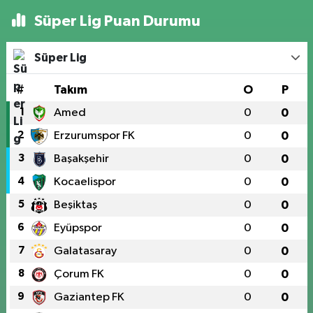
Süper Lig Puan Durumu
Süper Lig
#
Takım
O
P
1
Amed
0
0
2
Erzurumspor FK
0
0
3
Başakşehir
0
0
4
Kocaelispor
0
0
5
Beşiktaş
0
0
6
Eyüpspor
0
0
7
Galatasaray
0
0
8
Çorum FK
0
0
9
Gaziantep FK
0
0