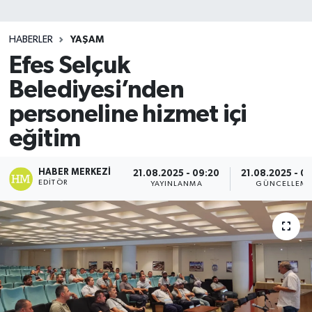
SİYASET
HABERLER
YAŞAM
Efes Selçuk
Teknoloji
Belediyesi’nden
TRABZON
personeline hizmet içi
TRABZONSPOR
eğitim
Yaşam
HABER MERKEZI
21.08.2025 - 09:20
21.08.2025 - 0
EDITÖR
YAYINLANMA
GÜNCELLEM