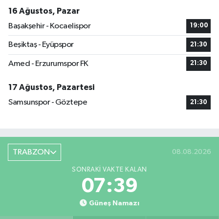
16 Ağustos, Pazar
Başakşehir - Kocaelispor
19:00
Beşiktaş - Eyüpspor
21:30
Amed - Erzurumspor FK
21:30
17 Ağustos, Pazartesi
Samsunspor - Göztepe
21:30
TRABZON
08.08.2026
SONRAKI VAKTE KALAN
07:39
Güneş Namazı