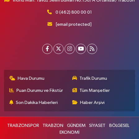
İnönü Mah. Yavuz Selim Bulvarı No:156/A Ortahisar/Trabzon
0 (462) 800 00 01
[email protected]
Hava Durumu
Trafik Durumu
Puan Durumu ve Fikstür
Tüm Manşetler
Son Dakika Haberleri
Haber Arşivi
TRABZONSPOR
TRABZON
GÜNDEM
SİYASET
BÖLGESEL
EKONOMİ