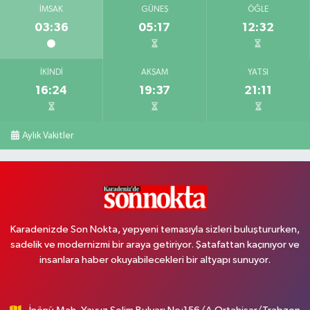
İMSAK
GÜNEŞ
ÖĞLE
03:36
05:17
12:32
İKINDI
AKŞAM
YATSI
16:24
19:37
21:11
Aylık Vakitler
Karadenizde Son Nokta, yepyeni temasıyla sizleri buluştururken,
sadelik ve modernizmi bir araya getiriyor. Şatafattan kaçınıyor ve
insanlara haber okuyabilecekleri bir altyapı sunuyor.