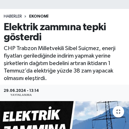
SİYASET
HABERLER
EKONOMİ
Elektrik zammına tepki
Teknoloji
gösterdi
TRABZON
CHP Trabzon Milletvekili Sibel Suiçmez, enerji
TRABZONSPOR
fiyatları gerilediğinde indirim yapmak yerine
şirketlerin dağıtım bedelini artıran iktidarın 1
Yaşam
Temmuz’da elektriğe yüzde 38 zam yapacak
olmasını eleştirdi.
29.06.2024 - 13:14
YAYINLANMA