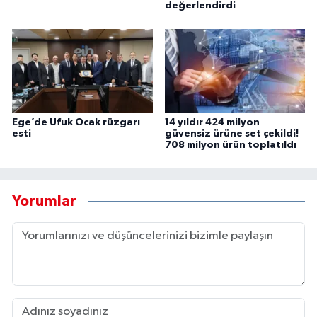
değerlendirdi
Ege’de Ufuk Ocak rüzgarı
14 yıldır 424 milyon
esti
güvensiz ürüne set çekildi!
708 milyon ürün toplatıldı
Yorumlar