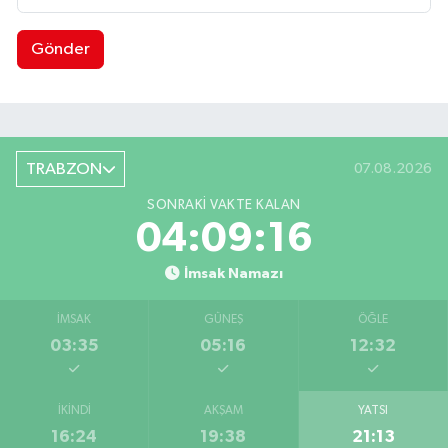
Gönder
TRABZON
07.08.2026
SONRAKI VAKTE KALAN
04:09:16
İmsak Namazı
İMSAK
GÜNEŞ
ÖĞLE
03:35
05:16
12:32
İKINDI
AKŞAM
YATSI
16:24
19:38
21:13