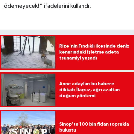
ödemeyecek!” ifadelerini kullandı.
Rize'nin Fındıklı ilçesinde deniz
kenarındaki işletme adeta
tsunamiyi yaşadı
Anne adayları bu habere
dikkat: İlaçsız, ağrı azaltan
doğum yöntemi
Sinop’ta 100 bin fidan toprakla
buluştu