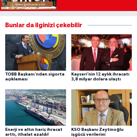
Bunlar da ilginizi çekebilir
TOBB Başkanı'ndan sigorta
Kayseri’nin 12 aylık ihracatı
açıklaması
3,8 milyar dolara ulaştı
Enerji ve altın hariç ihracat
KSO Başkanı Zeytinoğlu
arttı, ithalat azaldı!
işgücü verilerini