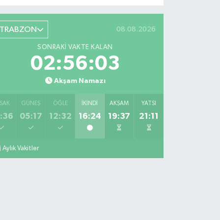
TRABZON
08.08.2026
SONRAKI VAKTE KALAN
02:56:01
Akşam Namazı
SAK
GÜNEŞ
ÖĞLE
İKINDI
AKŞAM
YATSI
:36
05:17
12:32
16:24
19:37
21:11
Aylık Vakitler