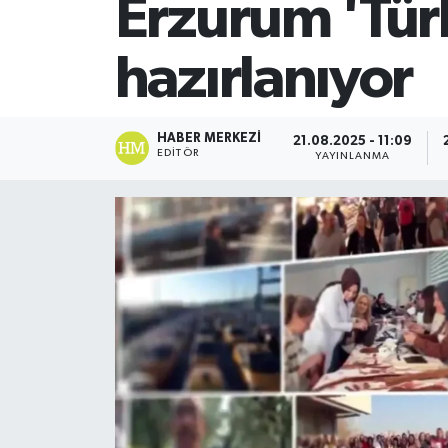
Erzurum 'Türk
SİYASET
hazırlanıyor
Teknoloji
TRABZON
HABER MERKEZI
21.08.2025 - 11:09
EDITÖR
YAYINLANMA
TRABZONSPOR
Yaşam