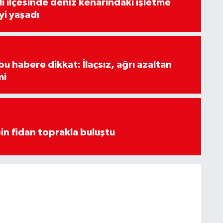
lı ilçesinde deniz kenarındaki işletme
yi yaşadı
u habere dikkat: İlaçsız, ağrı azaltan
mi
in fidan toprakla buluştu