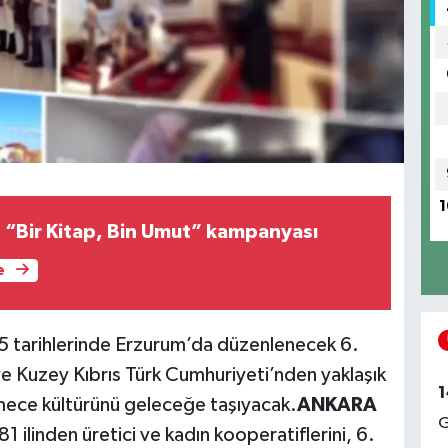
1
Ortahisar’dan “Bir Kitap, Bin Umut” kampanyası
e
5 tarihlerinde Erzurum’da düzenlenecek 6.
 ve Kuzey Kıbrıs Türk Cumhuriyeti’nden yaklaşık
1
imece kültürünü geleceğe taşıyacak.
ANKARA
G
81 ilinden üretici ve kadın kooperatiflerini, 6.