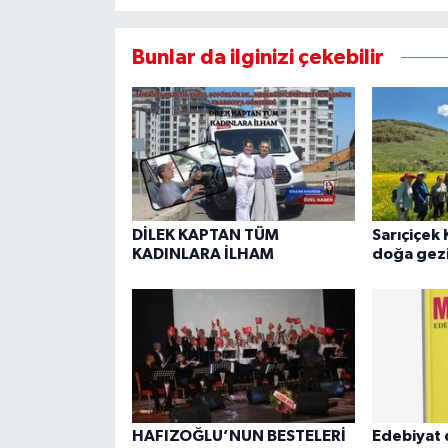
Bunlar da ilginizi çekebilir
DİLEK KAPTAN TÜM
Sarıçiçek 
KADINLARA İLHAM
doğa gezi
HAFIZOĞLU’NUN BESTELERİ
Edebiyat 