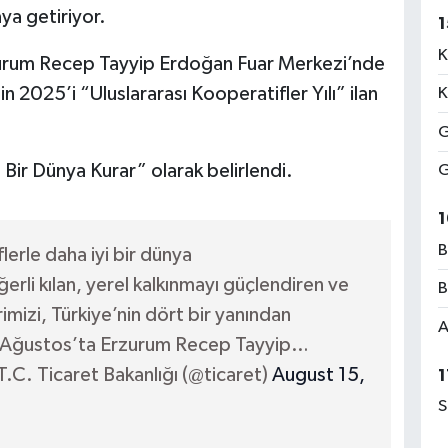
ya getiriyor.
1
K
urum Recep Tayyip Erdoğan Fuar Merkezi’nde
in 2025’i “Uluslararası Kooperatifler Yılı” ilan
K
G
 Bir Dünya Kurar” olarak belirlendi.
G
1
B
lerle daha iyi bir dünya
rli kılan, yerel kalkınmayı güçlendiren ve
B
mizi, Türkiye’nin dört bir yanından
A
 Ağustos’ta Erzurum Recep Tayyip…
.C. Ticaret Bakanlığı (@ticaret)
August 15,
1
S