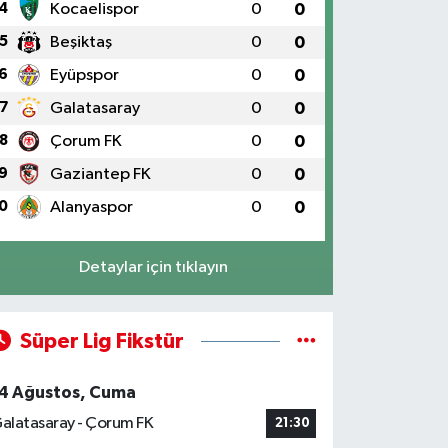
4
Kocaelispor
0
0
5
Beşiktaş
0
0
6
Eyüpspor
0
0
7
Galatasaray
0
0
8
Çorum FK
0
0
9
Gaziantep FK
0
0
0
Alanyaspor
0
0
Detaylar için tıklayın
Süper Lig Fikstür
4 Ağustos, Cuma
alatasaray - Çorum FK
21:30