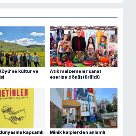
Köyü’ne kültür ve
Atık malzemeler sanat
si
eserine dönüştürüldü
dünyasına kapsamlı
Minik kalplerden anlamlı