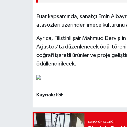
Fuar kapsamında, sanatçı Emin Albayrak
atasözleri üzerinden imece kültürünü 
Ayrıca, Filistinli şair Mahmud Derviş’in
Ağustos’ta düzenlenecek ödül töreninde
coğrafi işaretli ürünler ve proje gelişt
ödüllendirilecek.
Kaynak:
İGF
EDITÖRÜN SEÇTIĞI