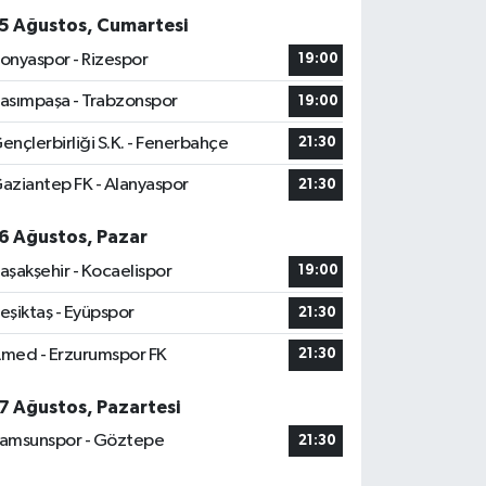
5 Ağustos, Cumartesi
onyaspor - Rizespor
19:00
asımpaşa - Trabzonspor
19:00
ençlerbirliği S.K. - Fenerbahçe
21:30
aziantep FK - Alanyaspor
21:30
6 Ağustos, Pazar
aşakşehir - Kocaelispor
19:00
eşiktaş - Eyüpspor
21:30
med - Erzurumspor FK
21:30
7 Ağustos, Pazartesi
amsunspor - Göztepe
21:30