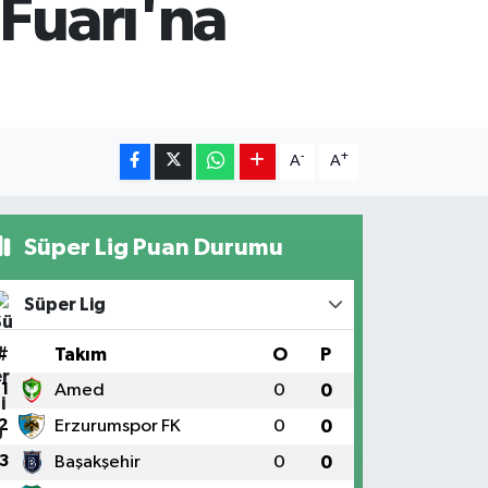
 Fuarı'na
-
+
A
A
Süper Lig Puan Durumu
Süper Lig
#
Takım
O
P
1
Amed
0
0
2
Erzurumspor FK
0
0
3
Başakşehir
0
0