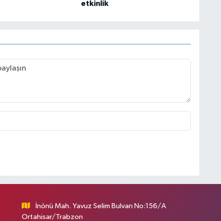
etkinlik
İnönü Mah. Yavuz Selim Bulvarı No:156/A
Ortahisar/Trabzon