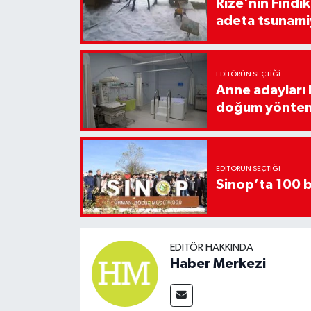
Rize'nin Fındık
adeta tsunami
EDITÖRÜN SEÇTIĞI
Anne adayları b
doğum yönte
EDITÖRÜN SEÇTIĞI
Sinop’ta 100 b
EDITÖR HAKKINDA
Haber Merkezi