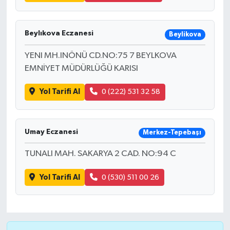
Beylıkova Eczanesi
Beylikova
YENI MH.INÖNÜ CD.NO:75 7 BEYLKOVA
EMNİYET MÜDÜRLÜĞÜ KARISI
Yol Tarifi Al
0 (222) 531 32 58
Umay Eczanesi
Merkez-Tepebaşı
TUNALI MAH. SAKARYA 2 CAD. NO:94 C
Yol Tarifi Al
0 (530) 511 00 26