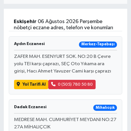
SİYASET
Eskişehir
06 Ağustos 2026 Perşembe
Teknoloji
nöbetçi eczane adres, telefon ve konumları
TRABZON
Aydın Eczanesi
Merkez-Tepebaşı
TRABZONSPOR
ZAFER MAH. ESENYURT SOK. NO:20 B Çevre
yolu TEI karşı çaprazı, SEÇ Oto Yıkama ara
Yaşam
girişi, Hacı Ahmet Yavuzer Cami karşı çaprazı
Yol Tarifi Al
0 (505) 780 50 80
Dadak Eczanesi
Mihalıcçık
MEDRESE MAH. CUMHURİYET MEYDANI NO:27
27A MİHALIÇCIK