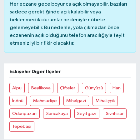
Her eczane gece boyunca açık olmayabilir, bazıları
sadece gerektiğinde açık kalabilir veya
beklenmedik durumlar nedeniyle nöbete
gelemeyebilir. Bu nedenle, yola çıkmadan önce
eczanenin açık olduğunu telefon aracılığıyla teyit
etmeniz iyi bir fikir olacaktır.
Eskişehir Diğer İlçeler
Alpu
Beylikova
Çifteler
Günyüzü
Han
İnönü
Mahmudiye
Mihalgazi
Mihaliççik
Odunpazari
Saricakaya
Seyitgazi
Sivrihisar
Tepebaşi