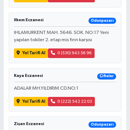
Ilkem Eczanesi
Odunpazarı
IHLAMURKENT MAH. 5646. SOK. NO:17 Yeni
yapılan tokiler 2. etap mis fırın karşısı
Yol Tarifi Al
0 (530) 943 56 96
Kaya Eczanesi
Çifteler
ADALAR MH.YILDIRIM CD.NO:1
Yol Tarifi Al
0 (222) 542 22 03
Zişan Eczanesi
Odunpazarı