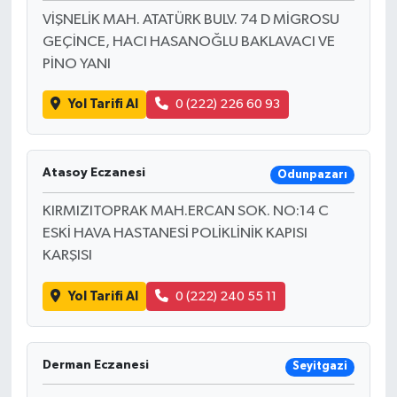
VİŞNELİK MAH. ATATÜRK BULV. 74 D MİGROSU
GEÇİNCE, HACI HASANOĞLU BAKLAVACI VE
PİNO YANI
Yol Tarifi Al
0 (222) 226 60 93
Atasoy Eczanesi
Odunpazarı
KIRMIZITOPRAK MAH.ERCAN SOK. NO:14 C
ESKİ HAVA HASTANESİ POLİKLİNİK KAPISI
KARŞISI
Yol Tarifi Al
0 (222) 240 55 11
Derman Eczanesi
Seyitgazi