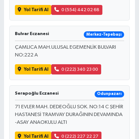
Yol Tarifi Al
0 (554) 442 02 68
Bulvar Eczanesi
Merkez-Tepebaşı
ÇAMLICA MAH.ULUSAL EGEMENLİK BULVARI
NO:222 A
Yol Tarifi Al
0 (222) 340 23 00
Serapoğlu Eczanesi
Odunpazarı
71 EVLER MAH. DEDEOĞLU SOK. NO:14 C ŞEHİR
HASTANESİ TRAMVAY DURAĞININ DEVAMINDA
-ASAY ANAOKULU ALTI
Yol Tarifi Al
0 (222) 227 22 27