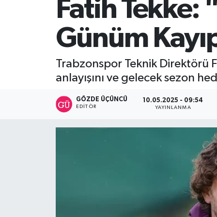
Fatih Tekke:
SİYASET
Günüm Kayıp
Teknoloji
Trabzonspor Teknik Direktörü Fa
TRABZON
anlayışını ve gelecek sezon hede
TRABZONSPOR
GÖZDE ÜÇÜNCÜ
10.05.2025 - 09:54
EDITÖR
YAYINLANMA
Yaşam