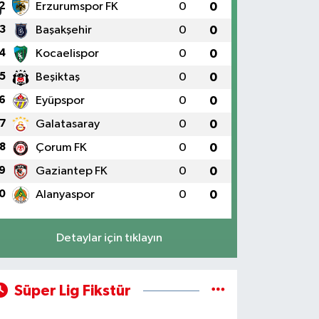
2
Erzurumspor FK
0
0
3
Başakşehir
0
0
4
Kocaelispor
0
0
5
Beşiktaş
0
0
6
Eyüpspor
0
0
7
Galatasaray
0
0
8
Çorum FK
0
0
9
Gaziantep FK
0
0
0
Alanyaspor
0
0
Detaylar için tıklayın
Süper Lig Fikstür