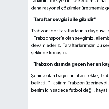
farklıdır. Türkiye’de ise kendimize has b
daha rasyonel çözümler üretmemiz ge
"Taraftar sevgisi aile gibidir"
Trabzonspor taraftarlarının duygusal
“Trabzonspor’a olan sevgimiz, ailemi
devam ederiz. Taraftarlarımızın bu s
şeklinde konuştu.
"Trabzon dışında geçen her an kay
Şehirle olan bağını anlatan Tekke, Tra
belirtti. “İlk şiirim Trabzon üzerineyd
benim için sadece futbol değil, hayatı