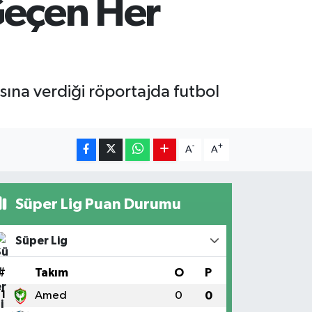
Geçen Her
sına verdiği röportajda futbol
-
+
A
A
Süper Lig Puan Durumu
Süper Lig
#
Takım
O
P
1
Amed
0
0