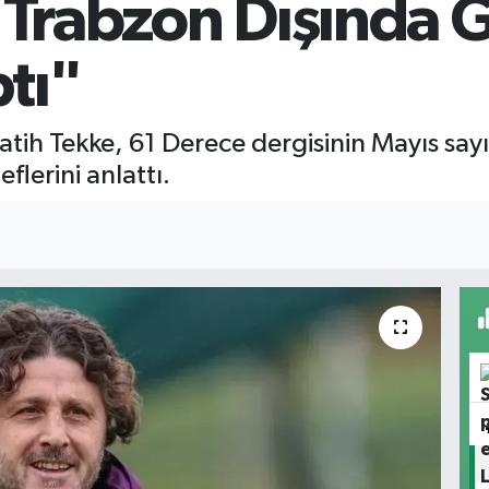
 "Trabzon Dışında 
tı"
tih Tekke, 61 Derece dergisinin Mayıs sayı
flerini anlattı.