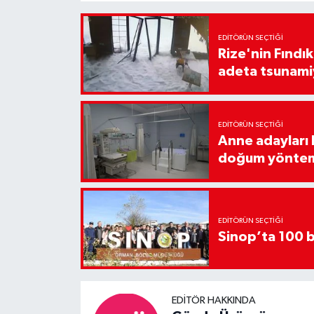
EDITÖRÜN SEÇTIĞI
Rize'nin Fındık
adeta tsunami
EDITÖRÜN SEÇTIĞI
Anne adayları b
doğum yönte
EDITÖRÜN SEÇTIĞI
Sinop’ta 100 b
EDITÖR HAKKINDA