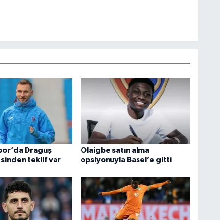
por’da Draguş
Olaigbe satın alma
esinden teklif var
opsiyonuyla Basel’e gitti