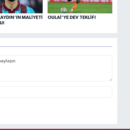
AYDIN'IN MALİYETİ
OULAİ'YE DEV TEKLİF!
U!