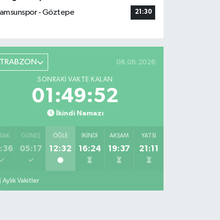
amsunspor - Göztepe
21:30
TRABZON
08.08.2026
SONRAKI VAKTE KALAN
01:49:51
İkindi Namazı
SAK
GÜNEŞ
ÖĞLE
İKINDI
AKŞAM
YATSI
:36
05:17
12:32
16:24
19:37
21:11
Aylık Vakitler