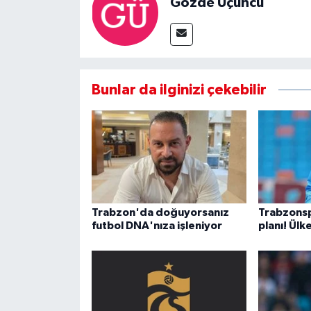
Gözde Üçüncü
Bunlar da ilginizi çekebilir
Trabzon'da doğuyorsanız
Trabzons
futbol DNA'nıza işleniyor
planı! Ülk