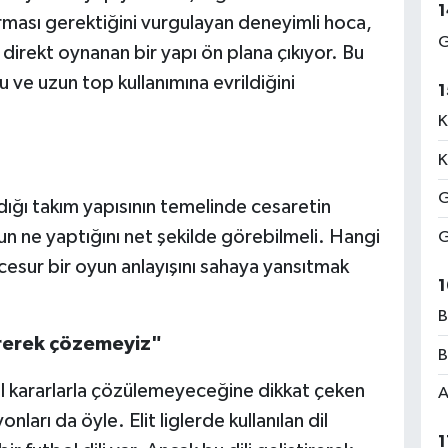
1
ması gerektiğini vurgulayan deneyimli hoca,
G
direkt oynanan bir yapı ön plana çıkıyor. Bu
ve uzun top kullanımına evrildiğini
1
K
K
G
dığı takım yapısının temelinde cesaretin
nun ne yaptığını net şekilde görebilmeli. Hangi
G
cesur bir oyun anlayışını sahaya yansıtmak
1
B
irerek çözemeyiz"
B
al kararlarla çözülemeyeceğine dikkat çeken
A
ları da öyle. Elit liglerde kullanılan dil
1