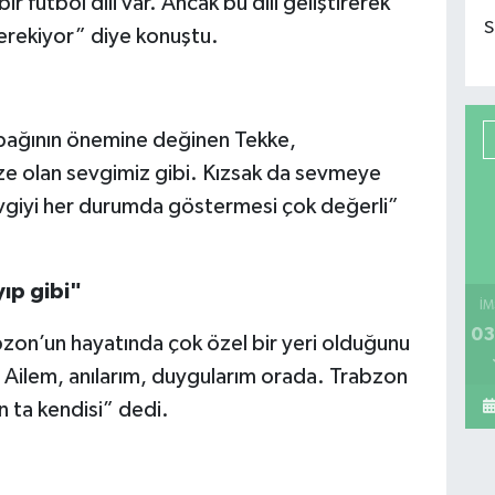
ir futbol dili var. Ancak bu dili geliştirerek
S
rekiyor” diye konuştu.
 bağının önemine değinen Tekke,
ze olan sevgimiz gibi. Kızsak da sevmeye
evgiyi her durumda göstermesi çok değerli”
ıp gibi"
İM
03
bzon’un hayatında çok özel bir yeri olduğunu
i. Ailem, anılarım, duygularım orada. Trabzon
n ta kendisi” dedi.