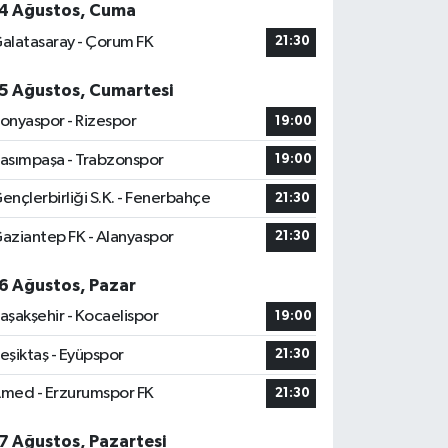
4 Ağustos, Cuma
alatasaray - Çorum FK
21:30
5 Ağustos, Cumartesi
onyaspor - Rizespor
19:00
asımpaşa - Trabzonspor
19:00
ençlerbirliği S.K. - Fenerbahçe
21:30
aziantep FK - Alanyaspor
21:30
6 Ağustos, Pazar
aşakşehir - Kocaelispor
19:00
eşiktaş - Eyüpspor
21:30
med - Erzurumspor FK
21:30
7 Ağustos, Pazartesi