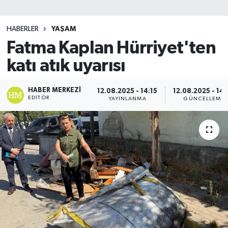
SİYASET
HABERLER
YAŞAM
Fatma Kaplan Hürriyet'ten
Teknoloji
katı atık uyarısı
TRABZON
HABER MERKEZI
12.08.2025 - 14:15
12.08.2025 - 14:
TRABZONSPOR
EDITÖR
YAYINLANMA
GÜNCELLEME
Yaşam