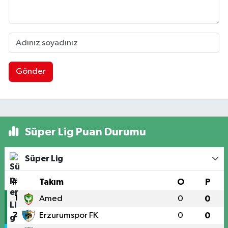
Gönder
Süper Lig Puan Durumu
Süper Lig
#
Takım
O
P
1
Amed
0
0
2
Erzurumspor FK
0
0