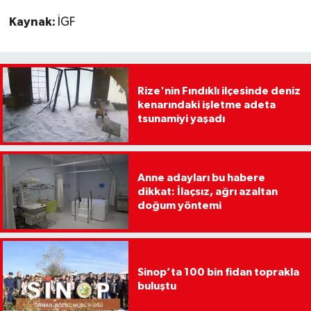
Kaynak:
İGF
Rize'nin Fındıklı ilçesinde deniz
kenarındaki işletme adeta
tsunamiyi yaşadı
Anne adayları bu habere
dikkat: İlaçsız, ağrı azaltan
doğum yöntemi
Sinop’ta 100 bin fidan toprakla
buluştu