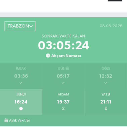
TRABZON
08.08.2026
SONRAKI VAKTE KALAN
03:05:24
Akşam Namazı
İMSAK
GÜNEŞ
ÖĞLE
03:36
05:17
12:32
İKINDI
AKŞAM
YATSI
16:24
19:37
21:11
Aylık Vakitler