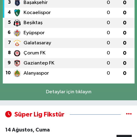
3
Başakşehir
0
0
4
Kocaelispor
0
0
5
Beşiktaş
0
0
6
Eyüpspor
0
0
7
Galatasaray
0
0
8
Çorum FK
0
0
9
Gaziantep FK
0
0
10
Alanyaspor
0
0
Detaylar için tıklayın
Süper Lig Fikstür
14 Ağustos, Cuma