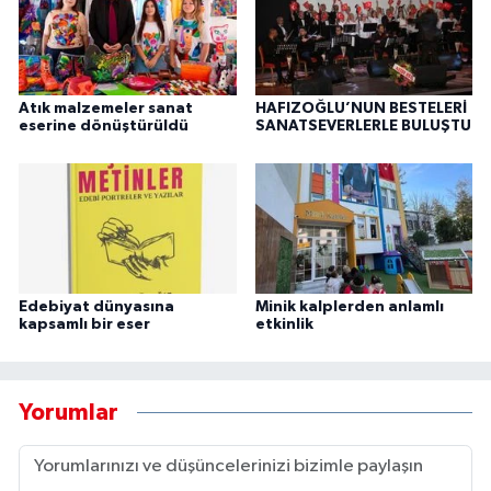
Atık malzemeler sanat
HAFIZOĞLU’NUN BESTELERİ
eserine dönüştürüldü
SANATSEVERLERLE BULUŞTU
Edebiyat dünyasına
Minik kalplerden anlamlı
kapsamlı bir eser
etkinlik
Yorumlar