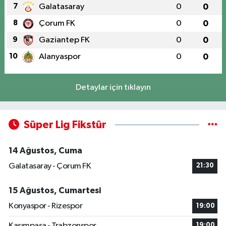
7
Galatasaray
0
0
8
Çorum FK
0
0
9
Gaziantep FK
0
0
10
Alanyaspor
0
0
Detaylar için tıklayın
Süper Lig Fikstür
14 Ağustos, Cuma
Galatasaray - Çorum FK
21:30
15 Ağustos, Cumartesi
Konyaspor - Rizespor
19:00
Kasımpaşa - Trabzonspor
19:00