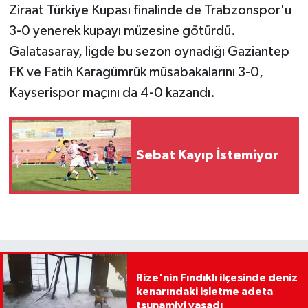
Ziraat Türkiye Kupası finalinde de Trabzonspor'u
3-0 yenerek kupayı müzesine götürdü.
Galatasaray, ligde bu sezon oynadığı Gaziantep
FK ve Fatih Karagümrük müsabakalarını 3-0,
Kayserispor maçını da 4-0 kazandı.
Sebat Kayıp İstemiyor
Rize'nin Fındıklı ilçesinde deniz
kenarındaki işletme adeta
tsunamiyi yaşadı