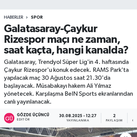
SİYASET
HABERLER
SPOR
Galatasaray-Çaykur
Teknoloji
Rizespor maçı ne zaman,
TRABZON
saat kaçta, hangi kanalda?
TRABZONSPOR
Galatasaray, Trendyol Süper Lig'in 4. haftasında
Çaykur Rizespor'u konuk edecek. RAMS Park'ta
Yaşam
yapılacak maç 30 Ağustos saat 21.30'da
başlayacak. Müsabakayı hakem Ali Yılmaz
yönetecek. Karşılaşma BeIN Sports ekranlarından
canlı yayınlanacak.
GÖZDE ÜÇÜNCÜ
30.08.2025 - 12:27
2
EDITÖR
YAYINLANMA
PAYLAŞIM
OK