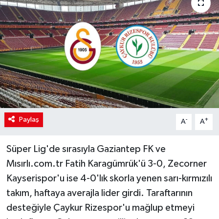
Paylaş
-
+
A
A
Süper Lig'de sırasıyla Gaziantep FK ve
Mısırlı.com.tr Fatih Karagümrük'ü 3-0, Zecorner
Kayserispor'u ise 4-0'lık skorla yenen sarı-kırmızılı
takım, haftaya averajla lider girdi. Taraftarının
desteğiyle Çaykur Rizespor'u mağlup etmeyi