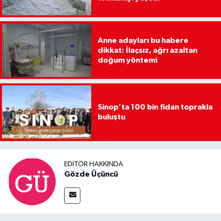
Anne adayları bu habere
dikkat: İlaçsız, ağrı azaltan
doğum yöntemi
Sinop’ta 100 bin fidan toprakla
buluştu
EDITÖR HAKKINDA
Gözde Üçüncü