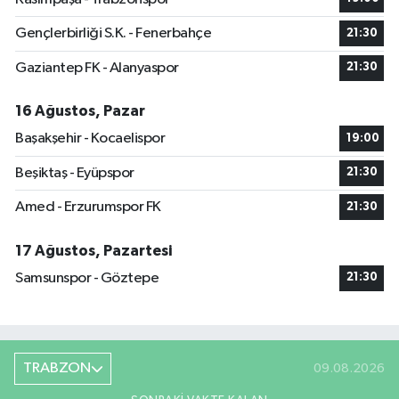
Gençlerbirliği S.K. - Fenerbahçe
21:30
Gaziantep FK - Alanyaspor
21:30
16 Ağustos, Pazar
Başakşehir - Kocaelispor
19:00
Beşiktaş - Eyüpspor
21:30
Amed - Erzurumspor FK
21:30
17 Ağustos, Pazartesi
Samsunspor - Göztepe
21:30
TRABZON
09.08.2026