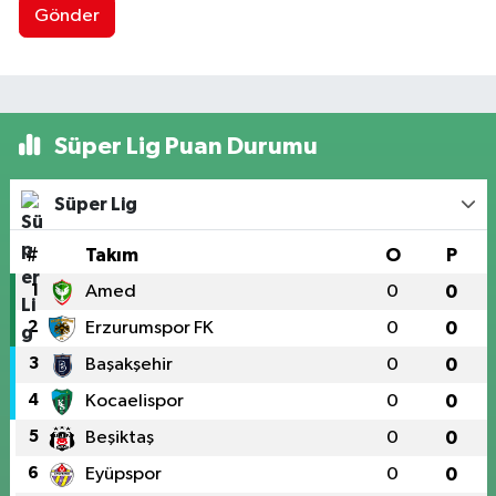
Gönder
Süper Lig Puan Durumu
Süper Lig
#
Takım
O
P
1
Amed
0
0
2
Erzurumspor FK
0
0
3
Başakşehir
0
0
4
Kocaelispor
0
0
5
Beşiktaş
0
0
6
Eyüpspor
0
0