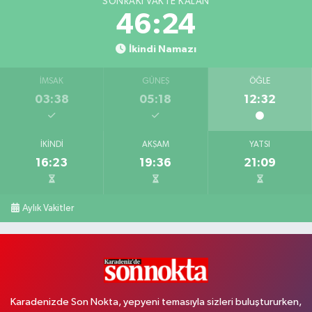
SONRAKI VAKTE KALAN
46:24
İkindi Namazı
İMSAK
GÜNEŞ
ÖĞLE
03:38
05:18
12:32
İKINDI
AKŞAM
YATSI
16:23
19:36
21:09
Aylık Vakitler
Karadenizde Son Nokta, yepyeni temasıyla sizleri buluştururken,