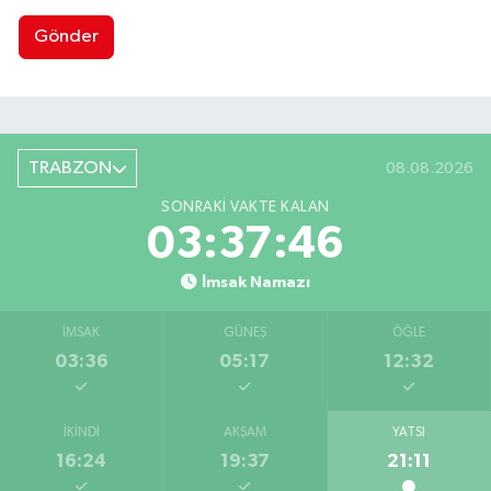
Gönder
TRABZON
08.08.2026
SONRAKI VAKTE KALAN
03:37:45
İmsak Namazı
İMSAK
GÜNEŞ
ÖĞLE
03:36
05:17
12:32
İKINDI
AKŞAM
YATSI
16:24
19:37
21:11