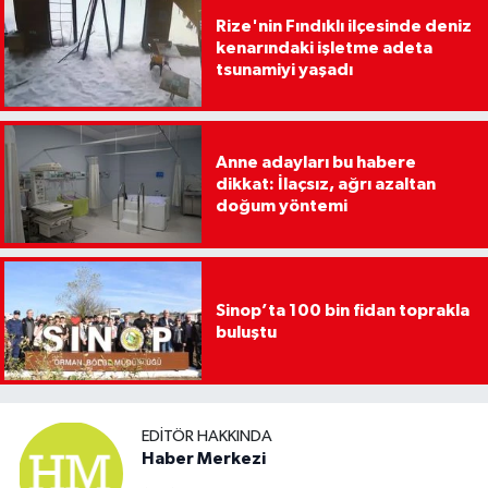
Rize'nin Fındıklı ilçesinde deniz
kenarındaki işletme adeta
tsunamiyi yaşadı
Anne adayları bu habere
dikkat: İlaçsız, ağrı azaltan
doğum yöntemi
Sinop’ta 100 bin fidan toprakla
buluştu
EDITÖR HAKKINDA
Haber Merkezi