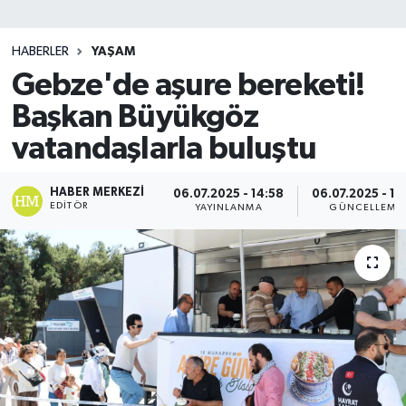
SİYASET
HABERLER
YAŞAM
Gebze'de aşure bereketi!
Teknoloji
Başkan Büyükgöz
TRABZON
vatandaşlarla buluştu
TRABZONSPOR
HABER MERKEZI
06.07.2025 - 14:58
06.07.2025 - 15
EDITÖR
YAYINLANMA
GÜNCELLEME
Yaşam