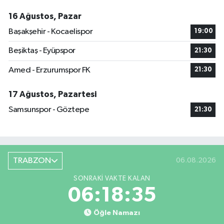
16 Ağustos, Pazar
Başakşehir - Kocaelispor
19:00
Beşiktaş - Eyüpspor
21:30
Amed - Erzurumspor FK
21:30
17 Ağustos, Pazartesi
Samsunspor - Göztepe
21:30
TRABZON
06.08.2026
SONRAKI VAKTE KALAN
06:18:34
Öğle Namazı