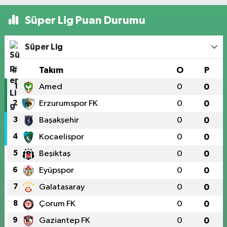
Süper Lig Puan Durumu
Süper Lig
#
Takım
O
P
1
Amed
0
0
2
Erzurumspor FK
0
0
3
Başakşehir
0
0
4
Kocaelispor
0
0
5
Beşiktaş
0
0
6
Eyüpspor
0
0
7
Galatasaray
0
0
8
Çorum FK
0
0
9
Gaziantep FK
0
0