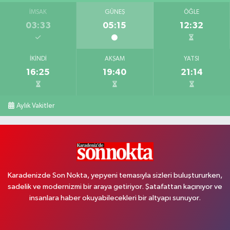
İMSAK
GÜNEŞ
ÖĞLE
03:33
05:15
12:32
İKINDI
AKŞAM
YATSI
16:25
19:40
21:14
Aylık Vakitler
Karadenizde Son Nokta, yepyeni temasıyla sizleri buluştururken,
sadelik ve modernizmi bir araya getiriyor. Şatafattan kaçınıyor ve
insanlara haber okuyabilecekleri bir altyapı sunuyor.