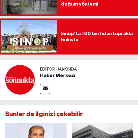
doğum yöntemi
Sinop’ta 100 bin fidan toprakla
buluştu
EDITÖR HAKKINDA
Haber Merkezi
Bunlar da ilginizi çekebilir