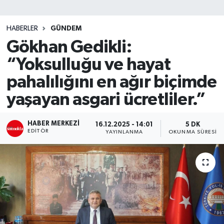
SİYASET
HABERLER
GÜNDEM
Gökhan Gedikli:
Teknoloji
“Yoksulluğu ve hayat
TRABZON
pahalılığını en ağır biçimde
TRABZONSPOR
yaşayan asgari ücretliler.”
Yaşam
HABER MERKEZI
16.12.2025 - 14:01
5 DK
EDITÖR
YAYINLANMA
OKUNMA SÜRESI