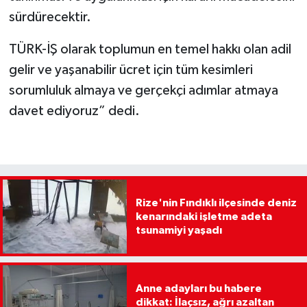
sürdürecektir.
TÜRK-İŞ olarak toplumun en temel hakkı olan adil
gelir ve yaşanabilir ücret için tüm kesimleri
sorumluluk almaya ve gerçekçi adımlar atmaya
davet ediyoruz” dedi.
Rize'nin Fındıklı ilçesinde deniz
kenarındaki işletme adeta
tsunamiyi yaşadı
Anne adayları bu habere
dikkat: İlaçsız, ağrı azaltan