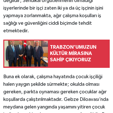
değildir; Sendikal örgütlenmenin olmadığı
işyerlerinde bir işçi zaten iki ya da üç işçinin işini
yapmaya zorlanmakta, ağır çalışma koşulları iş
sağlığı ve güvenliğini ciddi biçimde tehdit
etmektedir.
TRABZON’UMUZUN
KÜLTÜR MİRASINA
SAHİP ÇIKIYORUZ
Buna ek olarak, çalışma hayatında çocuk işçiliği
halen yaygın şekilde sürmekte; okulda olması
gereken, parkta oynaması gereken çocuklar ağır
koşullarda çalıştırılmaktadır. Gebze Diloavası’nda
meydana gelen yangında yaşamını yitiren çocuk