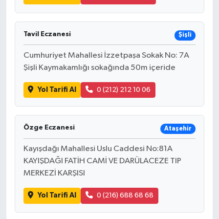
Tavil Eczanesi
Şişli
Cumhuriyet Mahallesi İzzetpaşa Sokak No: 7A
Şişli Kaymakamlığı sokağında 50m içeride
Yol Tarifi Al
0 (212) 212 10 06
Özge Eczanesi
Ataşehir
Kayışdağı Mahallesi Uslu Caddesi No:81A
KAYIŞDAĞI FATİH CAMİ VE DARÜLACEZE TIP
MERKEZİ KARŞISI
Yol Tarifi Al
0 (216) 688 68 68