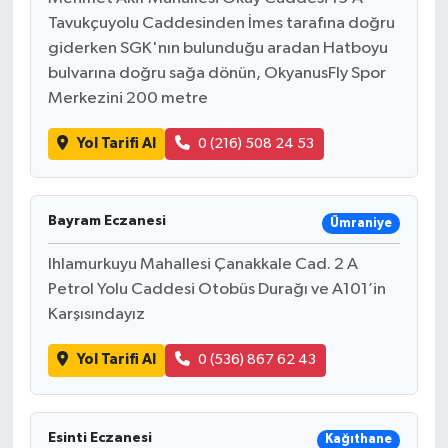
Tavukçuyolu Caddesinden İmes tarafına doğru
giderken SGK'nın bulunduğu aradan Hatboyu
bulvarına doğru sağa dönün, OkyanusFly Spor
Merkezini 200 metre
Yol Tarifi Al
0 (216) 508 24 53
Bayram Eczanesi
Ümraniye
Ihlamurkuyu Mahallesi Çanakkale Cad. 2 A
Petrol Yolu Caddesi Otobüs Durağı ve A101’in
Karşısındayız
Yol Tarifi Al
0 (536) 867 62 43
Esinti Eczanesi
Kağıthane