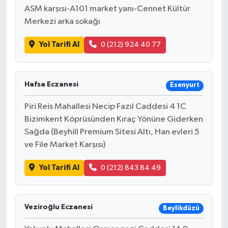
ASM karşısı-A101 market yanı-Cennet Kültür
Merkezi arka sokağı
Yol Tarifi Al
0 (212) 924 40 77
Hafsa Eczanesi
Esenyurt
Piri Reis Mahallesi Necip Fazıl Caddesi 4 1C
Bizimkent Köprüsünden Kıraç Yönüne Giderken
Sağda (Beyhill Premium Sitesi Altı, Han evleri 5
ve File Market Karşısı)
Yol Tarifi Al
0 (212) 843 84 49
Veziroğlu Eczanesi
Beylikdüzü