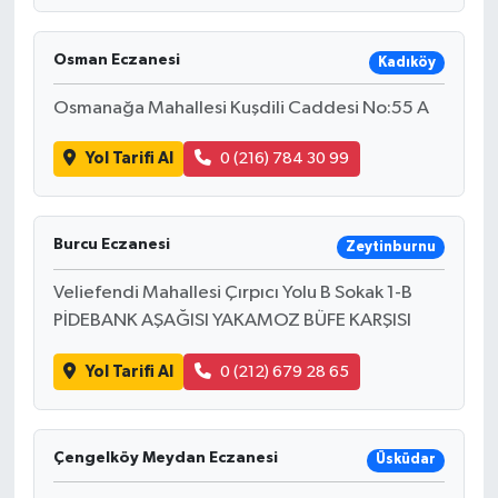
Osman Eczanesi
Kadıköy
Osmanağa Mahallesi Kuşdili Caddesi No:55 A
Yol Tarifi Al
0 (216) 784 30 99
Burcu Eczanesi
Zeytinburnu
Veliefendi Mahallesi Çırpıcı Yolu B Sokak 1-B
PİDEBANK AŞAĞISI YAKAMOZ BÜFE KARŞISI
Yol Tarifi Al
0 (212) 679 28 65
Çengelköy Meydan Eczanesi
Üsküdar