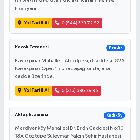
Üniversitesi Hastanesi Karşı ,Varollar Ekmek
Fırını yanı
Yol Tarifi Al
0 (544) 329 72 52
Kavak Eczanesi
Pendik
Kavakpınar Mahallesi Abdi İpekçi Caddesi 182A
Kavakpınar Opet'in biraz aşağısında, ana
cadde üzerinde.
Yol Tarifi Al
0 (216) 596 29 95
Aktaş Eczanesi
Kadıköy
Merdivenköy Mahallesi Dr. Erkin Caddesi No:16
18A Göztepe Süleyman Yalçın Şehir Hastanesi