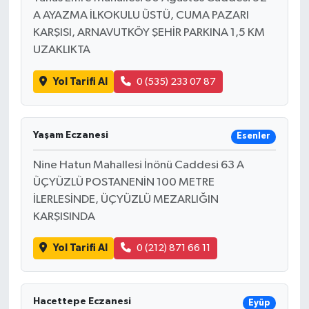
A AYAZMA İLKOKULU ÜSTÜ, CUMA PAZARI
KARŞISI, ARNAVUTKÖY ŞEHİR PARKINA 1,5 KM
UZAKLIKTA
Yol Tarifi Al
0 (535) 233 07 87
Yaşam Eczanesi
Esenler
Nine Hatun Mahallesi İnönü Caddesi 63 A
ÜÇYÜZLÜ POSTANENİN 100 METRE
İLERLESİNDE, ÜÇYÜZLÜ MEZARLIĞIN
KARŞISINDA
Yol Tarifi Al
0 (212) 871 66 11
Hacettepe Eczanesi
Eyüp