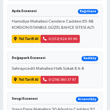
Ayda Eczanesi
Kağıthane
Hamidiye Mahallesi Cendere Caddesi 85-6B
KORDON İSTANBUL GÜZEL BAHÇE SİTESİ ALTI
Yol Tarifi Al
0 (212) 924 95 90
Doğapark Eczanesi
Kadıköy
Sahrayıcedit Mahallesi Halk Sokak 8 A-B
Yol Tarifi Al
0 (216) 360 37 97
Sevgi Eczanesi
Arnavutköy
Yunus Emre Mahallesi 30 Ağustos Caddesi 92