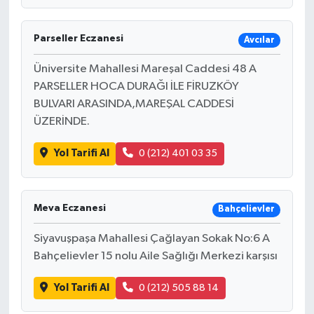
Parseller Eczanesi
Avcılar
Üniversite Mahallesi Mareşal Caddesi 48 A
PARSELLER HOCA DURAĞI İLE FİRUZKÖY
BULVARI ARASINDA,MAREŞAL CADDESİ
ÜZERİNDE.
Yol Tarifi Al
0 (212) 401 03 35
Meva Eczanesi
Bahçelievler
Siyavuşpaşa Mahallesi Çağlayan Sokak No:6 A
Bahçelievler 15 nolu Aile Sağlığı Merkezi karşısı
Yol Tarifi Al
0 (212) 505 88 14