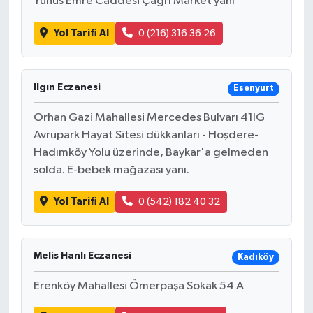
Yunus Emre Caddesi Çağrı Market yanı
Yol Tarifi Al
0 (216) 316 36 26
Ilgın Eczanesi
Esenyurt
Orhan Gazi Mahallesi Mercedes Bulvarı 41IG
Avrupark Hayat Sitesi dükkanları - Hoşdere-
Hadımköy Yolu üzerinde, Baykar'a gelmeden
solda. E-bebek mağazası yanı.
Yol Tarifi Al
0 (542) 182 40 32
Melis Hanlı Eczanesi
Kadıköy
Erenköy Mahallesi Ömerpaşa Sokak 54 A