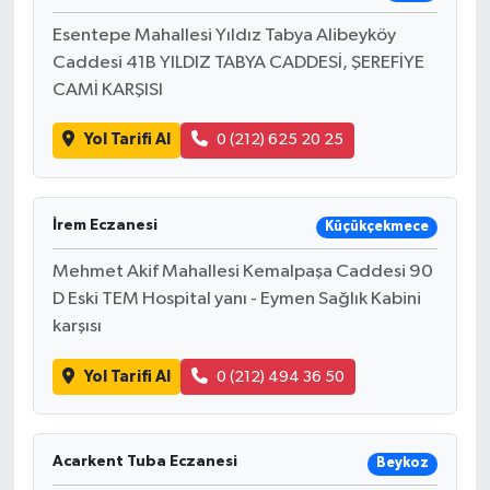
Esentepe Mahallesi Yıldız Tabya Alibeyköy
Caddesi 41B YILDIZ TABYA CADDESİ, ŞEREFİYE
CAMİ KARŞISI
Yol Tarifi Al
0 (212) 625 20 25
İrem Eczanesi
Küçükçekmece
Mehmet Akif Mahallesi Kemalpaşa Caddesi 90
D Eski TEM Hospital yanı - Eymen Sağlık Kabini
karşısı
Yol Tarifi Al
0 (212) 494 36 50
Acarkent Tuba Eczanesi
Beykoz