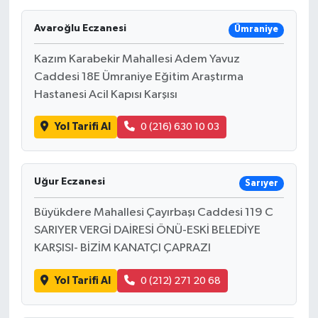
Avaroğlu Eczanesi
Ümraniye
Kazım Karabekir Mahallesi Adem Yavuz
Caddesi 18E Ümraniye Eğitim Araştırma
Hastanesi Acil Kapısı Karşısı
Yol Tarifi Al
0 (216) 630 10 03
Uğur Eczanesi
Sarıyer
Büyükdere Mahallesi Çayırbaşı Caddesi 119 C
SARIYER VERGİ DAİRESİ ÖNÜ-ESKİ BELEDİYE
KARŞISI- BİZİM KANATÇI ÇAPRAZI
Yol Tarifi Al
0 (212) 271 20 68