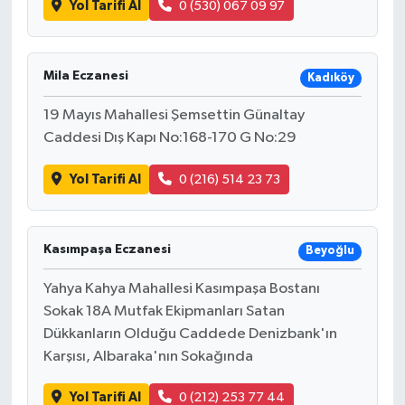
Yol Tarifi Al
0 (530) 067 09 97
Mila Eczanesi
Kadıköy
19 Mayıs Mahallesi Şemsettin Günaltay
Caddesi Dış Kapı No:168-170 G No:29
Yol Tarifi Al
0 (216) 514 23 73
Kasımpaşa Eczanesi
Beyoğlu
Yahya Kahya Mahallesi Kasımpaşa Bostanı
Sokak 18A Mutfak Ekipmanları Satan
Dükkanların Olduğu Caddede Denizbank'ın
Karşısı, Albaraka'nın Sokağında
Yol Tarifi Al
0 (212) 253 77 44