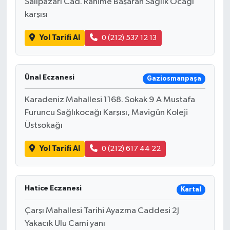
Salıpazarı Cad. Rahime Başaran Sağlık Ocağı
karşısı
Yol Tarifi Al
0 (212) 537 12 13
Ünal Eczanesi
Gaziosmanpaşa
Karadeniz Mahallesi 1168. Sokak 9 A Mustafa
Furuncu Sağlıkocağı Karşısı, Mavigün Koleji
Üstsokağı
Yol Tarifi Al
0 (212) 617 44 22
Hatice Eczanesi
Kartal
Çarşı Mahallesi Tarihi Ayazma Caddesi 2J
Yakacık Ulu Cami yanı