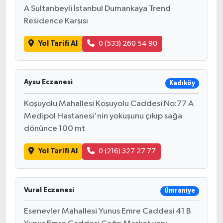
A Sultanbeyli İstanbul Dumankaya Trend
Residence Karşısı
Yol Tarifi Al
0 (533) 260 54 90
Aysu Eczanesi
Kadıköy
Koşuyolu Mahallesi Koşuyolu Caddesi No:77 A
Medipol Hastanesi'nin yokuşunu çıkıp sağa
dönünce 100 mt
Yol Tarifi Al
0 (216) 327 27 77
Vural Eczanesi
Ümraniye
Esenevler Mahallesi Yunus Emre Caddesi 41 B