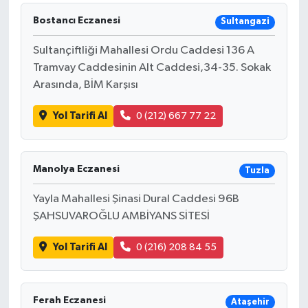
Bostancı Eczanesi
Sultangazi
Sultançiftliği Mahallesi Ordu Caddesi 136 A
Tramvay Caddesinin Alt Caddesi,34-35. Sokak
Arasında, BİM Karşısı
Yol Tarifi Al
0 (212) 667 77 22
Manolya Eczanesi
Tuzla
Yayla Mahallesi Şinasi Dural Caddesi 96B
ŞAHSUVAROĞLU AMBİYANS SİTESİ
Yol Tarifi Al
0 (216) 208 84 55
Ferah Eczanesi
Ataşehir