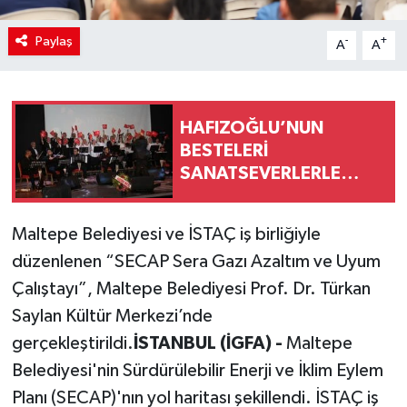
Paylaş
-
+
A
A
HAFIZOĞLU’NUN
BESTELERİ
SANATSEVERLERLE
BULUŞTU
Maltepe Belediyesi ve İSTAÇ iş birliğiyle
düzenlenen “SECAP Sera Gazı Azaltım ve Uyum
Çalıştayı”, Maltepe Belediyesi Prof. Dr. Türkan
Saylan Kültür Merkezi’nde
gerçekleştirildi.
İSTANBUL (İGFA) -
Maltepe
Belediyesi'nin Sürdürülebilir Enerji ve İklim Eylem
Planı (SECAP)'nın yol haritası şekillendi. İSTAÇ iş