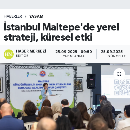
SİYASET
HABERLER
YAŞAM
İstanbul Maltepe'de yerel
Teknoloji
strateji, küresel etki
TRABZON
HABER MERKEZI
25.09.2025 - 09:50
25.09.2025 - 0
TRABZONSPOR
EDITÖR
YAYINLANMA
GÜNCELLEM
Yaşam