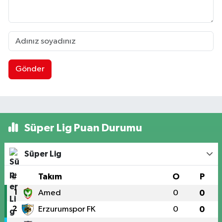
Gönder
Süper Lig Puan Durumu
Süper Lig
#
Takım
O
P
1
Amed
0
0
2
Erzurumspor FK
0
0