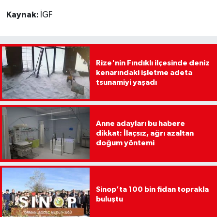
Kaynak:
İGF
Rize'nin Fındıklı ilçesinde deniz
kenarındaki işletme adeta
tsunamiyi yaşadı
Anne adayları bu habere
dikkat: İlaçsız, ağrı azaltan
doğum yöntemi
Sinop’ta 100 bin fidan toprakla
buluştu