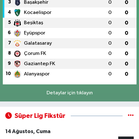
3
Başakşehir
0
0
4
Kocaelispor
0
0
5
Beşiktaş
0
0
6
Eyüpspor
0
0
7
Galatasaray
0
0
8
Çorum FK
0
0
9
Gaziantep FK
0
0
10
Alanyaspor
0
0
Detaylar için tıklayın
Süper Lig Fikstür
14 Ağustos, Cuma