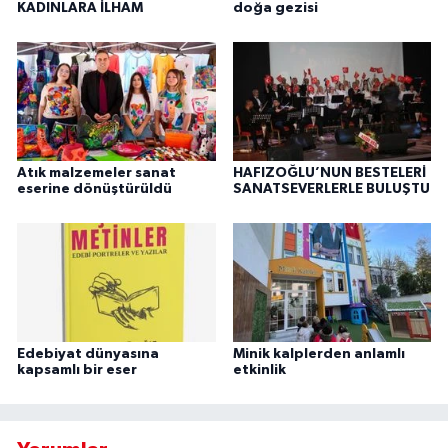
KADINLARA İLHAM
doğa gezisi
Atık malzemeler sanat
HAFIZOĞLU’NUN BESTELERİ
eserine dönüştürüldü
SANATSEVERLERLE BULUŞTU
Edebiyat dünyasına
Minik kalplerden anlamlı
kapsamlı bir eser
etkinlik