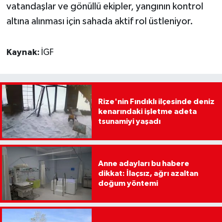
vatandaşlar ve gönüllü ekipler, yangının kontrol
altına alınması için sahada aktif rol üstleniyor.
Kaynak:
İGF
Rize'nin Fındıklı ilçesinde deniz
kenarındaki işletme adeta
tsunamiyi yaşadı
Anne adayları bu habere
dikkat: İlaçsız, ağrı azaltan
doğum yöntemi