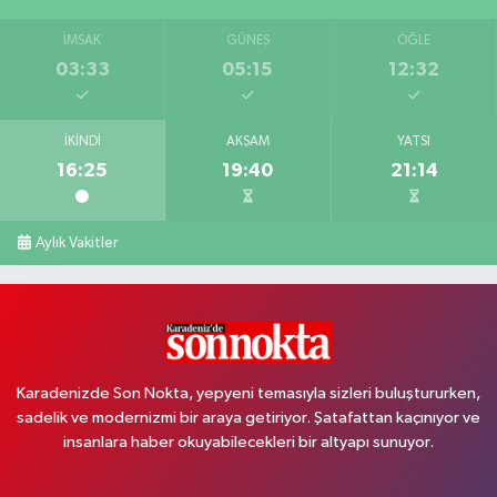
İMSAK
GÜNEŞ
ÖĞLE
03:33
05:15
12:32
İKINDI
AKŞAM
YATSI
16:25
19:40
21:14
Aylık Vakitler
Karadenizde Son Nokta, yepyeni temasıyla sizleri buluştururken,
sadelik ve modernizmi bir araya getiriyor. Şatafattan kaçınıyor ve
insanlara haber okuyabilecekleri bir altyapı sunuyor.