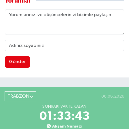
Yorumlar
Gönder
TRABZON
06.08.2026
SONRAKI VAKTE KALAN
01:33:42
Akşam Namazı