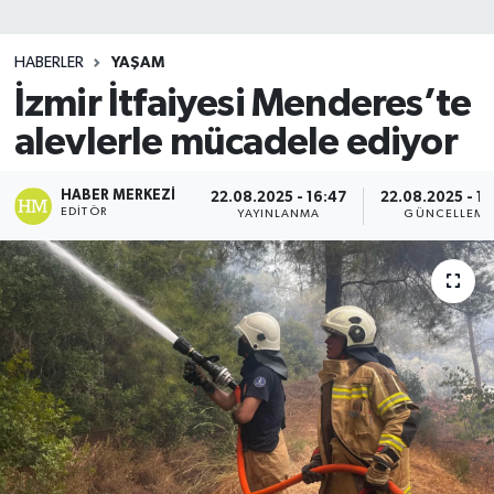
SİYASET
HABERLER
YAŞAM
İzmir İtfaiyesi Menderes’te
Teknoloji
alevlerle mücadele ediyor
TRABZON
HABER MERKEZI
22.08.2025 - 16:47
22.08.2025 - 16
TRABZONSPOR
EDITÖR
YAYINLANMA
GÜNCELLEME
Yaşam