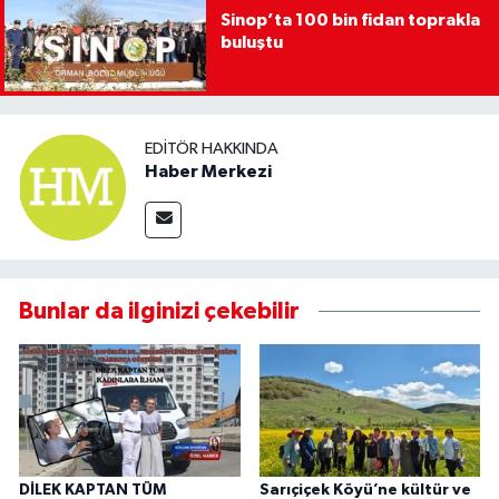
Sinop’ta 100 bin fidan toprakla
buluştu
EDITÖR HAKKINDA
Haber Merkezi
Bunlar da ilginizi çekebilir
DİLEK KAPTAN TÜM
Sarıçiçek Köyü’ne kültür ve