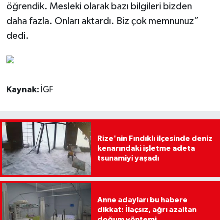
öğrendik. Mesleki olarak bazı bilgileri bizden
daha fazla. Onları aktardı. Biz çok memnunuz”
dedi.
Kaynak:
İGF
Rize'nin Fındıklı ilçesinde deniz
kenarındaki işletme adeta
tsunamiyi yaşadı
Anne adayları bu habere
dikkat: İlaçsız, ağrı azaltan
doğum yöntemi