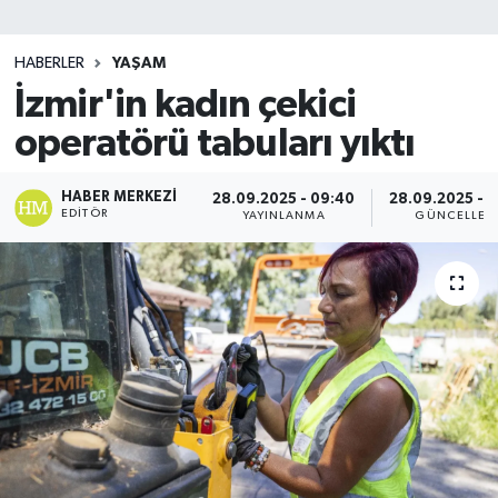
SİYASET
HABERLER
YAŞAM
İzmir'in kadın çekici
Teknoloji
operatörü tabuları yıktı
TRABZON
HABER MERKEZI
28.09.2025 - 09:40
28.09.2025 - 
TRABZONSPOR
EDITÖR
YAYINLANMA
GÜNCELLEM
Yaşam