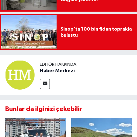
Sinop’ta 100 bin fidan toprakla
buluştu
EDITÖR HAKKINDA
Haber Merkezi
Bunlar da ilginizi çekebilir