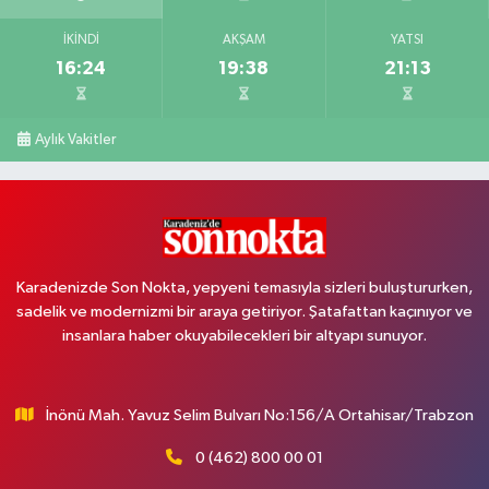
İKINDI
AKŞAM
YATSI
16:24
19:38
21:13
Aylık Vakitler
Karadenizde Son Nokta, yepyeni temasıyla sizleri buluştururken,
sadelik ve modernizmi bir araya getiriyor. Şatafattan kaçınıyor ve
insanlara haber okuyabilecekleri bir altyapı sunuyor.
İnönü Mah. Yavuz Selim Bulvarı No:156/A Ortahisar/Trabzon
0 (462) 800 00 01