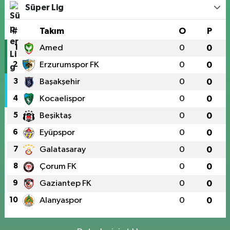
Süper Lig
#
Takım
O
P
1
Amed
0
0
2
Erzurumspor FK
0
0
3
Başakşehir
0
0
4
Kocaelispor
0
0
5
Beşiktaş
0
0
6
Eyüpspor
0
0
7
Galatasaray
0
0
8
Çorum FK
0
0
9
Gaziantep FK
0
0
10
Alanyaspor
0
0