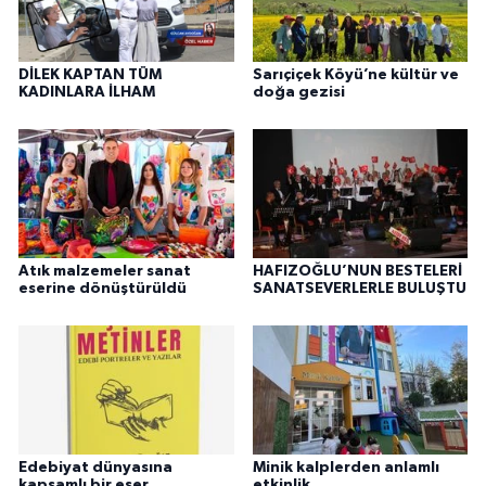
DİLEK KAPTAN TÜM
Sarıçiçek Köyü’ne kültür ve
KADINLARA İLHAM
doğa gezisi
Atık malzemeler sanat
HAFIZOĞLU’NUN BESTELERİ
eserine dönüştürüldü
SANATSEVERLERLE BULUŞTU
Edebiyat dünyasına
Minik kalplerden anlamlı
kapsamlı bir eser
etkinlik