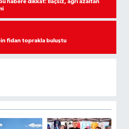
u habere dikkat: İlaçsız, ağrı azaltan
mi
in fidan toprakla buluştu