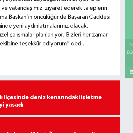
 ve vatandaşımızı ziyaret ederek taleplerin
Fatma Başkan’ın öncülüğünde Başaran Caddesi
inde yeni aydınlatmalarımız olacak.
zel çalışmalar planlanıyor. Bizleri her zaman
 ekibine teşekkür ediyorum” dedi.
İM
03
lı ilçesinde deniz kenarındaki işletme
yi yaşadı