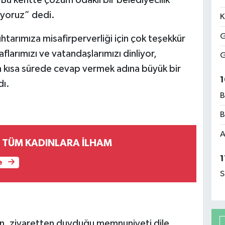
iyoruz” dedi.
K
G
htarımıza misafirperverliği için çok teşekkür
arımızı ve vatandaşlarımızı dinliyor,
G
en kısa sürede cevap vermek adına büyük bir
1
dı.
B
B
A
DİLEK KAPTAN TÜM KADINLARA İLHAM
1
e
S
n, ziyaretten duyduğu memnuniyeti dile