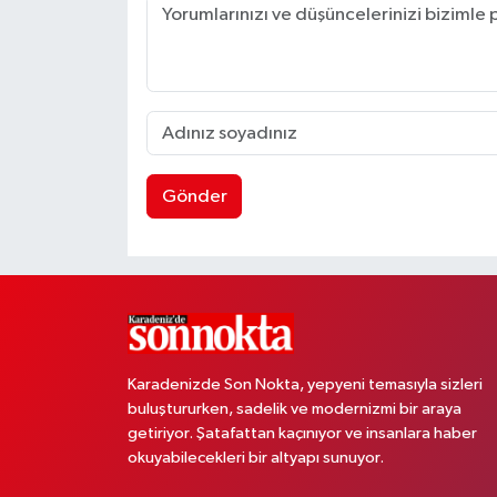
Gönder
Karadenizde Son Nokta, yepyeni temasıyla sizleri
buluştururken, sadelik ve modernizmi bir araya
getiriyor. Şatafattan kaçınıyor ve insanlara haber
okuyabilecekleri bir altyapı sunuyor.