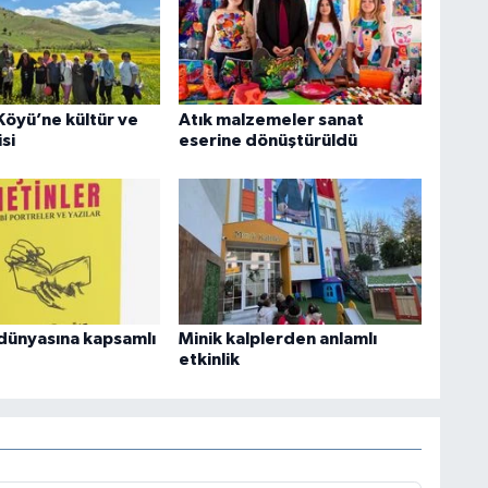
Köyü’ne kültür ve
Atık malzemeler sanat
si
eserine dönüştürüldü
dünyasına kapsamlı
Minik kalplerden anlamlı
etkinlik