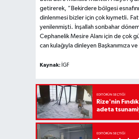
getirerek, “Bekirdere bölgesi esnafını
dinlenmesi bizler için çok kıymetli. 
yenilenmişti. İnşallah sonbahar dönem
Cephanelik Mesire Alanı için de çok gü
can kulağıyla dinleyen Başkanımıza ve
Kaynak:
İGF
EDITÖRÜN SEÇTIĞI
Rize'nin Fındık
adeta tsunami
EDITÖRÜN SEÇTIĞI