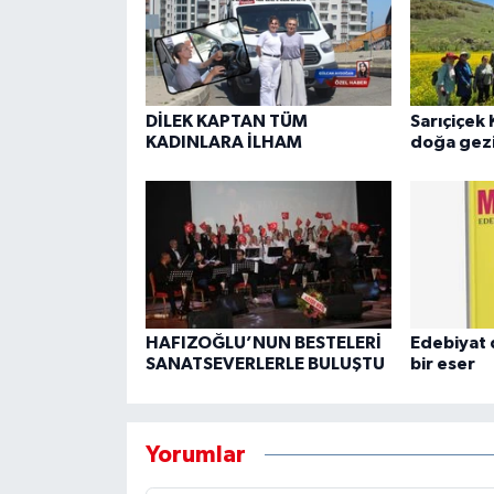
DİLEK KAPTAN TÜM
Sarıçiçek 
KADINLARA İLHAM
doğa gezi
HAFIZOĞLU’NUN BESTELERİ
Edebiyat 
SANATSEVERLERLE BULUŞTU
bir eser
Yorumlar