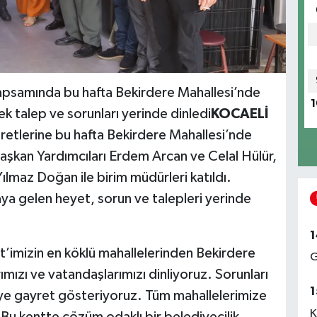
 kapsamında bu hafta Bekirdere Mahallesi’nde
1
ek talep ve sorunları yerinde dinledi
KOCAELİ
aretlerine bu hafta Bekirdere Mahallesi’nde
aşkan Yardımcıları Erdem Arcan ve Celal Hülür,
lmaz Doğan ile birim müdürleri katıldı.
aya gelen heyet, sorun ve talepleri yerinde
1
’imizin en köklü mahallelerinden Bekirdere
G
ımızı ve vatandaşlarımızı dinliyoruz. Sorunları
1
e gayret gösteriyoruz. Tüm mahallelerimize
K
 Bu kentte çözüm odaklı bir belediyecilik