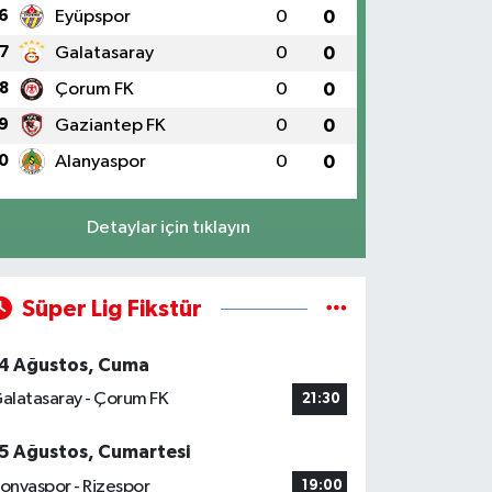
6
Eyüpspor
0
0
7
Galatasaray
0
0
8
Çorum FK
0
0
9
Gaziantep FK
0
0
0
Alanyaspor
0
0
Detaylar için tıklayın
Süper Lig Fikstür
4 Ağustos, Cuma
alatasaray - Çorum FK
21:30
5 Ağustos, Cumartesi
onyaspor - Rizespor
19:00