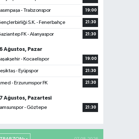
asımpaşa - Trabzonspor
19:00
ençlerbirliği S.K. - Fenerbahçe
21:30
aziantep FK - Alanyaspor
21:30
6 Ağustos, Pazar
aşakşehir - Kocaelispor
19:00
eşiktaş - Eyüpspor
21:30
med - Erzurumspor FK
21:30
7 Ağustos, Pazartesi
amsunspor - Göztepe
21:30
07.08.2026