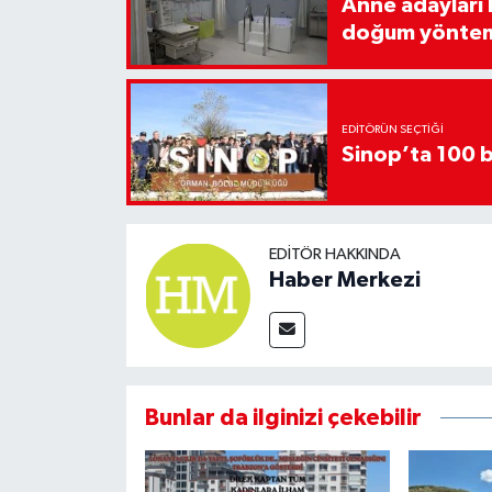
Anne adayları b
doğum yönte
EDITÖRÜN SEÇTIĞI
Sinop’ta 100 b
EDITÖR HAKKINDA
Haber Merkezi
Bunlar da ilginizi çekebilir