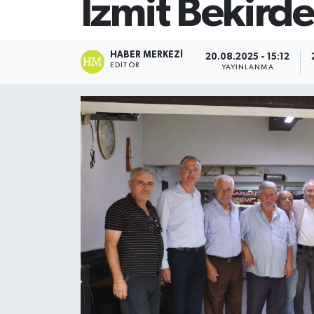
İzmit Bekirde
SİYASET
HABER MERKEZI
20.08.2025 - 15:12
Teknoloji
EDITÖR
YAYINLANMA
TRABZON
TRABZONSPOR
Yaşam