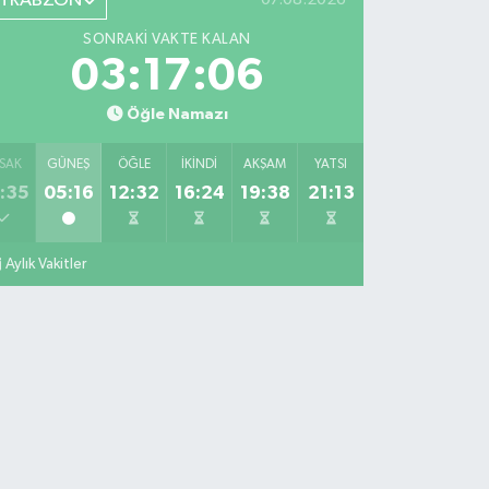
TRABZON
SONRAKI VAKTE KALAN
03:17:05
Öğle Namazı
SAK
GÜNEŞ
ÖĞLE
İKINDI
AKŞAM
YATSI
:35
05:16
12:32
16:24
19:38
21:13
Aylık Vakitler