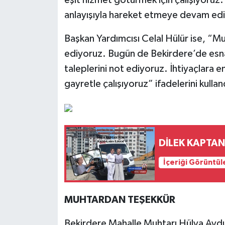
anlayışıyla hareket etmeye devam ed
Başkan Yardımcısı Celal Hülür ise, “Mu
ediyoruz. Bugün de Bekirdere’de esnafl
taleplerini not ediyoruz. İhtiyaçlara 
gayretle çalışıyoruz” ifadelerini kullan
İçeriği Görüntül
MUHTARDAN TEŞEKKÜR
Bekirdere Mahalle Muhtarı Hülya Aydı