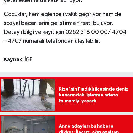
yeteneklerine de katkı sunuyor.
Çocuklar, hem eğlenceli vakit geçiriyor hem de
sosyal becerilerini geliştirme fırsatı buluyor.
Detaylı bilgi ve kayıt için 0262 318 00 00/ 4704
– 4707 numaralı telefondan ulaşılabilir.
Kaynak:
İGF
Rize'nin Fındıklı ilçesinde deniz
kenarındaki işletme adeta
tsunamiyi yaşadı
Anne adayları bu habere
dikkat: İlaçsız, ağrı azaltan