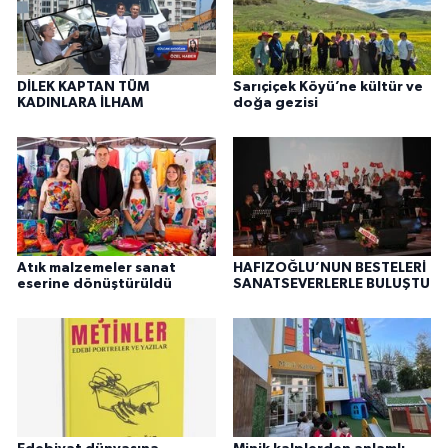
DİLEK KAPTAN TÜM
Sarıçiçek Köyü’ne kültür ve
KADINLARA İLHAM
doğa gezisi
Atık malzemeler sanat
HAFIZOĞLU’NUN BESTELERİ
eserine dönüştürüldü
SANATSEVERLERLE BULUŞTU