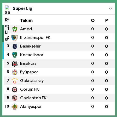
Süper Lig
#
Takım
O
P
1
Amed
0
0
2
Erzurumspor FK
0
0
3
Başakşehir
0
0
4
Kocaelispor
0
0
5
Beşiktaş
0
0
6
Eyüpspor
0
0
7
Galatasaray
0
0
8
Çorum FK
0
0
9
Gaziantep FK
0
0
10
Alanyaspor
0
0