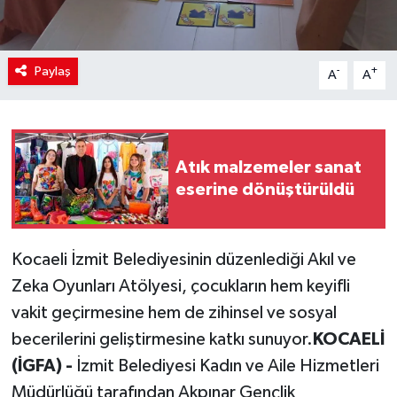
Paylaş
-
+
A
A
Atık malzemeler sanat
eserine dönüştürüldü
Kocaeli İzmit Belediyesinin düzenlediği Akıl ve
Zeka Oyunları Atölyesi, çocukların hem keyifli
vakit geçirmesine hem de zihinsel ve sosyal
becerilerini geliştirmesine katkı sunuyor.
KOCAELİ
(İGFA) -
İzmit Belediyesi Kadın ve Aile Hizmetleri
Müdürlüğü tarafından Akpınar Gençlik