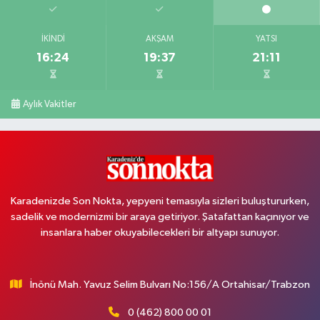
İKINDI
AKŞAM
YATSI
16:24
19:37
21:11
Aylık Vakitler
Karadenizde Son Nokta, yepyeni temasıyla sizleri buluştururken,
sadelik ve modernizmi bir araya getiriyor. Şatafattan kaçınıyor ve
insanlara haber okuyabilecekleri bir altyapı sunuyor.
İnönü Mah. Yavuz Selim Bulvarı No:156/A Ortahisar/Trabzon
0 (462) 800 00 01