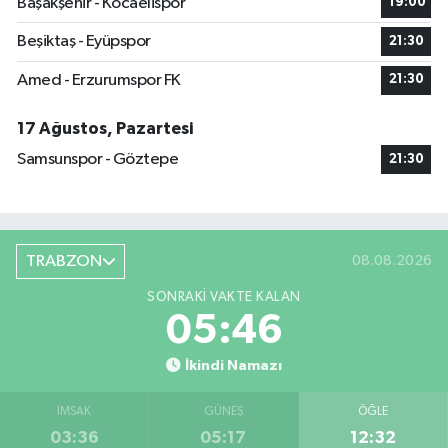
Başakşehir - Kocaelispor
19:00
Beşiktaş - Eyüpspor
21:30
Amed - Erzurumspor FK
21:30
17 Ağustos, Pazartesi
Samsunspor - Göztepe
21:30
TRABZON
08.08.2026
SONRAKI VAKTE KALAN
05:45
İkindi Namazı
İMSAK
GÜNEŞ
ÖĞLE
03:36
05:17
12:32