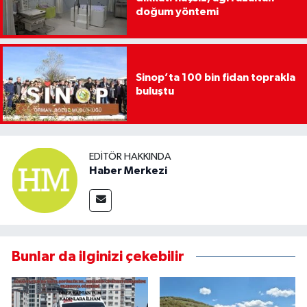
doğum yöntemi
Sinop’ta 100 bin fidan toprakla
buluştu
EDITÖR HAKKINDA
Haber Merkezi
Bunlar da ilginizi çekebilir