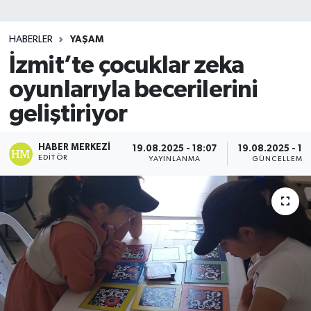
SİYASET
HABERLER
YAŞAM
İzmit’te çocuklar zeka
Teknoloji
oyunlarıyla becerilerini
TRABZON
geliştiriyor
TRABZONSPOR
HABER MERKEZI
19.08.2025 - 18:07
19.08.2025 - 18
EDITÖR
YAYINLANMA
GÜNCELLEME
Yaşam