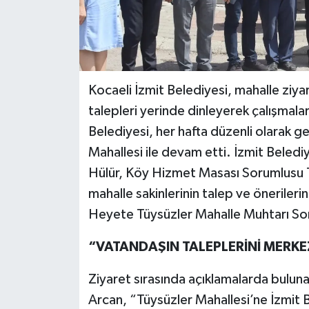
Kocaeli İzmit Belediyesi, mahalle ziy
talepleri yerinde dinleyerek çalışmalar
Belediyesi, her hafta düzenli olarak ge
Mahallesi ile devam etti. İzmit Beled
Hülür, Köy Hizmet Masası Sorumlusu Tu
mahalle sakinlerinin talep ve öneriler
Heyete Tüysüzler Mahalle Muhtarı Songü
“VATANDAŞIN TALEPLERİNİ MERK
Ziyaret sırasında açıklamalarda bulun
Arcan, “Tüysüzler Mahallesi’ne İzmit Be