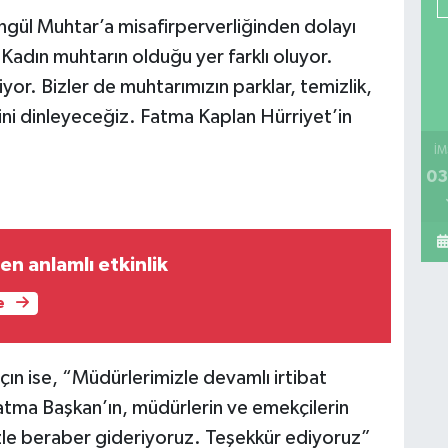
ongül Muhtar’a misafirperverliğinden dolayı
Kadın muhtarın olduğu yer farklı oluyor.
riyor. Bizler de muhtarımızın parklar, temizlik,
erini dinleyeceğiz. Fatma Kaplan Hürriyet’in
İM
03
Minik kalplerden anlamlı etkinlik
e
ın ise, “Müdürlerimizle devamlı irtibat
atma Başkan’ın, müdürlerin ve emekçilerin
izle beraber gideriyoruz. Teşekkür ediyoruz”