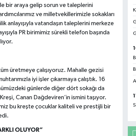
e bir araya gelip sorun ve taleplerini
K
dımcılarımız ve milletvekillerimizle sokakları
G
ik anlayışıyla vatandaşın taleplerini merkeze
ayışıyla PR birimimiz sürekli telefon başında
G
lıyor.
1
B
B
özüm üretmeye çalışıyoruz. Mahalle gezisi
tarımızla iyi işler çıkarmaya çalıştık. 16
A
Önümüzdeki günlerde diğer dört sokağı da
1
reşi, Canan Dağdeviren’in ismini taşıyor.
S
iz bu kreşte çocuklar kaliteli ve prestijli bir
edi.
ARKLI OLUYOR”