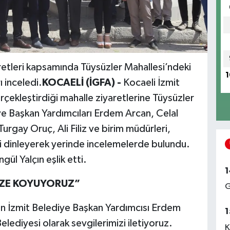
aretleri kapsamında Tüysüzler Mahallesi’ndeki
1
ı inceledi.
KOCAELİ (İGFA) -
Kocaeli İzmit
rçekleştirdiği mahalle ziyaretlerine Tüysüzler
iye Başkan Yardımcıları Erdem Arcan, Celal
rgay Oruç, Ali Filiz ve birim müdürleri,
ini dinleyerek yerinde incelemelerde bulundu.
l Yalçın eşlik etti.
1
EZE KOYUYORUZ”
G
an İzmit Belediye Başkan Yardımcısı Erdem
1
lediyesi olarak sevgilerimizi iletiyoruz.
K