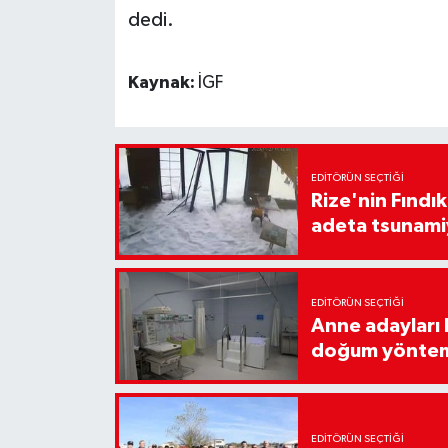
dedi.
Kaynak:
İGF
EDITÖRÜN SEÇTIĞI
Rize'nin Fındık
adeta tsunami
EDITÖRÜN SEÇTIĞI
Anne adayları b
doğum yönte
EDITÖRÜN SEÇTIĞI