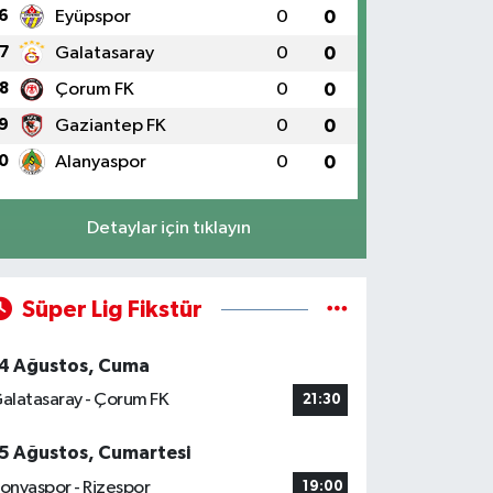
6
Eyüpspor
0
0
7
Galatasaray
0
0
8
Çorum FK
0
0
9
Gaziantep FK
0
0
0
Alanyaspor
0
0
Detaylar için tıklayın
Süper Lig Fikstür
4 Ağustos, Cuma
alatasaray - Çorum FK
21:30
5 Ağustos, Cumartesi
onyaspor - Rizespor
19:00