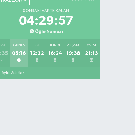
TRABZON
SONRAKI VAKTE KALAN
04:29:56
Öğle Namazı
SAK
GÜNEŞ
ÖĞLE
İKINDI
AKŞAM
YATSI
:35
05:16
12:32
16:24
19:38
21:13
Aylık Vakitler