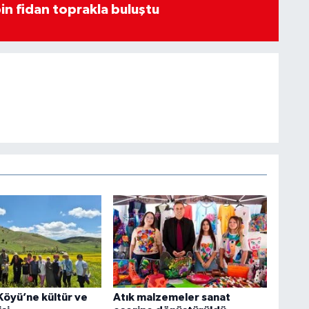
in fidan toprakla buluştu
Köyü’ne kültür ve
Atık malzemeler sanat