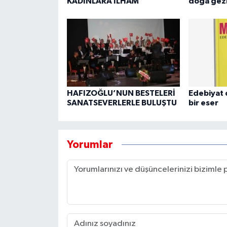
KADINLARA İLHAM
doğa gezi
HAFIZOĞLU’NUN BESTELERİ
Edebiyat 
SANATSEVERLERLE BULUŞTU
bir eser
Yorumlar