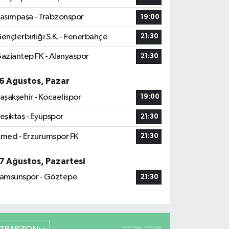
asımpaşa - Trabzonspor
19:00
ençlerbirliği S.K. - Fenerbahçe
21:30
aziantep FK - Alanyaspor
21:30
6 Ağustos, Pazar
aşakşehir - Kocaelispor
19:00
eşiktaş - Eyüpspor
21:30
med - Erzurumspor FK
21:30
7 Ağustos, Pazartesi
amsunspor - Göztepe
21:30
07.08.2026