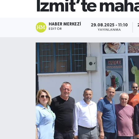
İzmit’te maha
SİYASET
HABER MERKEZI
29.08.2025 - 11:10
Teknoloji
EDITÖR
YAYINLANMA
TRABZON
TRABZONSPOR
Yaşam