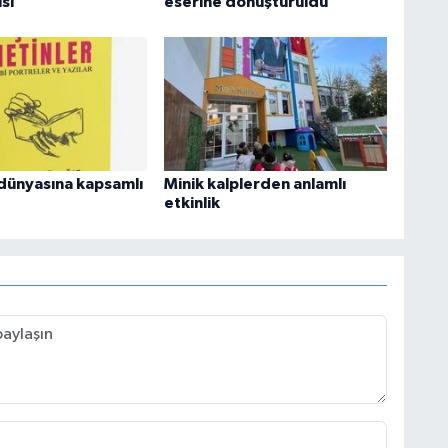
si
eserine dönüştürüldü
dünyasına kapsamlı
Minik kalplerden anlamlı
etkinlik