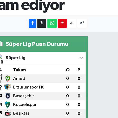
vam ediyor
-
+
A
A
Süper Lig Puan Durumu
Süper Lig
#
Takım
O
P
1
Amed
0
0
2
Erzurumspor FK
0
0
3
Başakşehir
0
0
4
Kocaelispor
0
0
5
Beşiktaş
0
0