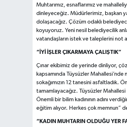
Muhtarımız, esnaflarımız ve mahalleliyl
dinleyeceğiz. Müdürlerimiz, başkan yar
dolaşacağız. Çözüm odaklı belediyecil
koyuyoruz. Yeni nesil belediyecilik anl
vatandaşların istek ve taleplerini not a
“İYİ İŞLER ÇIKARMAYA ÇALIŞTIK”
Çınar ekibimiz de yerinde dinliyor, ç
kapsamında Tüysüzler Mahallesi’nde muh
sokağımızın 12 tanesini asfaltladık. 
tamamlayacağız. Tüysüzler Mahallesi K
Önemli bir bilim kadınının adını verdiğim
eğitim alıyor. Herkes çok memnun” d
“KADIN MUHTARIN OLDUĞU YER F