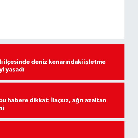
lı ilçesinde deniz kenarındaki işletme
yi yaşadı
u habere dikkat: İlaçsız, ağrı azaltan
mi