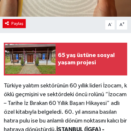
Paylaş
-
+
A
A
65 yaş üstüne sosyal
yaşam projesi
Türkiye yalıtım sektörünün 60 yıllık lideri İzocam, k
öklü geçmişini ve sektördeki öncü rolünü “İzocam
– Tarihe İz Bırakan 60 Yıllık Başarı Hikayesi” adlı
özel kitabıyla belgeledi. 60. yıl anısına basılan
hatıra pulu ise bu anlamlı dönüm noktasını kalıcı bir
hatıraya dönüştürdü.
İSTANBUL (İGFA) -