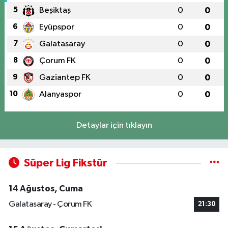
5
Beşiktaş
0
0
6
Eyüpspor
0
0
7
Galatasaray
0
0
8
Çorum FK
0
0
9
Gaziantep FK
0
0
10
Alanyaspor
0
0
Detaylar için tıklayın
Süper Lig Fikstür
14 Ağustos, Cuma
Galatasaray - Çorum FK
21:30