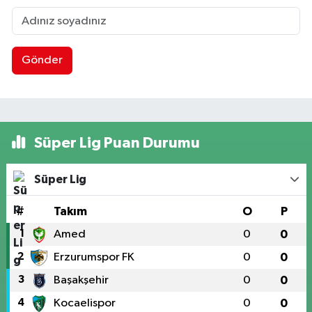
Gönder
Süper Lig Puan Durumu
Süper Lig
#
Takım
O
P
1
Amed
0
0
2
Erzurumspor FK
0
0
3
Başakşehir
0
0
4
Kocaelispor
0
0