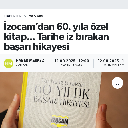
SİYASET
HABERLER
YAŞAM
İzocam’dan 60. yıla özel
Teknoloji
kitap... Tarihe iz bırakan
TRABZON
başarı hikayesi
TRABZONSPOR
HABER MERKEZI
12.08.2025 - 12:00
12.08.2025 - 12
EDITÖR
YAYINLANMA
GÜNCELLEME
Yaşam