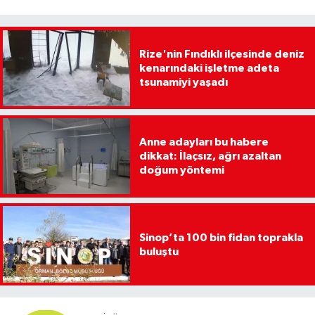
Rize'nin Fındıklı ilçesinde deniz
kenarındaki işletme adeta
tsunamiyi yaşadı
Anne adayları bu habere
dikkat: İlaçsız, ağrı azaltan
doğum yöntemi
Sinop’ta 100 bin fidan toprakla
buluştu