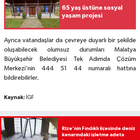
65 yaş üstüne sosyal
yaşam projesi
Ayrıca vatandaşlar da çevreye duyarlı bir şekilde
oluşabilecek olumsuz durumları Malatya
Büyükşehir Belediyesi Tek Adımda Çözüm
Merkezi'nin 444 51 44 numaralı hattına
bildirebilirler.
Kaynak:
İGF
Rize'nin Fındıklı ilçesinde deniz
kenarındaki işletme adeta