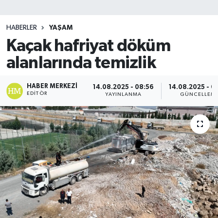
SİYASET
HABERLER
YAŞAM
Kaçak hafriyat döküm
Teknoloji
alanlarında temizlik
TRABZON
HABER MERKEZI
14.08.2025 - 08:56
14.08.2025 - 0
TRABZONSPOR
EDITÖR
YAYINLANMA
GÜNCELLEM
Yaşam