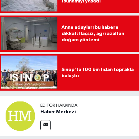
tsunamiyi yaşadı
Anne adayları bu habere
dikkat: İlaçsız, ağrı azaltan
doğum yöntemi
Sinop’ta 100 bin fidan toprakla
buluştu
EDITÖR HAKKINDA
Haber Merkezi