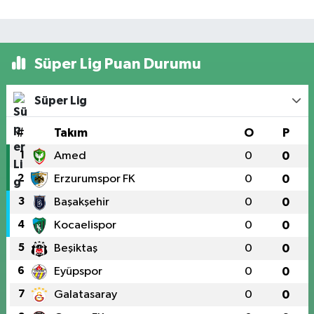
Süper Lig Puan Durumu
Süper Lig
#
Takım
O
P
1
Amed
0
0
2
Erzurumspor FK
0
0
3
Başakşehir
0
0
4
Kocaelispor
0
0
5
Beşiktaş
0
0
6
Eyüpspor
0
0
7
Galatasaray
0
0