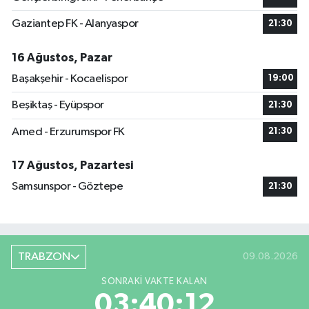
Gaziantep FK - Alanyaspor
21:30
16 Ağustos, Pazar
Başakşehir - Kocaelispor
19:00
Beşiktaş - Eyüpspor
21:30
Amed - Erzurumspor FK
21:30
17 Ağustos, Pazartesi
Samsunspor - Göztepe
21:30
TRABZON
09.08.2026
SONRAKI VAKTE KALAN
03:40:12