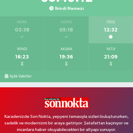
İkindi Namazı
İMSAK
GÜNEŞ
ÖĞLE
03:38
05:18
12:32
İKINDI
AKŞAM
YATSI
16:23
19:36
21:09
Aylık Vakitler
Karadenizde Son Nokta, yepyeni temasıyla sizleri buluştururken,
sadelik ve modernizmi bir araya getiriyor. Şatafattan kaçınıyor ve
insanlara haber okuyabilecekleri bir altyapı sunuyor.