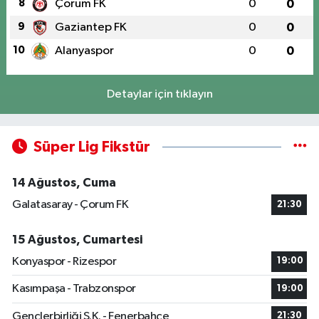
8
Çorum FK
0
0
9
Gaziantep FK
0
0
10
Alanyaspor
0
0
Detaylar için tıklayın
Süper Lig Fikstür
14 Ağustos, Cuma
Galatasaray - Çorum FK
21:30
15 Ağustos, Cumartesi
Konyaspor - Rizespor
19:00
Kasımpaşa - Trabzonspor
19:00
Gençlerbirliği S.K. - Fenerbahçe
21:30