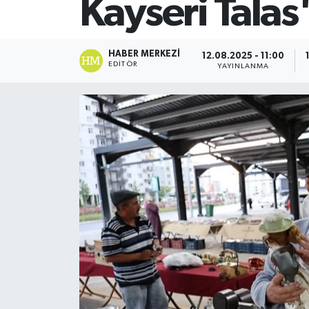
Kayseri Talas'
SİYASET
HABER MERKEZI
12.08.2025 - 11:00
Teknoloji
EDITÖR
YAYINLANMA
TRABZON
TRABZONSPOR
Yaşam