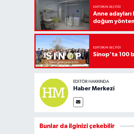
EDITÖRÜN SEÇTIĞI
Anne adayları b
doğum yönte
EDITÖRÜN SEÇTIĞI
Sinop’ta 100 b
EDITÖR HAKKINDA
Haber Merkezi
Bunlar da ilginizi çekebilir