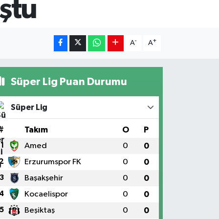
uştu
-
+
A
A
Süper Lig Puan Durumu
Süper Lig
#
Takım
O
P
1
Amed
0
0
2
Erzurumspor FK
0
0
3
Başakşehir
0
0
4
Kocaelispor
0
0
5
Beşiktaş
0
0