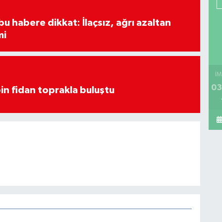
u habere dikkat: İlaçsız, ağrı azaltan
mi
İM
03
in fidan toprakla buluştu