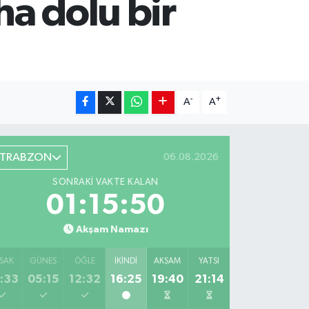
a dolu bir
-
+
A
A
TRABZON
06.08.2026
SONRAKI VAKTE KALAN
01:15:49
Akşam Namazı
SAK
GÜNEŞ
ÖĞLE
İKINDI
AKŞAM
YATSI
:33
05:15
12:32
16:25
19:40
21:14