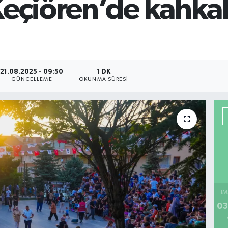
Keçiören’de kahkah
21.08.2025 - 09:50
1 DK
GÜNCELLEME
OKUNMA SÜRESI
İM
03