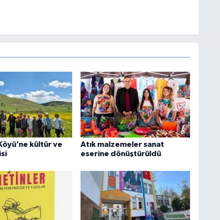
Köyü’ne kültür ve
Atık malzemeler sanat
si
eserine dönüştürüldü