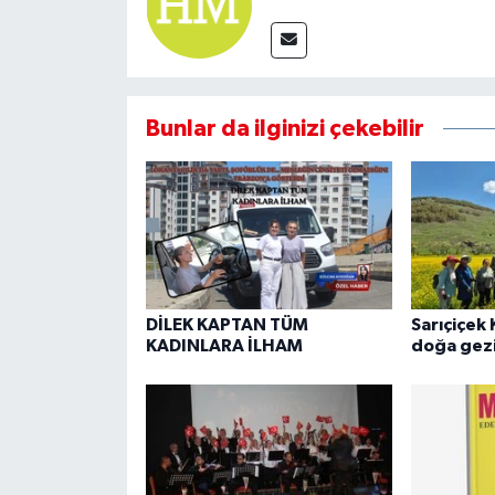
Bunlar da ilginizi çekebilir
DİLEK KAPTAN TÜM
Sarıçiçek 
KADINLARA İLHAM
doğa gezi