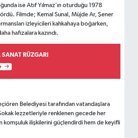
uğunda ise Atıf Yılmaz’ın oturduğu 1978
 gördü. Filmde; Kemal Sunal, Müjde Ar, Şener
rmansları izleyicileri kahkahaya boğarken,
 daha hafızalara kazındı.
AKÇAABAT'TA SANAT RÜZGARI
e
eçiören Belediyesi tarafından vatandaşlara
 Sokak lezzetleriyle renklenen gecede her
komşuluk ilişkilerini güçlendirdi hem de keyifli