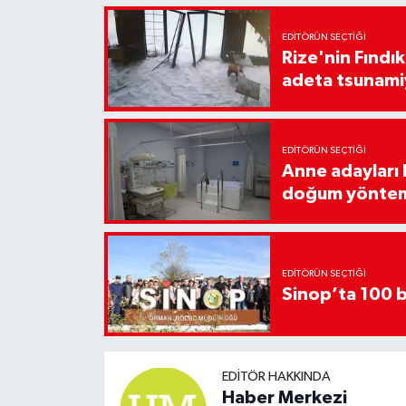
EDITÖRÜN SEÇTIĞI
Rize'nin Fındık
adeta tsunami
EDITÖRÜN SEÇTIĞI
Anne adayları b
doğum yönte
EDITÖRÜN SEÇTIĞI
Sinop’ta 100 b
EDITÖR HAKKINDA
Haber Merkezi