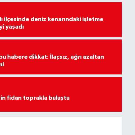
lı ilçesinde deniz kenarındaki işletme
yi yaşadı
u habere dikkat: İlaçsız, ağrı azaltan
mi
in fidan toprakla buluştu