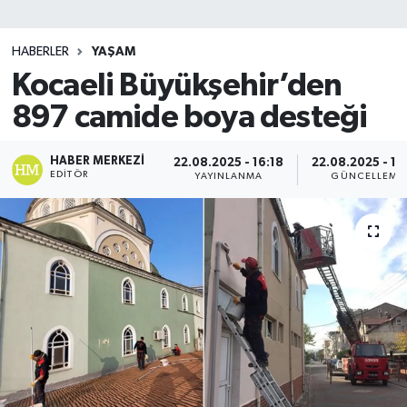
SİYASET
HABERLER
YAŞAM
Kocaeli Büyükşehir’den
Teknoloji
897 camide boya desteği
TRABZON
HABER MERKEZI
22.08.2025 - 16:18
22.08.2025 - 16
TRABZONSPOR
EDITÖR
YAYINLANMA
GÜNCELLEME
Yaşam