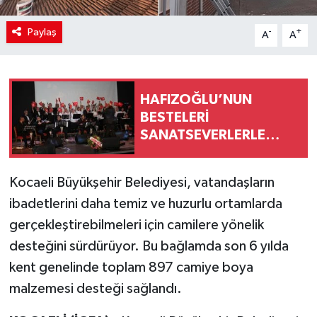
Paylaş
-
+
A
A
HAFIZOĞLU’NUN
BESTELERİ
SANATSEVERLERLE
BULUŞTU
Kocaeli Büyükşehir Belediyesi, vatandaşların
ibadetlerini daha temiz ve huzurlu ortamlarda
gerçekleştirebilmeleri için camilere yönelik
desteğini sürdürüyor. Bu bağlamda son 6 yılda
kent genelinde toplam 897 camiye boya
malzemesi desteği sağlandı.