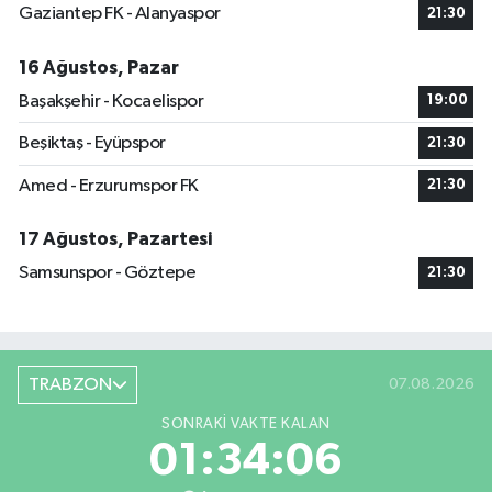
Gaziantep FK - Alanyaspor
21:30
16 Ağustos, Pazar
Başakşehir - Kocaelispor
19:00
Beşiktaş - Eyüpspor
21:30
Amed - Erzurumspor FK
21:30
17 Ağustos, Pazartesi
Samsunspor - Göztepe
21:30
TRABZON
07.08.2026
SONRAKI VAKTE KALAN
01:34:05