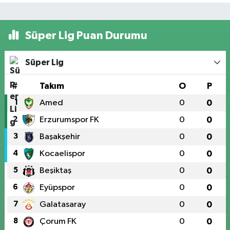
Süper Lig Puan Durumu
Süper Lig
#
Takım
O
P
1
Amed
0
0
2
Erzurumspor FK
0
0
3
Başakşehir
0
0
4
Kocaelispor
0
0
5
Beşiktaş
0
0
6
Eyüpspor
0
0
7
Galatasaray
0
0
8
Çorum FK
0
0