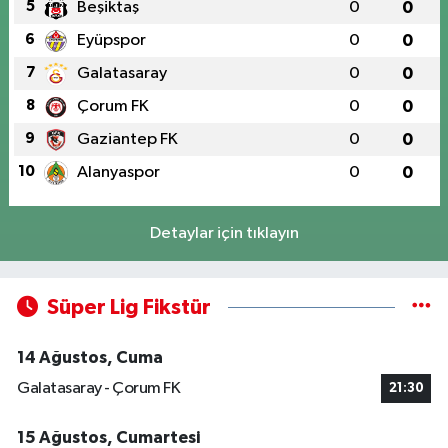
5
Beşiktaş
0
0
6
Eyüpspor
0
0
7
Galatasaray
0
0
8
Çorum FK
0
0
9
Gaziantep FK
0
0
10
Alanyaspor
0
0
Detaylar için tıklayın
Süper Lig Fikstür
14 Ağustos, Cuma
Galatasaray - Çorum FK
21:30
15 Ağustos, Cumartesi