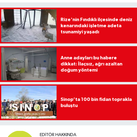
Rize'nin Fındıklı ilçesinde deniz
kenarındaki işletme adeta
tsunamiyi yaşadı
Anne adayları bu habere
dikkat: İlaçsız, ağrı azaltan
doğum yöntemi
Sinop’ta 100 bin fidan toprakla
buluştu
EDITÖR HAKKINDA