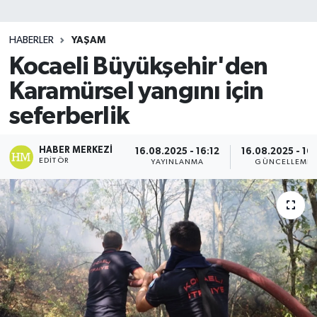
SİYASET
HABERLER
YAŞAM
Kocaeli Büyükşehir'den
Teknoloji
Karamürsel yangını için
TRABZON
seferberlik
TRABZONSPOR
HABER MERKEZI
16.08.2025 - 16:12
16.08.2025 - 16:
EDITÖR
YAYINLANMA
GÜNCELLEME
Yaşam