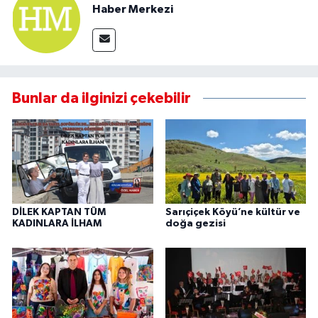
Haber Merkezi
Bunlar da ilginizi çekebilir
DİLEK KAPTAN TÜM
Sarıçiçek Köyü’ne kültür ve
KADINLARA İLHAM
doğa gezisi