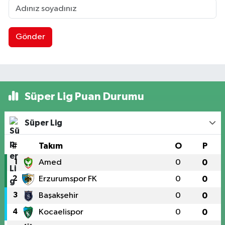
Gönder
Süper Lig Puan Durumu
Süper Lig
#
Takım
O
P
1
Amed
0
0
2
Erzurumspor FK
0
0
3
Başakşehir
0
0
4
Kocaelispor
0
0