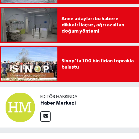
Anne adayları bu habere
dikkat: İlaçsız, ağrı azaltan
doğum yöntemi
Sinop’ta 100 bin fidan toprakla
buluştu
EDITÖR HAKKINDA
Haber Merkezi