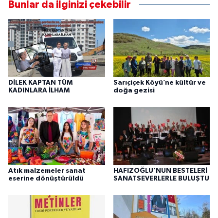
Bunlar da ilginizi çekebilir
DİLEK KAPTAN TÜM
Sarıçiçek Köyü’ne kültür ve
KADINLARA İLHAM
doğa gezisi
Atık malzemeler sanat
HAFIZOĞLU’NUN BESTELERİ
eserine dönüştürüldü
SANATSEVERLERLE BULUŞTU