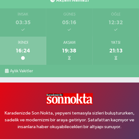
Akşam Namazı
İMSAK
GÜNEŞ
ÖĞLE
03:35
05:16
12:32
İKINDI
AKŞAM
YATSI
16:24
19:38
21:13
Aylık Vakitler
Karadenizde Son Nokta, yepyeni temasıyla sizleri buluştururken,
sadelik ve modernizmi bir araya getiriyor. Şatafattan kaçınıyor ve
insanlara haber okuyabilecekleri bir altyapı sunuyor.