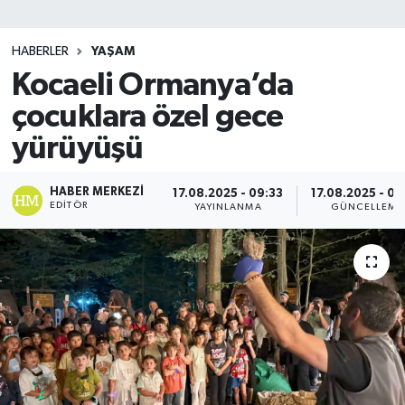
SİYASET
HABERLER
YAŞAM
Kocaeli Ormanya’da
Teknoloji
çocuklara özel gece
TRABZON
yürüyüşü
TRABZONSPOR
HABER MERKEZI
17.08.2025 - 09:33
17.08.2025 - 09
EDITÖR
YAYINLANMA
GÜNCELLEME
Yaşam