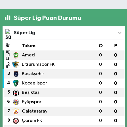
Süper Lig Puan Durumu
Süper Lig
#
Takım
O
P
1
Amed
0
0
2
Erzurumspor FK
0
0
3
Başakşehir
0
0
4
Kocaelispor
0
0
5
Beşiktaş
0
0
6
Eyüpspor
0
0
7
Galatasaray
0
0
8
Çorum FK
0
0