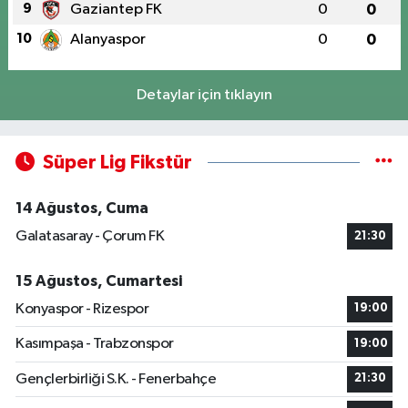
9
Gaziantep FK
0
0
10
Alanyaspor
0
0
Detaylar için tıklayın
Süper Lig Fikstür
14 Ağustos, Cuma
Galatasaray - Çorum FK
21:30
15 Ağustos, Cumartesi
Konyaspor - Rizespor
19:00
Kasımpaşa - Trabzonspor
19:00
Gençlerbirliği S.K. - Fenerbahçe
21:30